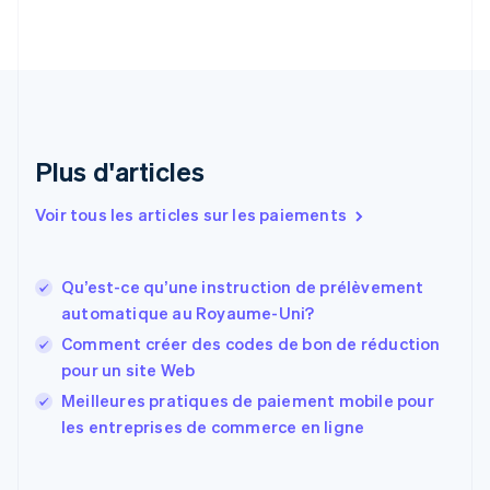
Croatie
English
Italiano
Danemark
English
Émirats arabes unis
English
Espagne
Plus d'articles
Español
English
Estonie
Voir tous les articles sur les paiements
English
États-Unis
English
Español
简体中文
Qu’est-ce qu’une instruction de prélèvement
Finlande
English
Svenska
automatique au Royaume-Uni?
France
Comment créer des codes de bon de réduction
Français
English
pour un site Web
Gibraltar
English
Meilleures pratiques de paiement mobile pour
Grèce
les entreprises de commerce en ligne
English
Hongrie
English