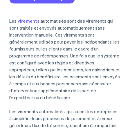
Connect
Si vous avez besoin de virements personnalisés, l’API
Paiements multidevises et transfrontaliers
vous couvre
Utiliser l’API pour l’automatisation
Fiabilité du lien de rappel HTTP et échecs de l’API
Stripe aide à prévenir les échecs de paiement
Les
virements
automatisés sont des virements qui
Suivez les virements
sont traités et envoyés automatiquement sans
Gestion des cas limites
C’est rapide, et ça marche presque partout
intervention manuelle. Ces virements sont
Sachez combien de temps prennent les virements
Pas de surprises avec les taxes ou la conformité
généralement utilisés pour payer les indépendants, les
fournisseurs ou les clients dans le cadre d’un
Construit pour la croissance
programme de récompenses. Une fois que le système
est configuré avec les règles et directives
appropriées, telles que les montants, les calendriers et
les détails du bénéficiaire, les paiements sont envoyés
à temps et aux bonnes personnes sans nécessiter
d’intervention supplémentaire de la part de
l’expéditeur ou du bénéficiaire.
Les virements automatisés, qui aident les entreprises
à simplifier leurs processus de paiement et à mieux
gérer leurs flux de trésorerie, jouent un rôle important