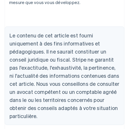
mesure que vous vous développez.
Allemagne
Le contenu de cet article est fourni
Deutsch
English
Australie
uniquement à des fins informatives et
English
pédagogiques. Il ne saurait constituer un
Autriche
conseil juridique ou fiscal. Stripe ne garantit
Deutsch
English
Belgique
pas l'exactitude, l'exhaustivité, la pertinence,
Nederlands
Français
Deutsch
English
ni l'actualité des informations contenues dans
Brésil
Português
English
cet article. Nous vous conseillons de consulter
Bulgarie
un avocat compétent ou un comptable agréé
English
Canada
dans le ou les territoires concernés pour
English
Français
obtenir des conseils adaptés à votre situation
Chine continentale
particulière.
简体中文
English
Chypre
English