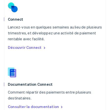
Norvège
English
Nouvelle-Zélande
English
Connect
Pays-Bas
Lancez-vous en quelques semaines au lieu de plusieurs
Nederlands
English
trimestres, et développez une activité de paiement
Pologne
English
rentable avec facilité.
Portugal
Découvrir Connect
Português
English
RAS de Hong Kong, Chine
English
简体中文
République tchèque
English
Roumanie
English
Documentation Connect
Royaume-Uni
English
Comment répartir des paiements entre plusieurs
Singapour
destinataires.
English
简体中文
Slovaquie
Consulter la documentation
English