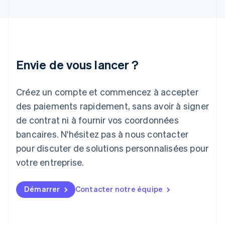
Inde
English
Irlande
English
Italie
Italiano
English
Envie de vous lancer ?
Japon
日本語
English
Créez un compte et commencez à accepter
Lettonie
English
des paiements rapidement, sans avoir à signer
Liechtenstein
de contrat ni à fournir vos coordonnées
Deutsch
English
Lituanie
bancaires. N'hésitez pas à nous contacter
English
pour discuter de solutions personnalisées pour
Luxembourg
votre entreprise.
Français
Deutsch
English
Malaisie
English
简体中文
Démarrer
Contacter notre équipe
Malte
English
Mexique
Español
English