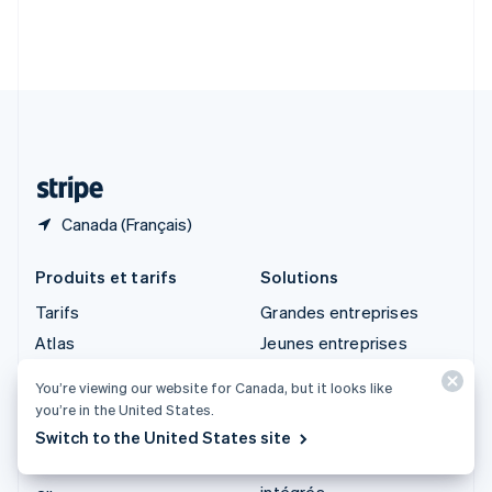
Slovénie
English
Italiano
Suède
Svenska
English
Suisse
Deutsch
Français
Italiano
English
Thaïlande
ไทย
English
Canada (Français)
Produits et tarifs
Solutions
Tarifs
Grandes entreprises
Atlas
Jeunes entreprises
Authorization Boost
Commerce agentique
You’re viewing our website for Canada, but it looks like
Billing
Cryptomonnaie
you’re in the United States.
Capital
Commerce en ligne
Switch to the United States site
Checkout
Services financiers
intégrés