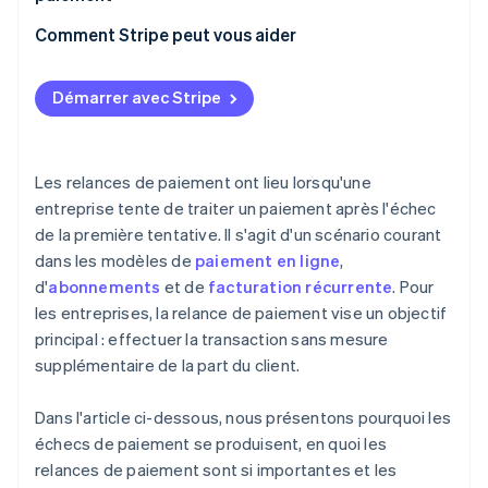
La solution : Des analyses diagnostiques avancées
Comment Stripe peut vous aider
Le défi : Optimiser les algorithmes de relances
Démarrer avec Stripe
La solution : Un calendrier de relances dynamique
Le défi : Des relances sécurisées et conformes à la
réglementation
Les relances de paiement ont lieu lorsqu'une
entreprise tente de traiter un paiement après l'échec
La solution : Un suivi continu de la conformité et un
de la première tentative. Il s'agit d'un scénario courant
chiffrement avancé
dans les modèles de
paiement en ligne
,
Le défi : Réduire les coûts opérationnels des
d'
abonnements
et de
facturation récurrente
. Pour
relances de paiement
les entreprises, la relance de paiement vise un objectif
principal : effectuer la transaction sans mesure
La solution : Une analyse coûts-avantages et une
supplémentaire de la part du client.
automatisation du processus
Le défi : Intégrer de nouvelles technologies et
Dans l'article ci-dessous, nous présentons pourquoi les
moyens de paiement
échecs de paiement se produisent, en quoi les
relances de paiement sont si importantes et les
La solution : Une architecture système agile