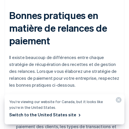
Bonnes pratiques en
matière de relances de
paiement
Il existe beaucoup de différences entre chaque
stratégie de récupération des recettes et de gestion
des relances. Lorsque vous élaborez une stratégie de
relances de paiement pour votre entreprise, respectez
les bonnes pratiques ci-dessous.
Des intervalles de relances axés sur les données
You’re viewing our website for Canada, but it looks like
Pour déterminer les meilleurs intervalles de
you’re in the United States.
relances, appuyez-vous sur des données
Switch to the United States site
analytiques précises. Analysez les tendances de
paiement des clients, les types de transactions et