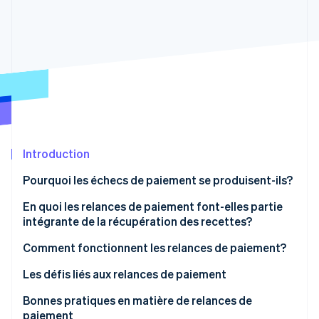
Commerce de détail
État des API
Atlas
Constitution d'une entreprise
Climate
Élimination du carbone
Écosystème
Identity
Partenaires
Vérification de l'identité
Stripe App Marketplace
Introduction
Stripe Sessions 2026
Pourquoi les échecs de paiement se produisent-ils?
Découvrez comment Stripe construit l’infrastructure écon
l’IA.
Motifs d’ordre technique
En quoi les relances de paiement font-elles partie
Regarder
intégrante de la récupération des recettes?
Motifs liés aux clients
Comment fonctionnent les relances de paiement?
Motifs liés à l’entreprise
Les défis liés aux relances de paiement
Autres motifs
Le défi : Distinguer les différents types d’échecs de
Bonnes pratiques en matière de relances de
transaction
paiement