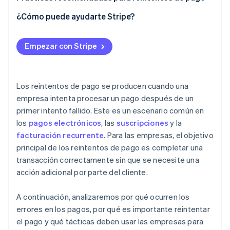
transacción
¿Cómo puede ayudarte Stripe?
Solución: análisis de diagnóstico avanzado
Desafío: optimización de algoritmos de reintento
Empezar con Stripe
Solución: programación dinámica de reintentos
Desafío: cumplimiento normativo y seguridad en los
Los reintentos de pago se producen cuando una
reintentos
empresa intenta procesar un pago después de un
primer intento fallido. Este es un escenario común en
Solución: supervisión continua del cumplimiento y
los
pagos electrónicos
, las
suscripciones
y la
cifrado avanzado
facturación recurrente
. Para las empresas, el objetivo
Desafío: minimizar los costos operativos de los
principal de los reintentos de pago es completar una
reintentos de pago
transacción correctamente sin que se necesite una
acción adicional por parte del cliente.
Solución: análisis costo-beneficio y automatización
de procesos
A continuación, analizaremos por qué ocurren los
Desafío: incorporación de nuevas tecnologías y
errores en los pagos, por qué es importante reintentar
métodos de pago
el pago y qué tácticas deben usar las empresas para