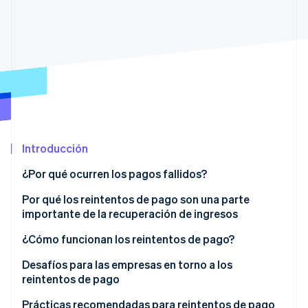
Radar
Prevención de fraude
Ecosistema
Atlas
Constitución de una startup
Socios
Climate
Stripe App Marketplace
Eliminación de dióxido de carbono
Identity
Verificación de identidad en línea
Introducción
¿Por qué ocurren los pagos fallidos?
Problemas técnicos
Por qué los reintentos de pago son una parte
Sesiones de Stripe 2026
importante de la recuperación de ingresos
Descubre cómo Stripe construye la infraestructura económi
Motivos relacionados con el cliente
Mirar ahora
¿Cómo funcionan los reintentos de pago?
Motivos relacionados con la empresa
Desafíos para las empresas en torno a los
Otras razones
reintentos de pago
Desafío: distinción entre tipos de errores de
Prácticas recomendadas para reintentos de pago