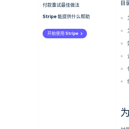
目
挑战：区分交易失败类型
付款重试最佳做法
解决方案：高级诊断分析
Stripe 能提供什么帮助
挑战：优化重试算法
开始使用 Stripe
解决方案：动态重试计划
挑战：重试中的法规遵从性和安
全性
解决方案：持续的合规性监控和
高级加密
挑战：最大限度地降低付款重试
的运营成本
解决方案：成本效益分析和流程
自动化
挑战：采用新的支付技术和方法