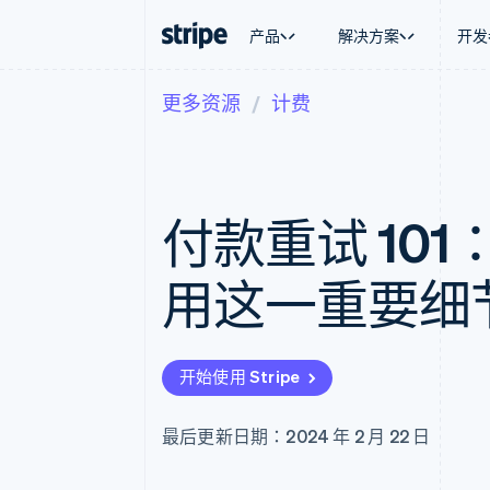
产品
解决方案
开发
更多资源
计费
按企业阶段
文档
学习
按应用场
支持
支付
营收
大型企业
Stripe 文档
博客
智能体
获取支
Payments
Billing
初创企业
API 参考文档
客户案例
加密货
托管支
在线支付
经常性收入
库与 SDK
指南
电子商
专业服
Managed Payments
Metronome
Stripe Apps
付款重试 10
嵌入式
备案商家解决方案
按用量计费
财务自
Payment links
Subscriptions
全球化
无代码支付
订阅管理
应用内
用这一重要细
Checkout
Invoicing
交易市
预构建支付界面
一次性或定期账单
资金管
Elements
Tax
平台
灵活的 UI 组件
销售税和增值税自动
SaaS
Payment methods
Revenue Recogniti
开始使用 Stripe
接入 125+ 种支付方式
会计自动化
Authorization Boost
Stripe Sigma
支付成功率优化
自定义报告
最后更新日期：2024 年 2 月 22 日
Link
Data Pipeline
加速结账
数据同步