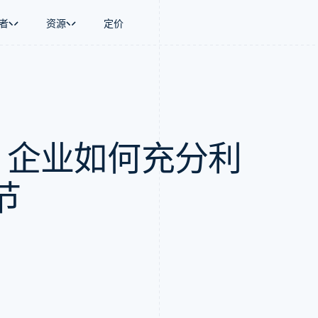
者
资源
定价
景
指南
按行业
公司
资金管理
平台和交易市
商务
持
接受线上付款
AI 企业
产品路线图
Global Payouts
Connect
币
持方案
实施预置结账流程
创作者经济
Sessions 年度大会
向第三方打款
平台支付
务
务
构建平台或交易市场
游戏
招聘
Crypto
1：企业如何充分利
金融
管理订阅
酒店、旅游与休闲
资讯中心
钱包、稳定币发行和发卡基础设
动化
提供按用量计费
保险
Stripe Press
施
企业
发行稳定币支持的支付卡
媒体与娱乐
支付
通过智能体配置和管理服务
非营利组织
节
场
专业服务
理
公共部门
零售
化
on