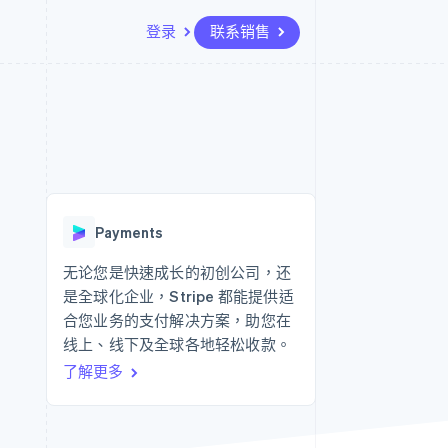
登录
联系销售
资源
生态系统
联系
场
更多
应用集成
合作伙伴
联系销售
Product roadmap
代码示例
Stripe App Marketplace
成为合作伙伴
了解未来规划
开发者博客
API 状态
Radar
欺诈防范
Payments
Atlas
初创企业注册
无论您是快速成长的初创公司，还
是全球化企业，Stripe 都能提供适
Climate
碳移除
合您业务的支付解决方案，助您在
线上、线下及全球各地轻松收款。
了解更多