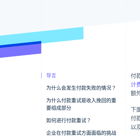
导言
付
计
为什么会发生付款失败的情况？
额
技术原因
为什么付款重试是收入挽回的重
要组成部分
下
客户相关原因
付
如何进行付款重试？
业务相关原因
以
企业在付款重试方面面临的挑战
其他原因