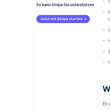
unterscheiden
So kann Stripe Sie unterstützen
Lösung: Fortgeschrittene
diagnostische Analyse
Jetzt mit Stripe starten
Herausforderung: Optimierung
von Wiederholungsalgorithmen
Lösung: Dynamische Planung
von Wiederholungsversuchen
Herausforderung: Einhaltung
gesetzlicher Vorschriften und
Sicherheit bei Wiederholungen
Lösung: Kontinuierliche
Überwachung der Compliance
und fortschrittliche
W
Verschlüsselung
Herausforderung: Minimierung
der Betriebskosten für die
Es 
Wiederholung von