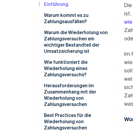
Einführung
Die
ist
Warum kommt es zu
Zahlungsausfällen?
wi
Zah
Technische Gründe
Warum die Wiederholung von
ode
Zahlungsversuchen ein
Ursachen im Zusammenhang
wichtiger Bestandteil der
mit den Kundinnen und Kunden
Umsatzsicherung ist
Im 
Gründe im Zusammenhang mit
wie
Wie funktioniert die
den Unternehmen
Wiederholung eines
sol
Zahlungsversuchs?
Sonstige Gründe
wel
Herausforderungen im
sic
Zusammenhang mit der
Zah
Wiederholung von
was
Zahlungsversuchen
Herausforderung: Zwischen
Best Practices für die
Wor
verschiedenen Arten von
Wiederholung von
Transaktionsfehlern
Zahlungsversuchen