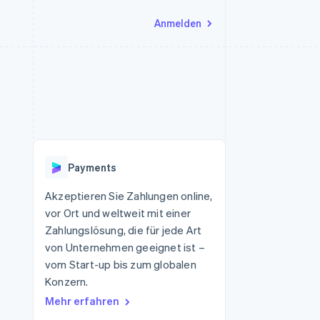
Anmelden
Ressourcen
Ecosystem
Kontakt
nd Marktplätze
Mehr
App-Integrationen
Partner
Sales-Team kontaktieren
Product roadmap
Code-Beispiele
Stripe App-Marktplatz
Partner werden
Ausblick
 Plattformen
Entwickler-Blog
eit
API-Status
Radar
Betrugsprävention
Payments
Atlas
onen
Start-up-Gründung
Akzeptieren Sie Zahlungen online,
vor Ort und weltweit mit einer
Climate
CO₂-Entnahme
Zahlungslösung, die für jede Art
von Unternehmen geeignet ist –
Identity
Online-Identitätsprüfung
vom Start-up bis zum globalen
Konzern.
Mehr erfahren