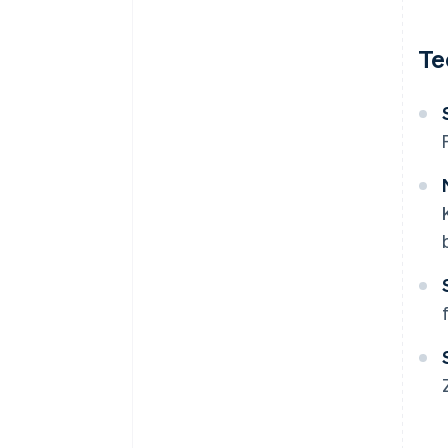
Zahlungsversuchen
Lösung: Kosten-Nutzen-Analyse
Te
und Prozessautomatisierung
Herausforderung: Einbindung
neuer Zahlungstechnologien
und -methoden
Lösung: Agile
Systemarchitektur