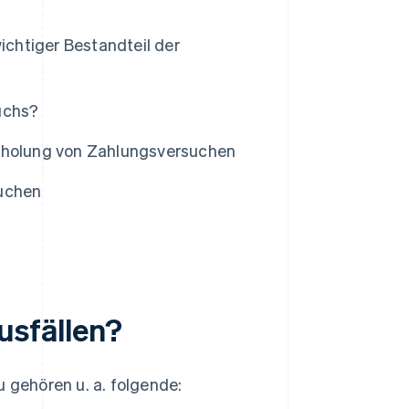
chtiger Bestandteil der
uchs?
holung von Zahlungsversuchen
suchen
sfällen?
u gehören u. a. folgende: