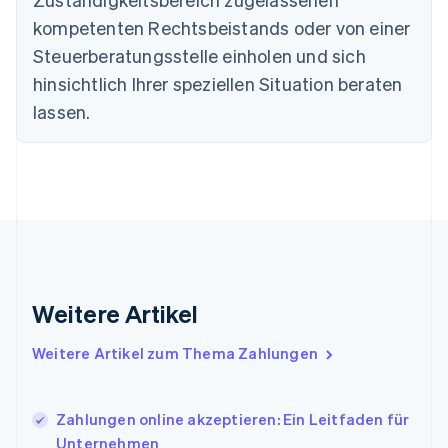
Estland
English
kompetenten Rechtsbeistands oder von einer
Festlandchina
Steuerberatungsstelle einholen und sich
简体中文
English
Finnland
hinsichtlich Ihrer speziellen Situation beraten
English
Svenska
lassen.
Frankreich
Français
English
Gibraltar
English
Griechenland
English
Indien
English
Irland
Weitere Artikel
English
Italien
Italiano
English
Weitere Artikel zum Thema Zahlungen
Japan
日本語
English
Kanada
Zahlungen online akzeptieren: Ein Leitfaden für
English
Français
Unternehmen