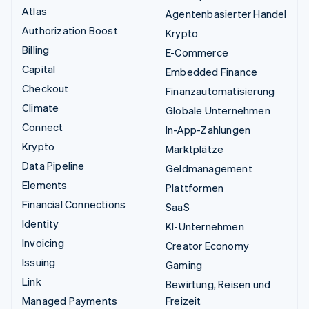
Atlas
Agentenbasierter Handel
Authorization Boost
Krypto
Billing
E-Commerce
Capital
Embedded Finance
Checkout
Finanzautomatisierung
Climate
Globale Unternehmen
Connect
In-App-Zahlungen
Krypto
Marktplätze
Data Pipeline
Geldmanagement
Elements
Plattformen
Financial Connections
SaaS
Identity
KI-Unternehmen
Invoicing
Creator Economy
Issuing
Gaming
Link
Bewirtung, Reisen und
Managed Payments
Freizeit