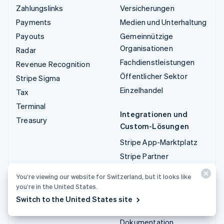
Zahlungslinks
Versicherungen
Payments
Medien und Unterhaltung
Payouts
Gemeinnützige
Organisationen
Radar
Fachdienstleistungen
Revenue Recognition
Öffentlicher Sektor
Stripe Sigma
Einzelhandel
Tax
Terminal
Integrationen und
Treasury
Custom-Lösungen
Stripe App-Marktplatz
Stripe Partner
Ecosystem
You’re viewing our website for Switzerland, but it looks like
Fachdienstleistungen
you’re in the United States.
Switch to the United States site
Entwickler/innen
Dokumentation