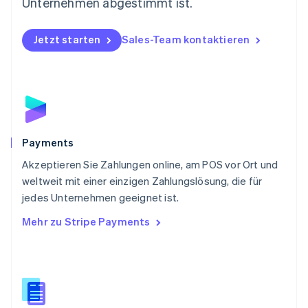
Österreich
Unternehmen abgestimmt ist.
Deutsch
English
Polen
Jetzt starten
Sales-Team kontaktieren
English
Portugal
Português
English
Rumänien
English
Schweden
Svenska
English
Schweiz
Payments
Deutsch
Français
Italiano
English
Akzeptieren Sie Zahlungen online, am POS vor Ort und
Singapur
English
简体中文
weltweit mit einer einzigen Zahlungslösung, die für
Slowakei
jedes Unternehmen geeignet ist.
English
Mehr zu Stripe Payments
Slowenien
English
Italiano
Sonderverwaltungsregion Hongkong,
China
English
简体中文
Spanien