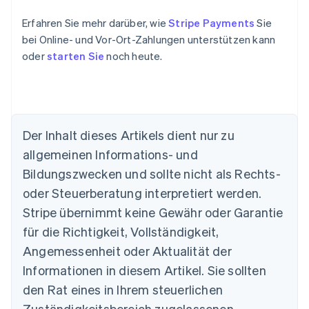
Erfahren Sie mehr darüber, wie
Stripe Payments
Sie
bei Online- und Vor-Ort-Zahlungen unterstützen kann
oder
starten Sie
noch heute.
Der Inhalt dieses Artikels dient nur zu
Australien
allgemeinen Informations- und
English
Belgien
Bildungszwecken und sollte nicht als Rechts-
Nederlands
Français
Deutsch
English
oder Steuerberatung interpretiert werden.
Brasilien
Stripe übernimmt keine Gewähr oder Garantie
Português
English
Bulgarien
für die Richtigkeit, Vollständigkeit,
English
Angemessenheit oder Aktualität der
Dänemark
Informationen in diesem Artikel. Sie sollten
English
Deutschland
den Rat eines in Ihrem steuerlichen
Deutsch
English
Zuständigkeitsbereich zugelassenen