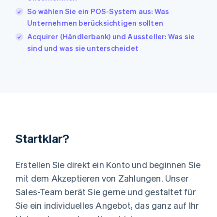
Kroatien
English
Italiano
So wählen Sie ein POS-System aus: Was
Lettland
Unternehmen berücksichtigen sollten
English
Acquirer (Händlerbank) und Aussteller: Was sie
Liechtenstein
sind und was sie unterscheidet
Deutsch
English
Litauen
English
Luxemburg
Français
Deutsch
English
Malaysia
English
简体中文
Malta
English
Startklar?
Mexiko
Español
English
Neuseeland
Erstellen Sie direkt ein Konto und beginnen Sie
English
mit dem Akzeptieren von Zahlungen. Unser
Niederlande
Nederlands
English
Sales-Team berät Sie gerne und gestaltet für
Norwegen
Sie ein individuelles Angebot, das ganz auf Ihr
English