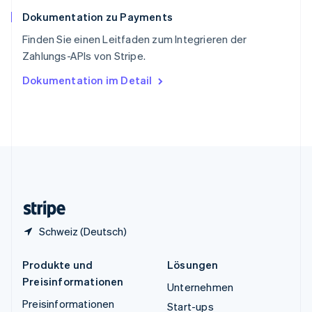
Español
English
Dokumentation zu Payments
Thailand
ไทย
English
Finden Sie einen Leitfaden zum Integrieren der
Tschechische Republik
Zahlungs-APIs von Stripe.
English
Ungarn
Dokumentation im Detail
English
Vereinigte Arabische Emirate
English
Vereinigte Staaten
English
Español
简体中文
Vereinigtes Königreich
English
Zypern
English
Schweiz (Deutsch)
Produkte und
Lösungen
Preisinformationen
Unternehmen
Preisinformationen
Start-ups