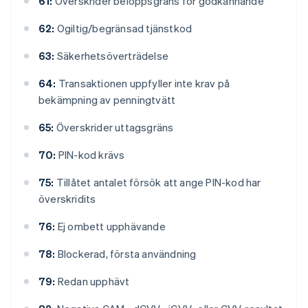
61:
Överskrider beloppsgräns för godkännande
62:
Ogiltig/begränsad tjänstkod
63:
Säkerhetsöverträdelse
64:
Transaktionen uppfyller inte krav på
bekämpning av penningtvätt
65:
Överskrider uttagsgräns
70:
PIN-kod krävs
75:
Tillåtet antalet försök att ange PIN-kod har
överskridits
76:
Ej ombett upphävande
78:
Blockerad, första användning
79:
Redan upphävt