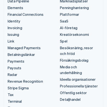
Data Pipeline
Marknadsplatser
Elements
Penninghantering
Financial Connections
Plattformar
Identity
SaaS
Invoicing
AI-företag
Issuing
Kreatörsekonomi
Link
Spel
Managed Payments
Besöksnäring, resor
och fritid
Betalningslänkar
Försäkringsbolag
Payments
Media och
Payouts
underhållning
Radar
Ideella organisationer
Revenue Recognition
Professionella tjänster
Stripe Sigma
Offentlig sektor
Tax
Detaljhandel
Terminal