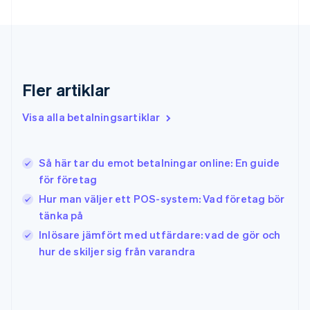
Gibraltar
English
Grekland
English
Hongkong SAR, Kina
English
简体中文
Fler artiklar
Indien
English
Visa alla betalningsartiklar
Irland
English
Italien
Så här tar du emot betalningar online: En guide
Italiano
English
för företag
Japan
日本語
English
Hur man väljer ett POS-system: Vad företag bör
Kanada
tänka på
English
Français
Inlösare jämfört med utfärdare: vad de gör och
Kroatien
English
Italiano
hur de skiljer sig från varandra
Lettland
English
Liechtenstein
Deutsch
English