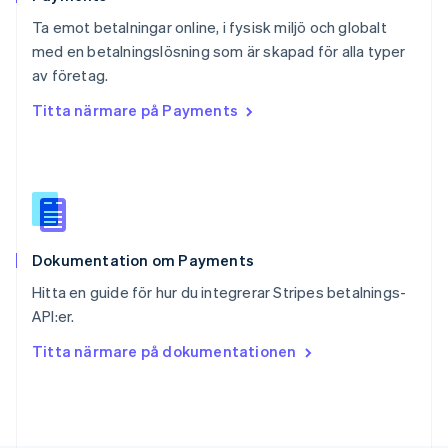
Schweiz
Ta emot betalningar online, i fysisk miljö och globalt
Deutsch
Français
Italiano
English
med en betalningslösning som är skapad för alla typer
Singapore
English
简体中文
av företag.
Slovakien
Titta närmare på Payments
English
Slovenien
English
Italiano
Spanien
Español
English
Storbritannien
English
Dokumentation om Payments
Sverige
Svenska
English
Hitta en guide för hur du integrerar Stripes betalnings-
Thailand
API:er.
ไทย
English
Tjeckien
Titta närmare på dokumentationen
English
Tyskland
Deutsch
English
Ungern
English