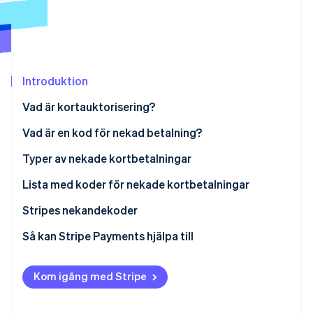
Identitetsverifiering online
Partner
Stripe App Marketplace
Introduktion
Stripe Sessions 2026
Se hur Stripe bygger den ekonomiska inf
Vad är kortauktorisering?
Titta nu
Vad är en kod för nekad betalning?
Vanliga anledningar till att utfärdaren (kundens
Typer av nekade kortbetalningar
bank) kan neka en transaktion
Lista med koder för nekade kortbetalningar
Vanliga anledningar till att inlösaren (handlarens
Stripes nekandekoder
bank) kan neka en transaktion
Så kan Stripe Payments hjälpa till
Kom igång med Stripe