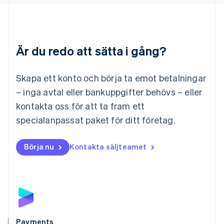
Litauen
English
Luxemburg
Français
Deutsch
English
Är du redo att sätta i gång?
Malaysia
English
简体中文
Malta
Skapa ett konto och börja ta emot betalningar
English
Mexiko
– inga avtal eller bankuppgifter behövs – eller
Español
English
kontakta oss för att ta fram ett
Nederländerna
specialanpassat paket för ditt företag.
Nederlands
English
Norge
English
Börja nu
Kontakta säljteamet
Nya Zeeland
English
Polen
English
Portugal
Português
English
Rumänien
English
Payments