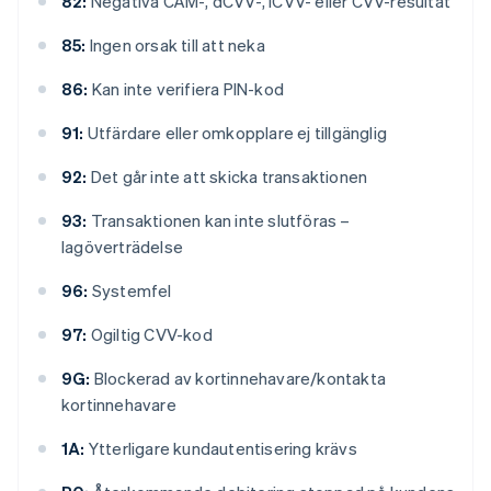
82:
Negativa CAM-, dCVV-, iCVV- eller CVV-resultat
85:
Ingen orsak till att neka
86:
Kan inte verifiera PIN-kod
91:
Utfärdare eller omkopplare ej tillgänglig
92:
Det går inte att skicka transaktionen
93:
Transaktionen kan inte slutföras –
lagöverträdelse
96:
Systemfel
97:
Ogiltig CVV-kod
9G:
Blockerad av kortinnehavare/kontakta
kortinnehavare
1A:
Ytterligare kundautentisering krävs