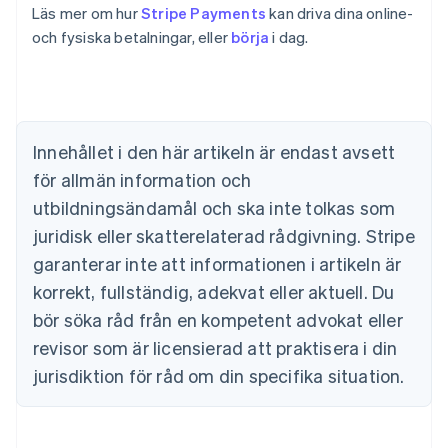
Läs mer om hur
Stripe Payments
kan driva dina online-
Australien
och fysiska betalningar, eller
börja
i dag.
English
Belgien
Nederlands
Français
Deutsch
English
Brasilien
Português
English
Bulgarien
Innehållet i den här artikeln är endast avsett
English
för allmän information och
Cypern
English
utbildningsändamål och ska inte tolkas som
Danmark
juridisk eller skatterelaterad rådgivning. Stripe
English
Estland
garanterar inte att informationen i artikeln är
English
korrekt, fullständig, adekvat eller aktuell. Du
Fastlandskina
bör söka råd från en kompetent advokat eller
简体中文
English
Finland
revisor som är licensierad att praktisera i din
English
Svenska
jurisdiktion för råd om din specifika situation.
Frankrike
Français
English
Förenade Arabemiraten
English