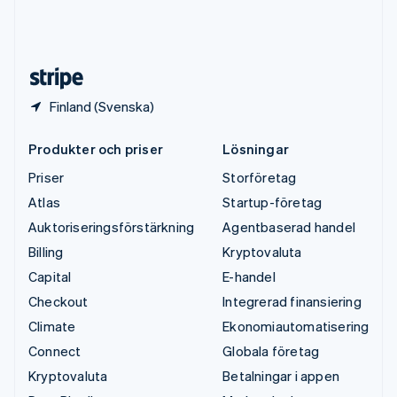
USA
English
Español
简体中文
Österrike
Deutsch
English
Finland (Svenska)
Produkter och priser
Lösningar
Priser
Storföretag
Atlas
Startup-företag
Auktoriseringsförstärkning
Agentbaserad handel
Billing
Kryptovaluta
Capital
E-handel
Checkout
Integrerad finansiering
Climate
Ekonomiautomatisering
Connect
Globala företag
Kryptovaluta
Betalningar i appen