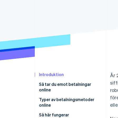
Accelererad kassaprocess
Financial Connections
Länkade finanskontodata
Introduktion
År 
sif
Så tar du emot betalningar
online
rob
för
Välj betalleverantör
Typer av betalningsmetoder
elle
online
Skapa ett handlarkonto
Så här fungerar