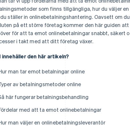
an tar vi upp fördelarna med att ta emot onlinebetalnin
alningsmetoder som finns tillgängliga, hur du väljer e
 du ställer in onlinebetalningshantering. Oavsett om du ä
luten på ett större företag kommer den här guiden att
över för att ta emot onlinebetalningar snabbt, säkert 
cesser i takt med att ditt företag växer.
 innehåller den här artikeln?
Hur man tar emot betalningar online
Typer av betalningsmetoder online
Så här fungerar betalningsbehandling
Fördelar med att ta emot onlinebetalningar
Hur man väljer en onlinebetalningsleverantör