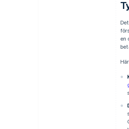
T
Det
för
en 
bet
Här