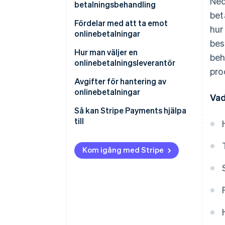
Ned
Integrera en betalningsgateway
betalningsbehandling
bet
Testa och starta
Fördelar med att ta emot
hur
onlinebetalningar
Optimera och övervaka
bes
Hur man väljer en
beh
onlinebetalningsleverantör
pro
Avgifter för hantering av
onlinebetalningar
Vad
Så kan Stripe Payments hjälpa
till
Kom igång med Stripe