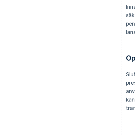
Inn
säk
pen
lan
Op
Slu
pre
anv
kan
tra