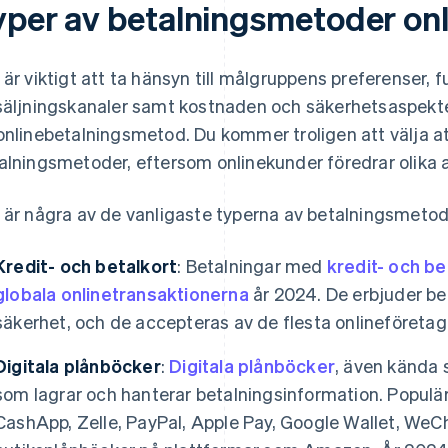
yper av betalningsmetoder onl
 är viktigt att ta hänsyn till målgruppens preferenser, 
säljningskanaler samt kostnaden och säkerhetsaspekte
onlinebetalningsmetod. Du kommer troligen att välja at
alningsmetoder, eftersom onlinekunder föredrar olika a
 är några av de vanligaste typerna av betalningsmetode
Kredit- och betalkort
:
Betalningar med
kredit- och be
globala onlinetransaktionerna
år 2024. De erbjuder b
säkerhet, och de accepteras av de flesta onlineföretag
Digitala plånböcker
:
Digitala plånböcker
, även kända 
som lagrar och hanterar betalningsinformation. Populär
CashApp, Zelle, PayPal, Apple Pay, Google Wallet, WeC