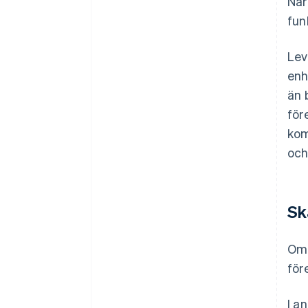
När
fun
Lev
enh
än 
för
kom
och
Sk
Om 
för
I a