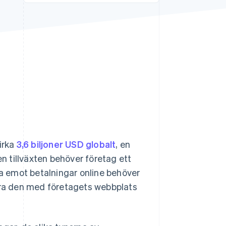
Stripe Sessions 2026
Se hur Stripe bygger den
ekonomiska
infrastrukturen för AI.
Titta nu
irka
3,6 biljoner USD globalt
, en
en tillväxten behöver företag ett
ta emot betalningar online behöver
rera den med företagets webbplats