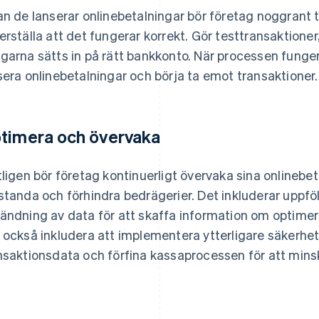
an de lanserar onlinebetalningar bör företag noggrant t
erställa att det fungerar korrekt. Gör testtransaktioner, 
garna sätts in på rätt bankkonto. När processen funge
sera onlinebetalningar och börja ta emot transaktioner.
timera och övervaka
tligen bör företag kontinuerligt övervaka sina onlinebe
standa och förhindra bedrägerier. Det inkluderar uppfö
ändning av data för att skaffa information om optimerin
 också inkludera att implementera ytterligare säkerhe
nsaktionsdata och förfina kassaprocessen för att mins