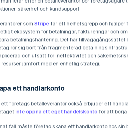
 man letar efter en betalleverantör bör företagsägare ta
ktioner, säkerhet och kundsupport.
erantörer som
Stripe
tar ett helhetsgrepp och hjälper 
etligt ekosystem för betalningar, faktureringar och 
bara betalningshantering. Det här tillvägagångssättet bl
etag rör sig bort från fragmenterad betalningsinfrastru
plicerad och utsatt för ineffektivitet och säkerhetsrisk
 resurser jämfört med en enhetlig strategi.
apa ett handlarkonto
ett företags betalleverantör också erbjuder ett handla
etaget
inte öppna ett eget handelskonto
för att börja
nnat fall måste företag skapa ett handlarkonto hos sin 