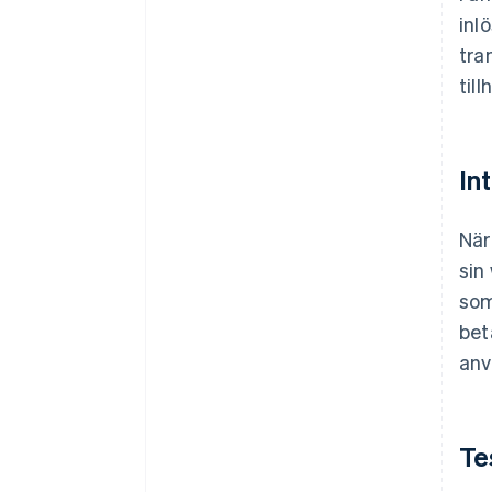
inl
tra
til
In
När
sin
som
bet
anv
Te