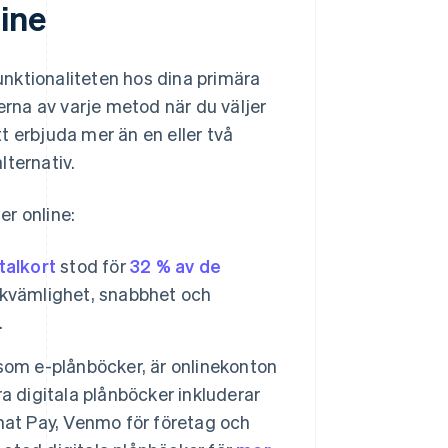
ine
funktionaliteten hos dina primära
rna av varje metod när du väljer
t erbjuda mer än en eller två
lternativ.
r online:
talkort
stod för
32 % av de
ekvämlighet, snabbhet och
.
som e-plånböcker, är onlinekonton
a digitala plånböcker inkluderar
hat Pay, Venmo för företag och