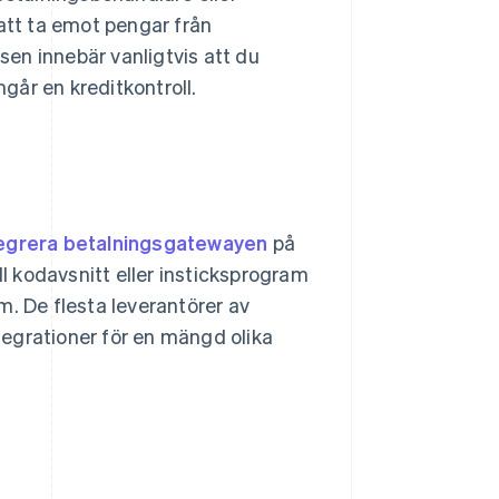
 att ta emot pengar från
en innebär vanligtvis att du
går en kreditkontroll.
tegrera betalningsgatewayen
på
ll kodavsnitt eller insticksprogram
m. De flesta leverantörer av
ntegrationer för en mängd olika