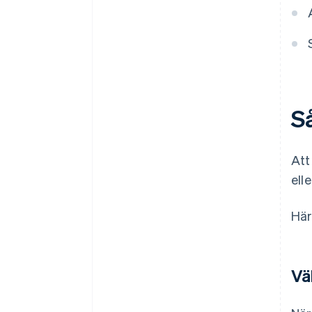
S
Att
ell
Här
Vä