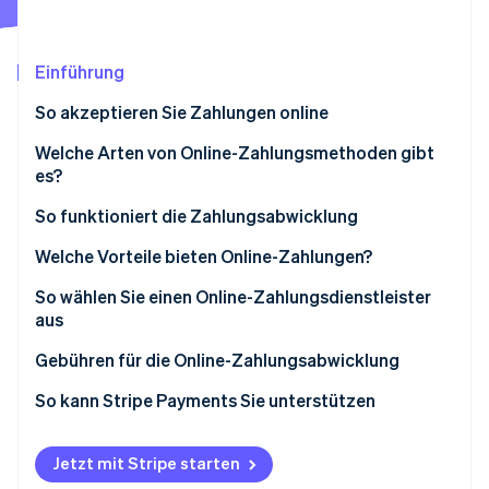
Betrugsprävention
Ecosystem
Atlas
Start-up-Gründung
Partner
Einführung
Stripe App-Marktplatz
Climate
So akzeptieren Sie Zahlungen online
CO₂-Entnahme
Identity
Zahlungsabwickler auswählen
Welche Arten von Online-Zahlungsmethoden gibt
Online-Identitätsprüfung
es?
Händlerkonto einrichten
So funktioniert die Zahlungsabwicklung
Zahlungsgateway integrieren
Welche Vorteile bieten Online-Zahlungen?
Testen und einführen
Stripe-Sessions 2026
So wählen Sie einen Online-Zahlungsdienstleister
Optimieren und überwachen
Erfahren Sie, wie Stripe Lösungen für die W
aus
Jetzt ansehen
Gebühren für die Online-Zahlungsabwicklung
So kann Stripe Payments Sie unterstützen
Jetzt mit Stripe starten