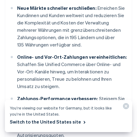
Neue Märkte schneller erschließen:
Erreichen Sie
Kundinnen und Kunden weltweit und reduzieren Sie
die Komplexität und Kosten der Verwaltung
mehrerer Währungen mit grenzüberschreitenden
Zahlungsoptionen, die in 195 Ländern und über
135 Währungen verfügbar sind.
Online- und Vor-Ort-Zahlungen vereinheitlichen:
Schaffen Sie Unified Commerce über Online- und
Vor-Ort-Kanäle hinweg, um Interaktionen zu
personalisieren, Treue zu belohnen und Ihren
Umsatz zu steigern.
Zahlungs-Performance verbessern:
Steigern Sie
Ihren Umsatz mit einer Reihe anpassbarer, einfach
You’re viewing our website for Germany, but it looks like
zu konfigurierender Zahlungstools, darunter No-
you’re in the United States.
Code-Betrugsvorbeugung und erweiterte
Switch to the United States site
Funktionen zur Verbesserung der
Autorisierungsquoten.