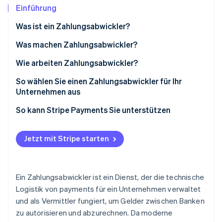
Betrugsprävention
Ecosystem
Einführung
Atlas
Was ist ein Zahlungsabwickler?
Start-up-Gründung
Partner
Stripe App-Marktplatz
Climate
Was machen Zahlungsabwickler?
CO₂-Entnahme
Wie arbeiten Zahlungsabwickler?
Identity
Online-Identitätsprüfung
So wählen Sie einen Zahlungsabwickler für Ihr
Unternehmen aus
So kann Stripe Payments Sie unterstützen
Stripe-Sessions 2026
Jetzt mit Stripe starten
Erfahren Sie, wie Stripe Lösungen für die W
Jetzt ansehen
Ein Zahlungsabwickler ist ein Dienst, der die technische
Logistik von payments für ein Unternehmen verwaltet
und als Vermittler fungiert, um Gelder zwischen Banken
zu autorisieren und abzurechnen. Da moderne