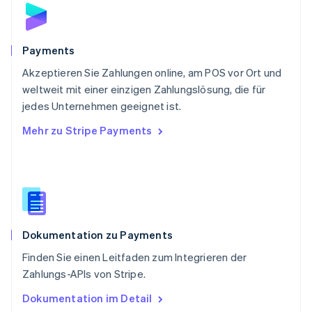
English
Schweden
Svenska
English
Schweiz
Payments
Deutsch
Français
Italiano
English
Akzeptieren Sie Zahlungen online, am POS vor Ort und
Singapur
English
简体中文
weltweit mit einer einzigen Zahlungslösung, die für
Slowakei
jedes Unternehmen geeignet ist.
English
Mehr zu Stripe Payments
Slowenien
English
Italiano
Sonderverwaltungsregion Hongkong,
China
English
简体中文
Spanien
Español
English
Dokumentation zu Payments
Thailand
ไทย
English
Finden Sie einen Leitfaden zum Integrieren der
Tschechische Republik
Zahlungs-APIs von Stripe.
English
Ungarn
Dokumentation im Detail
English