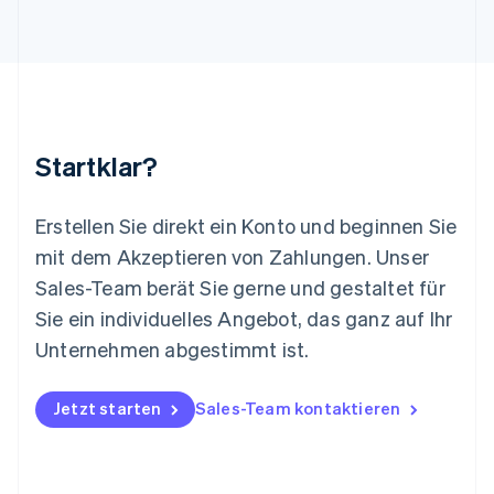
English
Luxemburg
Français
Deutsch
English
Malaysia
English
简体中文
Malta
English
Startklar?
Mexiko
Español
English
Neuseeland
Erstellen Sie direkt ein Konto und beginnen Sie
English
mit dem Akzeptieren von Zahlungen. Unser
Niederlande
Nederlands
English
Sales-Team berät Sie gerne und gestaltet für
Norwegen
Sie ein individuelles Angebot, das ganz auf Ihr
English
Österreich
Unternehmen abgestimmt ist.
Deutsch
English
Polen
Jetzt starten
Sales-Team kontaktieren
English
Portugal
Português
English
Rumänien