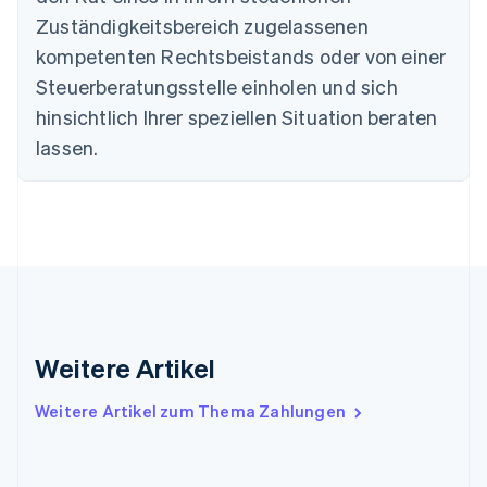
Français
English
Zuständigkeitsbereich zugelassenen
Gibraltar
English
kompetenten Rechtsbeistands oder von einer
Griechenland
Steuerberatungsstelle einholen und sich
English
hinsichtlich Ihrer speziellen Situation beraten
Indien
lassen.
English
Irland
English
Italien
Italiano
English
Japan
日本語
English
Kanada
English
Français
Kroatien
Weitere Artikel
English
Italiano
Lettland
English
Weitere Artikel zum Thema Zahlungen
Liechtenstein
Deutsch
English
Litauen