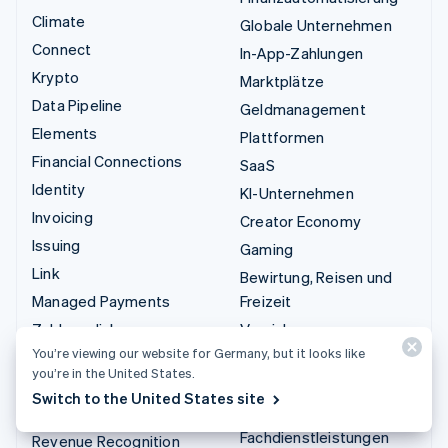
Climate
Globale Unternehmen
Connect
In-App-Zahlungen
Krypto
Marktplätze
Data Pipeline
Geldmanagement
Elements
Plattformen
Financial Connections
SaaS
Identity
KI-Unternehmen
Invoicing
Creator Economy
Issuing
Gaming
Link
Bewirtung, Reisen und
Managed Payments
Freizeit
Zahlungslinks
Versicherungen
You’re viewing our website for Germany, but it looks like
Payments
Medien und Unterhaltung
you’re in the United States.
Payouts
Gemeinnützige
Switch to the United States site
Organisationen
Radar
Fachdienstleistungen
Revenue Recognition