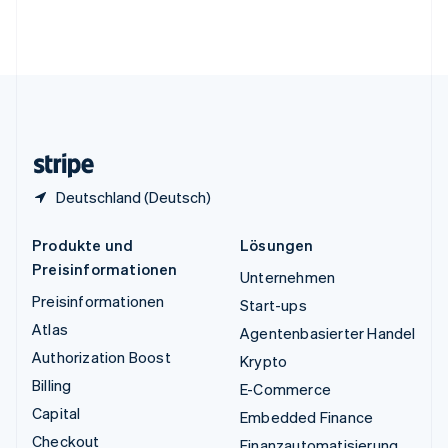
Vereinigte Arabische Emirate
English
Vereinigte Staaten
English
Español
简体中文
Vereinigtes Königreich
English
Zypern
English
Deutschland (Deutsch)
Produkte und
Lösungen
Preisinformationen
Unternehmen
Preisinformationen
Start-ups
Atlas
Agentenbasierter Handel
Authorization Boost
Krypto
Billing
E-Commerce
Capital
Embedded Finance
Checkout
Finanzautomatisierung