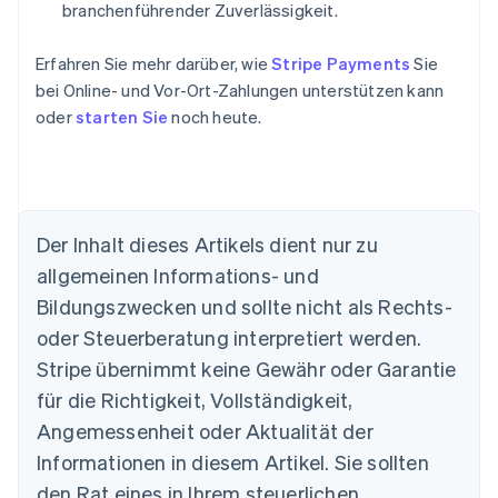
branchenführender Zuverlässigkeit.
Erfahren Sie mehr darüber, wie
Stripe Payments
Sie
Australien
bei Online- und Vor-Ort-Zahlungen unterstützen kann
English
oder
starten Sie
noch heute.
Belgien
Nederlands
Français
Deutsch
English
Brasilien
Português
English
Bulgarien
English
Der Inhalt dieses Artikels dient nur zu
Dänemark
allgemeinen Informations- und
English
Deutschland
Bildungszwecken und sollte nicht als Rechts-
Deutsch
English
oder Steuerberatung interpretiert werden.
Estland
Stripe übernimmt keine Gewähr oder Garantie
English
Festlandchina
für die Richtigkeit, Vollständigkeit,
简体中文
English
Angemessenheit oder Aktualität der
Finnland
Informationen in diesem Artikel. Sie sollten
English
Svenska
Frankreich
den Rat eines in Ihrem steuerlichen