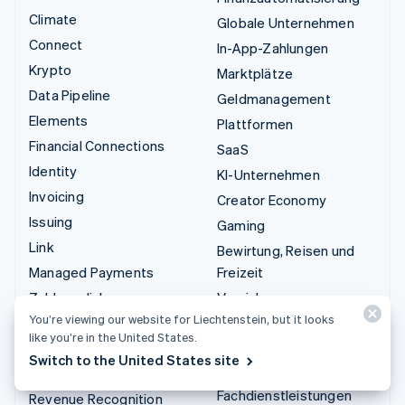
Climate
Globale Unternehmen
Connect
In-App-Zahlungen
Krypto
Marktplätze
Data Pipeline
Geldmanagement
Elements
Plattformen
Financial Connections
SaaS
Identity
KI-Unternehmen
Invoicing
Creator Economy
Issuing
Gaming
Link
Bewirtung, Reisen und
Managed Payments
Freizeit
Zahlungslinks
Versicherungen
You’re viewing our website for Liechtenstein, but it looks
Payments
Medien und Unterhaltung
like you’re in the United States.
Payouts
Gemeinnützige
Switch to the United States site
Organisationen
Radar
Fachdienstleistungen
Revenue Recognition