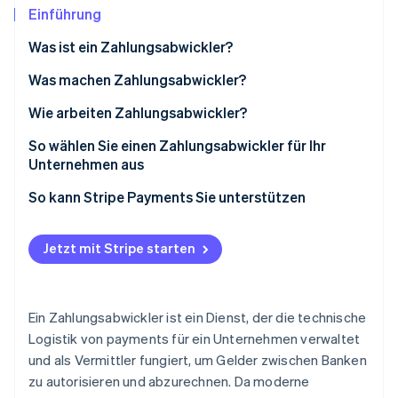
Betrugsprävention
Ecosystem
Einführung
Atlas
Was ist ein Zahlungsabwickler?
Start-up-Gründung
Partner
Stripe App-Marktplatz
Climate
Was machen Zahlungsabwickler?
CO₂-Entnahme
Wie arbeiten Zahlungsabwickler?
So wählen Sie einen Zahlungsabwickler für Ihr
Unternehmen aus
Stripe-Sessions 2026
So kann Stripe Payments Sie unterstützen
Erfahren Sie, wie Stripe Lösungen für die Wirtschaft
Jetzt ansehen
Jetzt mit Stripe starten
Ein Zahlungsabwickler ist ein Dienst, der die technische
Logistik von payments für ein Unternehmen verwaltet
und als Vermittler fungiert, um Gelder zwischen Banken
zu autorisieren und abzurechnen. Da moderne