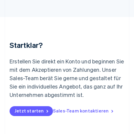
English
Luxemburg
Français
Deutsch
English
Malaysia
English
简体中文
Malta
English
Startklar?
Mexiko
Español
English
Neuseeland
Erstellen Sie direkt ein Konto und beginnen Sie
English
mit dem Akzeptieren von Zahlungen. Unser
Niederlande
Nederlands
English
Sales-Team berät Sie gerne und gestaltet für
Norwegen
Sie ein individuelles Angebot, das ganz auf Ihr
English
Österreich
Unternehmen abgestimmt ist.
Deutsch
English
Polen
Jetzt starten
Sales-Team kontaktieren
English
Portugal
Português
English
Rumänien