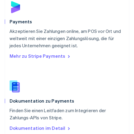
English
Schweden
Svenska
English
Schweiz
Payments
Deutsch
Français
Italiano
English
Akzeptieren Sie Zahlungen online, am POS vor Ort und
Singapur
English
简体中文
weltweit mit einer einzigen Zahlungslösung, die für
Slowakei
jedes Unternehmen geeignet ist.
English
Mehr zu Stripe Payments
Slowenien
English
Italiano
Sonderverwaltungsregion Hongkong,
China
English
简体中文
Spanien
Español
English
Dokumentation zu Payments
Thailand
ไทย
English
Finden Sie einen Leitfaden zum Integrieren der
Tschechische Republik
Zahlungs-APIs von Stripe.
English
Ungarn
Dokumentation im Detail
English