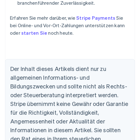
branchenführender Zuverlässigkeit.
Erfahren Sie mehr darüber, wie
Stripe Payments
Sie
Australien
bei Online- und Vor-Ort-Zahlungen unterstützen kann
English
oder
starten Sie
noch heute.
Belgien
Nederlands
Français
Deutsch
English
Brasilien
Português
English
Bulgarien
English
Der Inhalt dieses Artikels dient nur zu
Dänemark
allgemeinen Informations- und
English
Deutschland
Bildungszwecken und sollte nicht als Rechts-
Deutsch
English
oder Steuerberatung interpretiert werden.
Estland
Stripe übernimmt keine Gewähr oder Garantie
English
Festlandchina
für die Richtigkeit, Vollständigkeit,
简体中文
English
Angemessenheit oder Aktualität der
Finnland
Informationen in diesem Artikel. Sie sollten
English
Svenska
Frankreich
den Rat eines in Ihrem steuerlichen