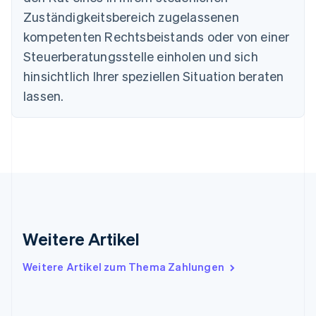
Français
English
Zuständigkeitsbereich zugelassenen
Gibraltar
English
kompetenten Rechtsbeistands oder von einer
Griechenland
Steuerberatungsstelle einholen und sich
English
hinsichtlich Ihrer speziellen Situation beraten
Indien
lassen.
English
Irland
English
Italien
Italiano
English
Japan
日本語
English
Kanada
English
Français
Kroatien
Weitere Artikel
English
Italiano
Lettland
English
Weitere Artikel zum Thema Zahlungen
Liechtenstein
Deutsch
English
Litauen