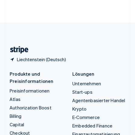
Vereinigte Arabische Emirate
English
Vereinigte Staaten
English
Español
简体中文
Vereinigtes Königreich
English
Zypern
English
Liechtenstein (Deutsch)
Produkte und
Lösungen
Preisinformationen
Unternehmen
Preisinformationen
Start-ups
Atlas
Agentenbasierter Handel
Authorization Boost
Krypto
Billing
E-Commerce
Capital
Embedded Finance
Checkout
Finanzautomatisierung