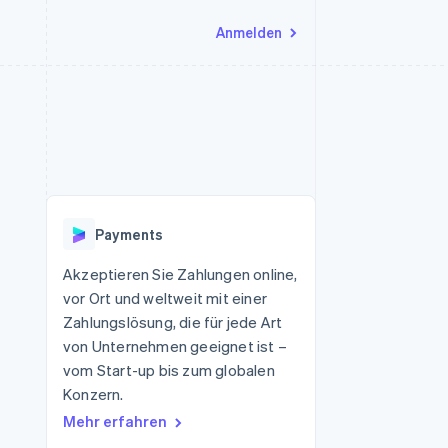
Anmelden
Ressourcen
Ecosystem
Kontakt
nd Marktplätze
Mehr
App-Integrationen
Partner
Sales-Team kontaktieren
Product roadmap
Code-Beispiele
Stripe App-Marktplatz
Partner werden
Ausblick
 Plattformen
Entwickler-Blog
eit
API-Status
Radar
Betrugsprävention
Payments
Atlas
onen
Start-up-Gründung
Akzeptieren Sie Zahlungen online,
vor Ort und weltweit mit einer
Climate
CO₂-Entnahme
Zahlungslösung, die für jede Art
von Unternehmen geeignet ist –
vom Start-up bis zum globalen
Konzern.
Mehr erfahren