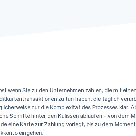
ung
bst wenn Sie zu den Unternehmen zählen, die mit einem 
ditkartentransaktionen zu tun haben, die täglich verarb
licherweise nur die Komplexität des Prozesses klar. Ab
che Schritte hinter den Kulissen ablaufen – von dem M
de eine Karte zur Zahlung vorlegt, bis zu dem Moment,
kkonto eingehen.