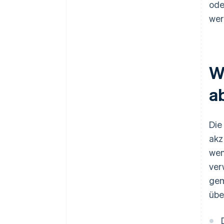
ode
wer
W
a
Die
akz
wen
ver
gem
übe