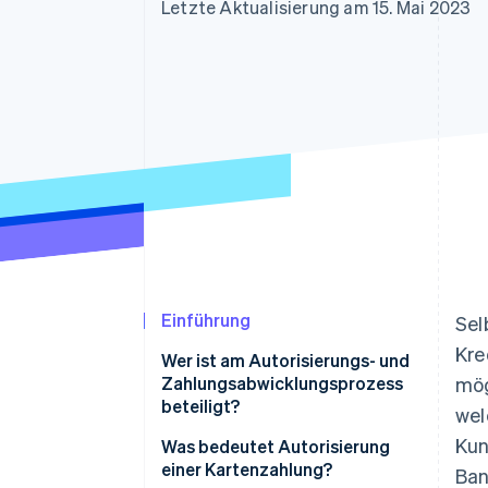
Optimierung der
Datensynchronisier
Letzte Aktualisierung am 15. Mai 2023
Autorisierungsraten
Link
Beschleunigter Bezahlvorgang
Financial Connections
Verbundene Finanzdaten
Einführung
Sel
Kre
Wer ist am Autorisierungs- und
Zahlungsabwicklungsprozess
mög
beteiligt?
wel
Kun
Was bedeutet Autorisierung
einer Kartenzahlung?
Ban