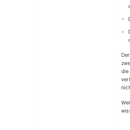
Der
zwe
die
ver
nic
Wei
wis