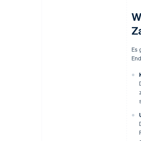
W
Z
Es 
End