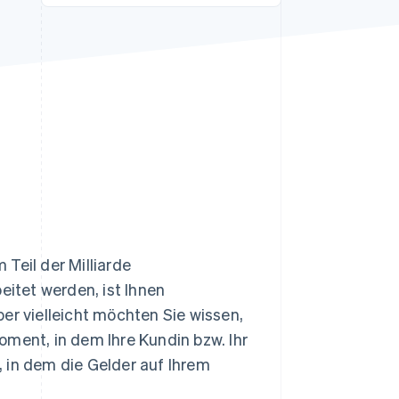
Stripe-Sessions 2026
Erfahren Sie, wie Stripe
Lösungen für die
Wirtschaftsinfrastruktur
für KI aufbaut.
Jetzt ansehen
Teil der Milliarde
eitet werden, ist Ihnen
er vielleicht möchten Sie wissen,
oment, in dem Ihre Kundin bzw. Ihr
 in dem die Gelder auf Ihrem