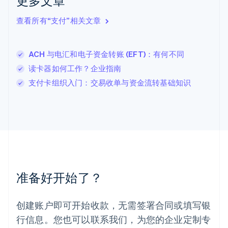
更多文章
English
立陶宛
查看所有“支付”相关文章
English
列支敦士登
Deutsch
English
卢森堡
ACH 与电汇和电子资金转账 (EFT)：有何不同
Français
Deutsch
English
读卡器如何工作？企业指南
罗马尼亚
支付卡组织入门：交易收单与资金流转基础知识
English
马尔他
English
马来西亚
English
简体中文
美国
English
Español
简体中文
墨西哥
Español
English
准备好开始了？
挪威
English
葡萄牙
创建账户即可开始收款，无需签署合同或填写银
Português
English
行信息。您也可以联系我们，为您的企业定制专
日本