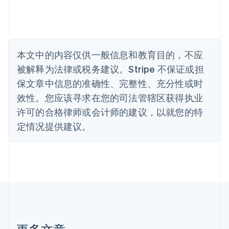
English
比利时
Nederlands
Français
Deutsch
English
波兰
English
丹麦
本文中的内容仅供一般信息和教育目的，不应
English
被解释为法律或税务建议。Stripe 不保证或担
德国
保文章中信息的准确性、完整性、充分性或时
Deutsch
English
法国
效性。您应该寻求在您的司法管辖区获得执业
Français
English
许可的合格律师或会计师的建议，以就您的特
芬兰
定情况提供建议。
English
Svenska
荷兰
Nederlands
English
加拿大
English
Français
捷克
English
克罗地亚
English
Italiano
拉脱维亚