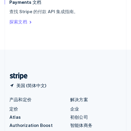
English
Payments 文档
意大利
查找 Stripe 的付款 API 集成指南。
Italiano
English
印度
探索文档
English
英国
English
直布罗陀
English
中国内地
简体中文
English
中国香港特别行政区
English
简体中文
美国 (简体中文)
产品和定价
解决方案
定价
企业
Atlas
初创公司
Authorization Boost
智能体商务