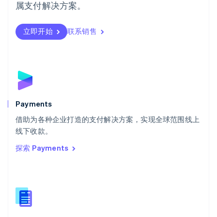
日本語
English
属支付解决方案。
瑞典
Svenska
English
瑞士
立即开始
联系销售
Deutsch
Français
Italiano
English
塞浦路斯
English
斯洛伐克
English
斯洛文尼亚
English
Italiano
Payments
泰国
ไทย
English
借助为各种企业打造的支付解决方案，实现全球范围线上
希腊
线下收款。
English
探索 Payments
西班牙
Español
English
新加坡
English
简体中文
新西兰
English
匈牙利