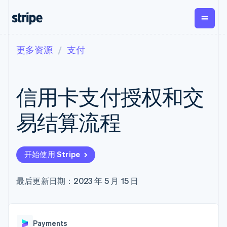
更多资源
支付
按企业阶段
文档
学习
支付
营收
资金管理
平台
易市
大型企业
Stripe 文档
博客
Payments
Billing
Treasury
初创企业
API 参考文档
客户案例
信用卡支付授权和交
在线支付
经常性收入
Con
库与 SDK
指南
企业财务
Managed
Metronome
Stripe Apps
Payments
按用量计费
Global
平台
易结算流程
备案商家解决
Payouts
Subscriptions
Capi
按应用场景
方案
平
支持
向第三方
订阅管理
Payment links
客户
指南
智能体商务
打款
Invoicing
Trea
加密货币
获取支持
无代码支付
一次性或定期
Capital
开始使用 Stripe
平
电子商务
接受线上付款
托管支持方案
企业融资
Checkout
账单
嵌入
嵌入式金融
实施预置结账流程
专业服务
预构建支付界
Crypto
Tax
融服
财务自动化
构建平台或交易市场
最后更新日期：2023 年 5 月 15 日
钱包、稳
面
销售税和增值
Iss
全球化企业
管理订阅
定币发行
Elements
税自动化
实体
应用内支付
提供按用量计费
灵活的 UI 组件
和发卡基
Crypto
Revenue
虚拟
交易市场
发行稳定币支持的支付卡
Onramp
支付方式
Recognition
础设施
公司
资金管理
通过智能体配置和管理服
可嵌入的
支持 125 种以
会计自动化
Payments
平台
务