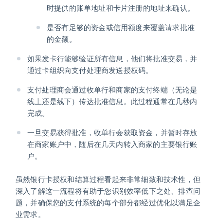
时提供的账单地址和卡片注册的地址来确认。
是否有足够的资金或信用额度来覆盖请求批准
的金额。
如果发卡行能够验证所有信息，他们将批准交易，并
通过卡组织向支付处理商发送授权码。
支付处理商会通过收单行和商家的支付终端（无论是
阿联酋
线上还是线下）传达批准信息。此过程通常在几秒内
English
爱尔兰
完成。
English
爱沙尼亚
一旦交易获得批准，收单行会获取资金，并暂时存放
English
在商家账户中，随后在几天内转入商家的主要银行账
奥地利
户。
Deutsch
English
澳大利亚
虽然银行卡授权和结算过程看起来非常细致和技术性，但
English
巴西
深入了解这一流程将有助于您识别效率低下之处、排查问
Português
English
题，并确保您的支付系统的每个部分都经过优化以满足企
保加利亚
业需求。