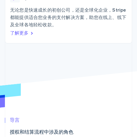
加密货币
上
Stripe Sigma
产品路线图
SaaS
自定义报告
购买
Terminal
Sessions 年度大会
无论您是快速成长的初创公司，还是全球化企业，Stripe
线下支付
Data Pipeline
招聘
都能提供适合您业务的支付解决方案，助您在线上、线下
数据同步
Authorization
资讯中心
Boost
资源
及全球各地轻松收款。
Stripe Press
支付成功率优
按行业
了解更多
化
应用集成
Link
AI 企业
代码示例
加速结账
创作者经济
开发者博客
联系
Financial
游戏
API 状态
Connections
酒店、旅游与休闲
联系销售
关联金融账户
保险
成为合作伙伴
数据
媒体与娱乐
非营利组织
专业服务
公共部门
零售
更多
Product roadmap
了解未来规划
生态系统
Radar
导言
欺诈防范
合作伙伴
Atlas
授权和结算流程中涉及的角色
Stripe App Marketplace
初创企业注册