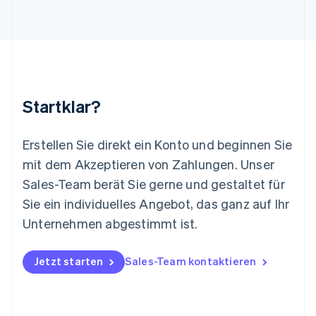
English
Luxemburg
Français
Deutsch
English
Malaysia
English
简体中文
Malta
English
Startklar?
Mexiko
Español
English
Neuseeland
Erstellen Sie direkt ein Konto und beginnen Sie
English
mit dem Akzeptieren von Zahlungen. Unser
Niederlande
Nederlands
English
Sales-Team berät Sie gerne und gestaltet für
Norwegen
Sie ein individuelles Angebot, das ganz auf Ihr
English
Österreich
Unternehmen abgestimmt ist.
Deutsch
English
Polen
Jetzt starten
Sales-Team kontaktieren
English
Portugal
Português
English
Rumänien