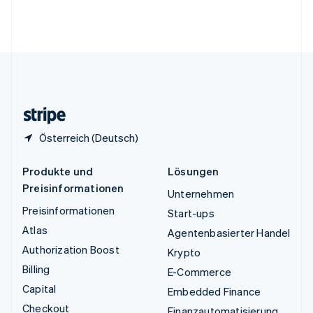
Vereinigte Arabische Emirate
English
Vereinigte Staaten
English
Español
简体中文
Vereinigtes Königreich
English
Zypern
English
Österreich (Deutsch)
Produkte und
Lösungen
Preisinformationen
Unternehmen
Preisinformationen
Start-ups
Atlas
Agentenbasierter Handel
Authorization Boost
Krypto
Billing
E-Commerce
Capital
Embedded Finance
Checkout
Finanzautomatisierung