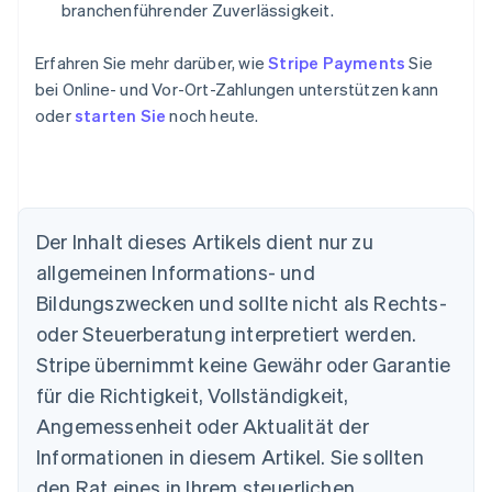
branchenführender Zuverlässigkeit.
Erfahren Sie mehr darüber, wie
Stripe Payments
Sie
Australien
bei Online- und Vor-Ort-Zahlungen unterstützen kann
English
oder
starten Sie
noch heute.
Belgien
Nederlands
Français
Deutsch
English
Brasilien
Português
English
Bulgarien
English
Der Inhalt dieses Artikels dient nur zu
Dänemark
allgemeinen Informations- und
English
Deutschland
Bildungszwecken und sollte nicht als Rechts-
Deutsch
English
oder Steuerberatung interpretiert werden.
Estland
Stripe übernimmt keine Gewähr oder Garantie
English
Festlandchina
für die Richtigkeit, Vollständigkeit,
简体中文
English
Angemessenheit oder Aktualität der
Finnland
Informationen in diesem Artikel. Sie sollten
English
Svenska
Frankreich
den Rat eines in Ihrem steuerlichen