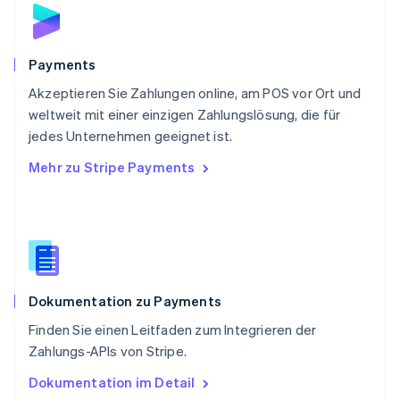
English
Schweden
Svenska
English
Schweiz
Payments
Deutsch
Français
Italiano
English
Akzeptieren Sie Zahlungen online, am POS vor Ort und
Singapur
English
简体中文
weltweit mit einer einzigen Zahlungslösung, die für
Slowakei
jedes Unternehmen geeignet ist.
English
Mehr zu Stripe Payments
Slowenien
English
Italiano
Sonderverwaltungsregion Hongkong,
China
English
简体中文
Spanien
Español
English
Dokumentation zu Payments
Thailand
ไทย
English
Finden Sie einen Leitfaden zum Integrieren der
Tschechische Republik
Zahlungs-APIs von Stripe.
English
Ungarn
Dokumentation im Detail
English