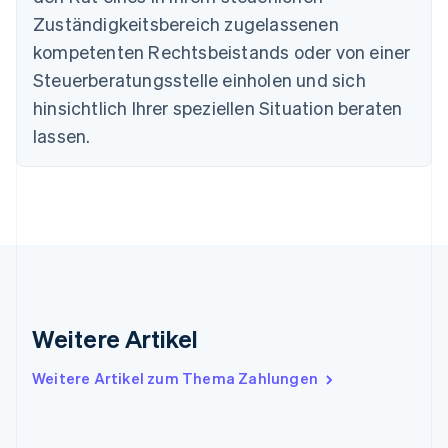
Français
English
Zuständigkeitsbereich zugelassenen
Gibraltar
English
kompetenten Rechtsbeistands oder von einer
Griechenland
Steuerberatungsstelle einholen und sich
English
hinsichtlich Ihrer speziellen Situation beraten
Indien
lassen.
English
Irland
English
Italien
Italiano
English
Japan
日本語
English
Kanada
English
Français
Kroatien
Weitere Artikel
English
Italiano
Lettland
English
Weitere Artikel zum Thema Zahlungen
Liechtenstein
Deutsch
English
Litauen