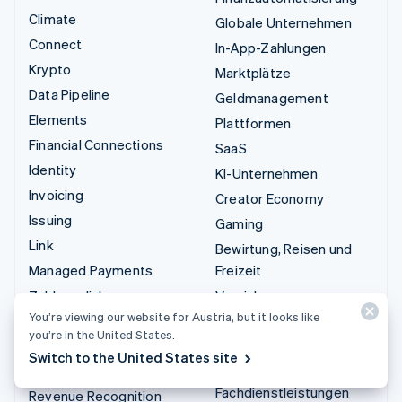
Climate
Globale Unternehmen
Connect
In-App-Zahlungen
Krypto
Marktplätze
Data Pipeline
Geldmanagement
Elements
Plattformen
Financial Connections
SaaS
Identity
KI-Unternehmen
Invoicing
Creator Economy
Issuing
Gaming
Link
Bewirtung, Reisen und
Managed Payments
Freizeit
Zahlungslinks
Versicherungen
You’re viewing our website for Austria, but it looks like
Payments
Medien und Unterhaltung
you’re in the United States.
Payouts
Gemeinnützige
Switch to the United States site
Organisationen
Radar
Fachdienstleistungen
Revenue Recognition