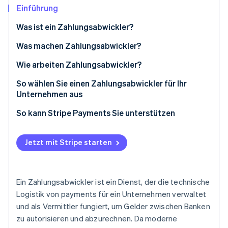
Betrugsprävention
Ecosystem
Einführung
Atlas
Was ist ein Zahlungsabwickler?
Start-up-Gründung
Partner
Stripe App-Marktplatz
Climate
Was machen Zahlungsabwickler?
CO₂-Entnahme
Wie arbeiten Zahlungsabwickler?
Identity
Online-Identitätsprüfung
So wählen Sie einen Zahlungsabwickler für Ihr
Unternehmen aus
So kann Stripe Payments Sie unterstützen
Stripe-Sessions 2026
Jetzt mit Stripe starten
Erfahren Sie, wie Stripe Lösungen für die Wirts
Jetzt ansehen
Ein Zahlungsabwickler ist ein Dienst, der die technische
Logistik von payments für ein Unternehmen verwaltet
und als Vermittler fungiert, um Gelder zwischen Banken
zu autorisieren und abzurechnen. Da moderne