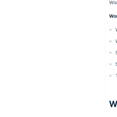
Wis
Wor
W