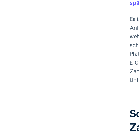
spä
Es 
Anf
wet
sch
Pla
E‑C
Zah
Un
S
Z