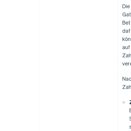
Die
Gat
Bet
daf
kön
auf
Zah
ver
Nac
Zah