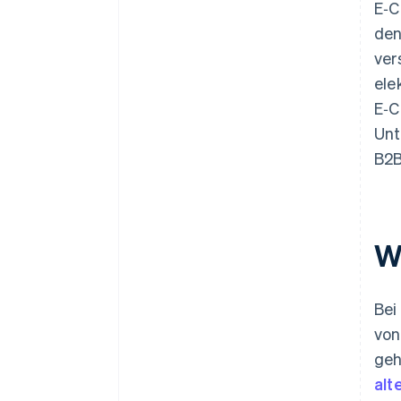
E‑C
den
ver
ele
E‑C
Unt
B2B
W
Bei
von
geh
alt