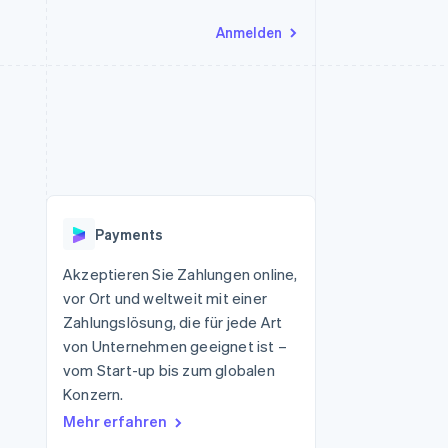
Anmelden
Ressourcen
Ecosystem
Kontakt
nd Marktplätze
Mehr
App-Integrationen
Partner
Sales-Team kontaktieren
Product roadmap
Code-Beispiele
Stripe App-Marktplatz
Partner werden
Ausblick
 Plattformen
Entwickler-Blog
 platforms
eit
API-Status
Radar
Betrugsprävention
eistungen
Payments
Atlas
onen
virtuelle Karten
Start-up-Gründung
Akzeptieren Sie Zahlungen online,
vor Ort und weltweit mit einer
Climate
CO₂-Entnahme
Zahlungslösung, die für jede Art
von Unternehmen geeignet ist –
Identity
Online-Identitätsprüfung
vom Start-up bis zum globalen
Konzern.
Mehr erfahren