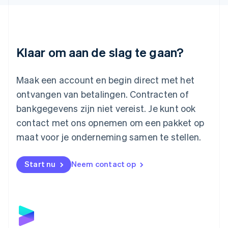
Liechtenstein
Deutsch
English
Litouwen
English
Luxemburg
Klaar om aan de slag te gaan?
Français
Deutsch
English
Maleisië
English
简体中文
Maak een account en begin direct met het
Malta
ontvangen van betalingen. Contracten of
English
Mexico
bankgegevens zijn niet vereist. Je kunt ook
Español
English
contact met ons opnemen om een pakket op
Nederland
maat voor je onderneming samen te stellen.
Nederlands
English
Nieuw-Zeeland
English
Start nu
Neem contact op
Noorwegen
English
Oostenrijk
Deutsch
English
Polen
English