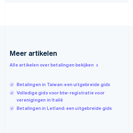
Frankrijk
Français
English
Gibraltar
English
Griekenland
English
Hongarije
English
Hongkong SAR, China
Meer artikelen
English
简体中文
Ierland
Alle artikelen over betalingen bekijken
English
India
English
Betalingen in Taiwan: een uitgebreide gids
Italië
Italiano
English
Volledige gids voor btw-registratie voor
Japan
verenigingen in Italië
日本語
English
Betalingen in Letland: een uitgebreide gids
Kroatië
English
Italiano
Letland
English