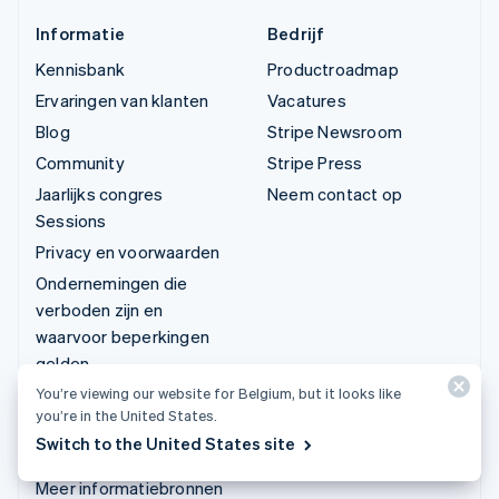
Informatie
Bedrijf
Kennisbank
Productroadmap
Ervaringen van klanten
Vacatures
Blog
Stripe Newsroom
Community
Stripe Press
Jaarlijks congres
Neem contact op
Sessions
Privacy en voorwaarden
Ondernemingen die
verboden zijn en
waarvoor beperkingen
gelden
Licenties
You’re viewing our website for Belgium, but it looks like
you’re in the United States.
Siteoverzicht
Switch to the United States site
Cookie-instellingen
Meer informatiebronnen