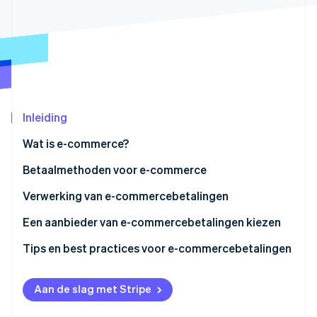
Oprichting van een start-up
Climate
Ecosysteem
CO₂-verwijdering
Partners
Identity
Stripe App Marketplace
Online identiteitsverificatie
Inleiding
Wat is e-commerce?
Stripe Sessions 2026
Betaalmethoden voor e-commerce
Ontdek hoe Stripe de economische infrastructuu
Nu bekijken
Verwerking van e-commercebetalingen
Verwerking van e-commercebetalingen: stap voor
Een aanbieder van e-commercebetalingen kiezen
stap
Tips en best practices voor e-commercebetalingen
Aan de slag met Stripe