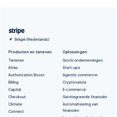
Verenigde Staten
English
Español
简体中文
Zweden
Svenska
English
Zwitserland
Deutsch
Français
Italiano
English
België (Nederlands)
Producten en tarieven
Oplossingen
Tarieven
Grote ondernemingen
Atlas
Start-ups
Authorization Boost
Agentic commerce
Billing
Cryptovaluta
Capital
E-commerce
Checkout
Geïntegreerde financiën
Climate
Automatisering van
financiën
Connect