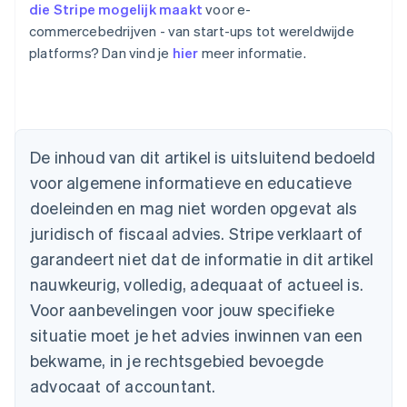
die Stripe mogelijk maakt
voor e-
commercebedrijven - van start-ups tot wereldwijde
Australië
platforms? Dan vind je
hier
meer informatie.
English
België
Nederlands
Français
Deutsch
English
Brazilië
Português
English
Bulgarije
De inhoud van dit artikel is uitsluitend bedoeld
English
voor algemene informatieve en educatieve
Canada
doeleinden en mag niet worden opgevat als
English
Français
Cyprus
juridisch of fiscaal advies. Stripe verklaart of
English
garandeert niet dat de informatie in dit artikel
Denemarken
nauwkeurig, volledig, adequaat of actueel is.
English
Duitsland
Voor aanbevelingen voor jouw specifieke
Deutsch
English
situatie moet je het advies inwinnen van een
Estland
English
bekwame, in je rechtsgebied bevoegde
Finland
advocaat of accountant.
English
Svenska