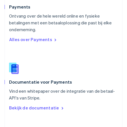
Portugal
Português
English
Payments
Roemenië
Ontvang over de hele wereld online en fysieke
English
betalingen met een betaaloplossing die past bij elke
Singapore
English
简体中文
onderneming.
Slovenië
Alles over Payments
English
Italiano
Slowakije
English
Spanje
Español
English
Thailand
ไทย
English
Documentatie voor Payments
Tsjechië
English
Vind een whitepaper over de integratie van de betaal-
Vasteland van China
API's van Stripe.
简体中文
English
Verenigd Koninkrijk
Bekijk de documentatie
English
Verenigde Arabische Emiraten
English