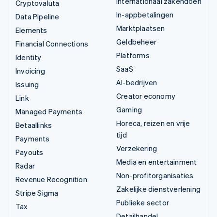
Internationaal zakendoen
Cryptovaluta
In-appbetalingen
Data Pipeline
Marktplaatsen
Elements
Geldbeheer
Financial Connections
Platforms
Identity
SaaS
Invoicing
AI-bedrijven
Issuing
Creator economy
Link
Gaming
Managed Payments
Horeca, reizen en vrije
Betaallinks
tijd
Payments
Verzekering
Payouts
Media en entertainment
Radar
Non-profitorganisaties
Revenue Recognition
Zakelijke dienstverlening
Stripe Sigma
Publieke sector
Tax
Detailhandel