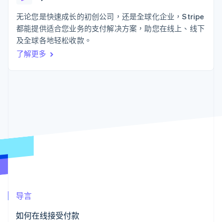
125+
Stripe Sigma
产品路线图
SaaS
自定义报告
Authorization
Sessions 年度大会
无论您是快速成长的初创公司，还是全球化企业，Stripe
Boost
Data Pipeline
招聘
都能提供适合您业务的支付解决方案，助您在线上、线下
支付成功率优
数据同步
资源
新闻编辑室
化
及全球各地轻松收款。
Stripe Press
Link
按行业
应用程序集成
了解更多
加速结账
代码示例
AI 企业
开发者博客
创作者经济
API 状态
联系
游戏
酒店、旅游与休闲
联系销售
更多
保险
成为合作伙伴
Product roadmap
媒体与娱乐
了解未来规划
非营利组织
专业服务
Radar
公共部门
欺诈防范
零售
Atlas
初创企业注册
Climate
生态系统
碳移除
导言
合作伙伴
Stripe App Marketplace
如何在线接受付款