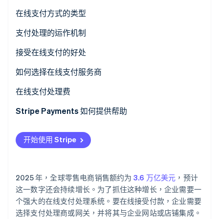
选择支付处理商
在线支付方式的类型
Stripe Sessions 2026
设置商家账户
支付处理的运作机制
了解 Stripe 如何为 AI 构建经济基础设施。
立即观看
集成支付网关
接受在线支付的好处
测试和上线
如何选择在线支付服务商
优化和监控
在线支付处理费
Stripe Payments 如何提供帮助
开始使用 Stripe
2025 年，全球零售电商销售额约为
3.6 万亿美元
，预计
这一数字还会持续增长。为了抓住这种增长，企业需要一
个强大的在线支付处理系统。要在线接受付款，企业需要
选择支付处理商或网关，并将其与企业网站或店铺集成。