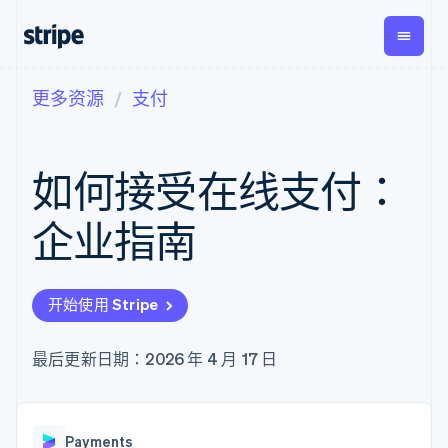
更多资源
支付
按企业阶段
文档
学习
支付
营收
资金管
平台
理
易市
大型企业
Stripe 文档
博客
Payments
Billing
初创企业
API 参考文档
客户案例
如何接受在线支付：
在线支付
经常性收入
Global
Conn
库与 SDK
指南
Managed
Metronome
Payouts
Stripe Apps
Payments
按用量计费
平台
企业指南
备案商家解决
Subscriptions
向第三
按应用场景
方案
方打款
支持
订阅管理
Payment links
Crypto
指南
智能体商务
Invoicing
钱包、
加密货币
获取支持
无代码支付
一次性或定期
开始使用 Stripe
稳定币
电子商务
接受线上付款
管理支持方案
Checkout
账单
发行和
嵌入式金融
实施预建结账流程
专业服务
预构建支付界
Tax
发卡基
财务自动化
构建平台或交易市场
最后更新日期：2026 年 4 月 17 日
面
销售税和增值
础设施
全球化企业
管理订阅
Elements
税自动化
应用内支付
提供按用量计费
灵活的 UI 组件
Revenue
交易市场
发行稳定币支持的支付卡
支付方式
Recognition
公司
资金管理
使用代理预配和管理服务
Access to
会计自动化
Payments
平台