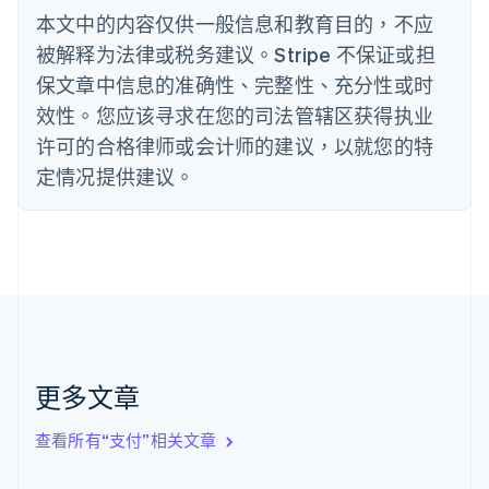
丹麦
本文中的内容仅供一般信息和教育目的，不应
English
被解释为法律或税务建议。Stripe 不保证或担
德国
保文章中信息的准确性、完整性、充分性或时
Deutsch
English
法国
效性。您应该寻求在您的司法管辖区获得执业
Français
English
许可的合格律师或会计师的建议，以就您的特
芬兰
定情况提供建议。
English
Svenska
荷兰
Nederlands
English
加拿大
English
Français
捷克
English
克罗地亚
English
Italiano
拉脱维亚
更多文章
English
立陶宛
查看所有“支付”相关文章
English
列支敦士登
Deutsch
English