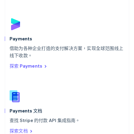
塞浦路斯
English
斯洛伐克
English
斯洛文尼亚
English
Italiano
Payments
泰国
ไทย
English
借助为各种企业打造的支付解决方案，实现全球范围线上
希腊
线下收款。
English
探索 Payments
西班牙
Español
English
新加坡
English
简体中文
新西兰
English
匈牙利
English
Payments 文档
意大利
查找 Stripe 的付款 API 集成指南。
Italiano
English
印度
探索文档
English