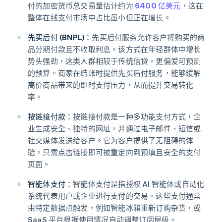
付的加密货币总交易量估计约为
6400 亿美元
，这在
整体在线支付市场中占比虽小但正在增长。
先买后付 (BNPL)：
先买后付服务允许客户将购买的商
品分期付款且不收取利息。该方式在年轻群体中增长
势头强劲，这类人群相较于传统信贷，更偏爱可预测
的预算。商家在结账时提供先买后付服务，能够缓解
高价商品带来的即时支付压力，从而提升交易转化
率。
按链接付款：
按链接付款是一种多功能支付方式，企
业生成安全、独特的网址，并通过电子邮件、短信或
社交媒体发送给客户。它为客户提供了无阻碍的体
验，只需点击链接即可被重定向到预填且安全的支付
页面。
智能体支付：
智能体支付是指授权 AI 智能体或自动化
系统代表用户或企业进行支付的交易。这些支付通常
由特定数据点触发，例如智能冰箱重新订购杂货，或
SaaS 平台根据使用情况自动调整订阅层级。