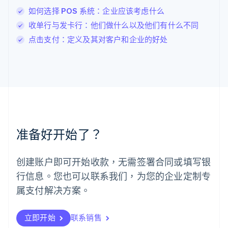
卢森堡
如何选择 POS 系统：企业应该考虑什么
Français
Deutsch
English
收单行与发卡行：他们做什么以及他们有什么不同
罗马尼亚
点击支付：定义及其对客户和企业的好处
English
马尔他
English
马来西亚
English
简体中文
美国
English
Español
简体中文
墨西哥
Español
English
准备好开始了？
挪威
English
葡萄牙
创建账户即可开始收款，无需签署合同或填写银
Português
English
行信息。您也可以联系我们，为您的企业定制专
日本
日本語
English
属支付解决方案。
瑞典
Svenska
English
瑞士
立即开始
联系销售
Deutsch
Français
Italiano
English