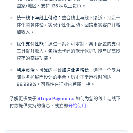
国家/地区、支持 135 种以上货币。
统一线下与线上付款：
整合线上与线下渠道，打造一
体化商务体验，实现个性化互动、回馈忠实客户并增
阿联酋
加收入。
English
爱尔兰
优化支付性能：
通过一系列可定制、易于配置的支付
English
工具提升收入，包括无代码的欺诈保护功能与提高授
爱沙尼亚
权率的高级功能。
English
奥地利
利用灵活、可靠的平台加速业务增长：
选择一个专为
Deutsch
English
随业务扩展而设计的平台，历史正常运行时间达
澳大利亚
99.999%，可靠性在行业内首屈一指。
English
巴西
Português
English
了解更多关于
Stripe Payments
如何为您的线上与线下
保加利亚
付款提供支持的信息，或立即
开始使用
。
English
比利时
Nederlands
Français
Deutsch
English
波兰
English