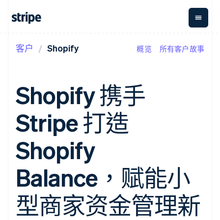
客户
Shopify
概览
所有客户故事
按企业阶段
文档
学习
支付
营收
资金管
平台
理
易市
大型企业
Stripe 文档
博客
Payments
Billing
初创企业
API 参考文档
客户案例
Shopify 携手
在线支付
经常性收入
Global
Conn
库与 SDK
指南
Managed
Metronome
Payouts
Stripe Apps
Payments
按用量计费
平台
Stripe 打造
备案商家解决
Subscriptions
向第三
按应用场景
方案
方打款
支持
订阅管理
Payment links
Crypto
指南
智能体商务
Shopify
Invoicing
钱包、
加密货币
获取支持
无代码支付
一次性或定期
稳定币
电子商务
接受线上付款
托管支持方案
Checkout
账单
发行和
嵌入式金融
实施预置结账流程
专业服务
Balance，赋能小
预构建支付界
Tax
发卡基
财务自动化
构建平台或交易市场
面
销售税和增值
础设施
全球化企业
管理订阅
Elements
税自动化
应用内支付
提供按用量计费
型商家资金管理新
灵活的 UI 组件
Revenue
交易市场
发行稳定币支持的支付卡
Payment
Recognition
公司
资金管理
通过智能体配置和管理服
methods
会计自动化
平台
务