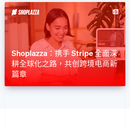
拉脱维亚
English
立陶宛
English
列支敦士登
Deutsch
English
卢森堡
Français
Deutsch
English
罗马尼亚
Shoplazza：携手 Stripe 全面深
English
耕全球化之路，共创跨境电商新
马尔他
English
篇章
马来西亚
English
简体中文
美国
English
Español
简体中文
墨西哥
Español
English
挪威
English
葡萄牙
Português
English