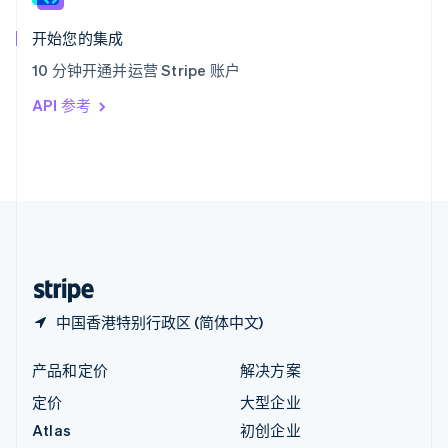
匈牙利
English
开始您的集成
意大利
10 分钟开通并运营 Stripe 账户
Italiano
English
印度
API 参考
English
英国
English
直布罗陀
English
中国内地
简体中文
English
中国香港特别行政区
English
简体中文
中国香港特别行政区 (简体中文)
产品和定价
解决方案
定价
大型企业
Atlas
初创企业