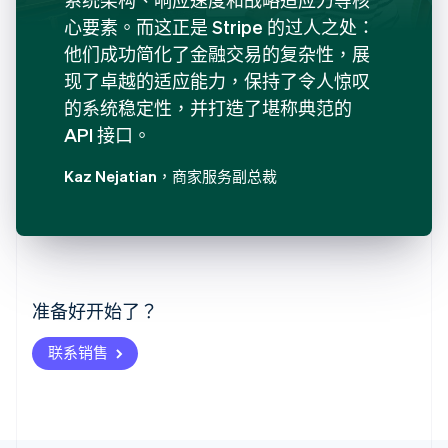
心要素。而这正是 Stripe 的过人之处：
他们成功简化了金融交易的复杂性，展
现了卓越的适应能力，保持了令人惊叹
的系统稳定性，并打造了堪称典范的
API 接口。
Kaz Nejatian
，商家服务副总裁
阿联酋
English
爱尔兰
English
爱沙尼亚
准备好开始了？
English
奥地利
联系销售
Deutsch
English
澳大利亚
English
巴西
Português
English