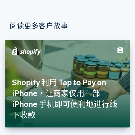
保加利亚
English
比利时
Nederlands
Français
Deutsch
English
阅读更多客户故事
波兰
English
丹麦
English
德国
Deutsch
English
法国
Français
English
芬兰
Shopify 利用 Tap to Pay on
English
Svenska
iPhone，让商家仅用一部
荷兰
Nederlands
English
iPhone 手机即可便利地进行线
加拿大
English
Français
下收款
捷克
English
克罗地亚
English
Italiano