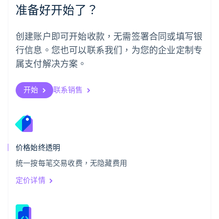
准备好开始了？
日本
日本語
English
瑞典
创建账户即可开始收款，无需签署合同或填写银
Svenska
English
瑞士
行信息。您也可以联系我们，为您的企业定制专
Deutsch
Français
Italiano
English
属支付解决方案。
塞浦路斯
English
斯洛伐克
开始
联系销售
English
斯洛文尼亚
English
Italiano
泰国
ไทย
English
希腊
价格始终透明
English
统一按每笔交易收费，无隐藏费用
西班牙
Español
English
定价详情
新加坡
English
简体中文
新西兰
English