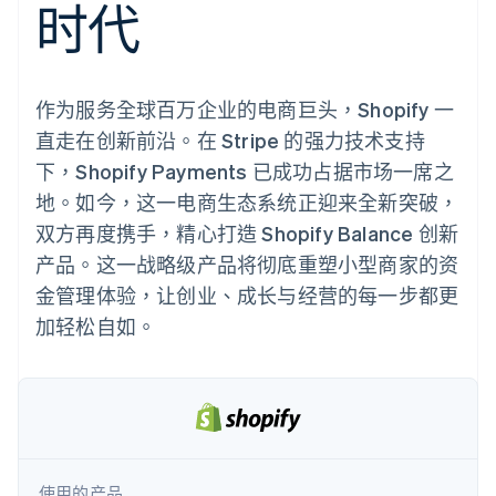
接入 125+ 种支
时代
Stripe Sigma
产品路线图
SaaS
付方式
自定义报告
Sessions 年度大会
Authorization
Data Pipeline
招聘
Boost
数据同步
资讯中心
支付成功率优
资源
Stripe Press
化
作为服务全球百万企业的电商巨头，Shopify 一
按行业
Link
应用集成
直走在创新前沿。在 Stripe 的强力技术支持
加速结账
AI 企业
代码示例
下，Shopify Payments 已成功占据市场一席之
创作者经济
开发者博客
联系
游戏
API 状态
地。如今，这一电商生态系统正迎来全新突破，
酒店、旅游与休闲
联系销售
双方再度携手，精心打造 Shopify Balance 创新
保险
成为合作伙伴
更多
媒体与娱乐
产品。这一战略级产品将彻底重塑小型商家的资
Product roadmap
非营利组织
了解未来规划
专业服务
金管理体验，让创业、成长与经营的每一步都更
公共部门
Radar
加轻松自如。
零售
欺诈防范
Atlas
初创企业注册
生态系统
Climate
碳移除
合作伙伴
Stripe App Marketplace
使用的产品