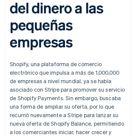
del dinero a las
Authorization
Recognition
Empresa
Gestión del dinero
Gestionar
Boost
Automatización
Plataformas
suscripciones
Optimizaciones
contable
Hoja de ruta del
SaaS
Ofrecer cobro por
pequeñas
de aceptación
Stripe Sigma
producto
consumo
Link
Informes
Conferencia anual
Emitir tarjetas
Proceso de
personalizados
Sessions
respaldadas por
empresas
compra
Data Pipeline
Empleos
monedas estables
Por sector
acelerado
Sincronización
Sala de prensa
Aprovisiona y gestiona
de datos
Stripe Press
servicios con agentes
Empresas de IA
Economía de los
Shopify, una plataforma de comercio
creadores
Juegos
Contacto
electrónico que impulsa a más de 1,000,000
Más
Recursos
Hostelería, viajes y ocio
Product roadmap
de empresas a nivel mundial, ya se había
Contacta con ventas
Ver lo que viene
Seguros
Integraciones de
Conviértete en socio
asociado con Stripe para promover su servicio
Medios de
aplicaciones
Radar
comunicación y
Ejemplos de código
de Shopify Payments. Sin embargo, buscaba
Prevención de fraude
entretenimiento
Blog de
una forma de ampliar su oferta, por lo que
Organizaciones sin
desarrolladores
Atlas
fines de lucro
Estado de la API
Constitución de una startup
recurrió nuevamente a Stripe para lanzar su
Servicios
nueva oferta de Shopify Balance, permitiendo
Climate
profesionales
Eliminación de dióxido de carbono
Sector público
a los comerciantes iniciar, hacer crecer y
Minorista