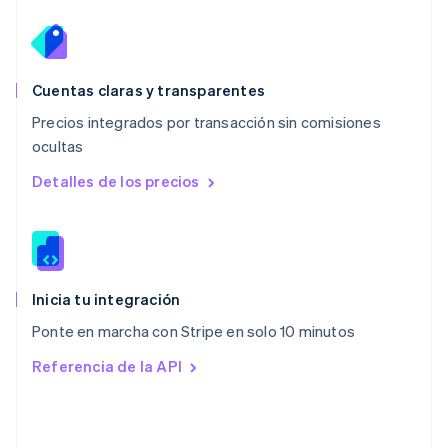
Español
English
Noruega
English
Nueva Zelandia
English
Cuentas claras y transparentes
Países Bajos
Precios integrados por transacción sin comisiones
Nederlands
English
ocultas
Polonia
English
Detalles de los precios
Portugal
Português
English
RAE de Hong Kong, China
English
简体中文
Reino Unido
English
Inicia tu integración
República Checa
Ponte en marcha con Stripe en solo 10 minutos
English
Rumania
Referencia de la API
English
Singapur
English
简体中文
Suecia