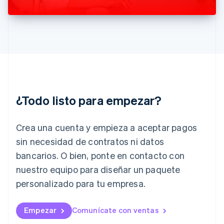
English
India
English
Irlanda
English
Italia
Italiano
English
Japón
日本語
English
¿Todo listo para empezar?
Letonia
English
Liechtenstein
Crea una cuenta y empieza a aceptar pagos
Deutsch
English
Lituania
sin necesidad de contratos ni datos
English
bancarios. O bien, ponte en contacto con
Luxemburgo
nuestro equipo para diseñar un paquete
Français
Deutsch
English
Malasia
personalizado para tu empresa.
English
简体中文
Malta
English
Empezar
Comunícate con ventas
México