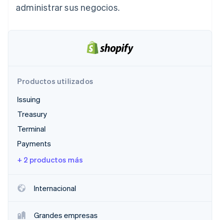
administrar sus negocios.
Ecosistema
Sesiones de Stripe 2026
Socios
Descubre cómo Stripe construye la infraestructura económi
Stripe App Marketplace
Mirar ahora
Productos utilizados
Issuing
Treasury
Terminal
Payments
+ 2 productos más
Internacional
Grandes empresas