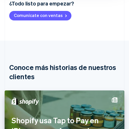
¿Todo listo para empezar?
Alemania
Comunícate con ventas
Deutsch
English
Australia
English
Austria
Deutsch
English
Bélgica
Nederlands
Français
Deutsch
English
Brasil
Português
English
Conoce más historias de nuestros
Bulgaria
English
clientes
Canadá
English
Français
China continental
简体中文
English
Chipre
English
Croacia
Shopify usa Tap to Pay en
English
Italiano
Dinamarca