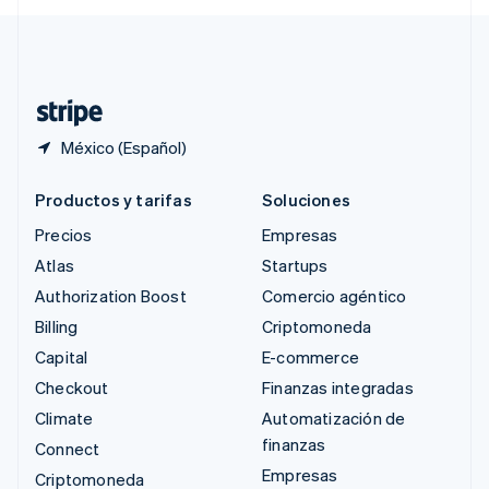
Svenska
English
Suiza
Deutsch
Français
Italiano
English
Tailandia
ไทย
English
México (Español)
Productos y tarifas
Soluciones
Precios
Empresas
Atlas
Startups
Authorization Boost
Comercio agéntico
Billing
Criptomoneda
Capital
E-commerce
Checkout
Finanzas integradas
Climate
Automatización de
finanzas
Connect
Empresas
Criptomoneda