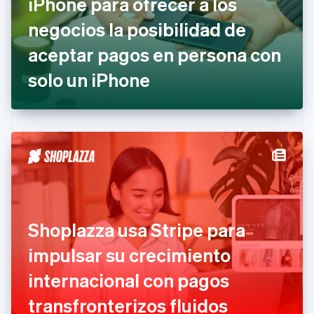
iPhone para ofrecer a los
English
Emiratos Árabes Unidos
negocios la posibilidad de
English
aceptar pagos en persona con
Eslovaquia
English
solo un iPhone
Eslovenia
English
Italiano
España
Español
English
Estados Unidos
English
Español
简体中文
Estonia
English
Finlandia
English
Svenska
Francia
Shoplazza usa Stripe para
Français
English
Gibraltar
impulsar su crecimiento
English
internacional con pagos
Grecia
English
transfronterizos fluidos
Hungría