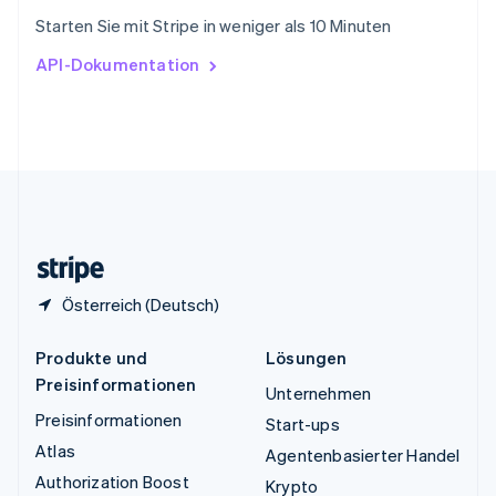
Tschechische Republik
Starten Sie mit Stripe in weniger als 10 Minuten
English
Ungarn
API-Dokumentation
English
Vereinigte Arabische Emirate
English
Vereinigte Staaten
English
Español
简体中文
Vereinigtes Königreich
English
Zypern
English
Österreich (Deutsch)
Produkte und
Lösungen
Preisinformationen
Unternehmen
Preisinformationen
Start-ups
Atlas
Agentenbasierter Handel
Authorization Boost
Krypto