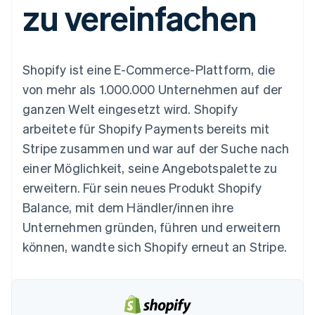
zu vereinfachen
Data Pipeline
Geldmanagement
Marktplatz auf
Zugriff auf mehr als
Datensynchronisierung
Produkt-Roadmap
Plattformen
Grundlagen der
125
Stripe Sessions
SaaS
Abonnementverwaltung
Terminal
Karriere
Zahlungen vor Ort
Newsroom
So setzen Sie
Shopify ist eine E-Commerce-Plattform, die
Authorization
Stripe Press
nutzungsbasierte
Boost
Abrechnung um
von mehr als 1.000.000 Unternehmen auf der
Nach Branche
Optimierung der
Stablecoin-gestützte
ganzen Welt eingesetzt wird. Shopify
Autorisierungsraten
Karten ausgeben: So
Link
KI-Unternehmen
Kontakt
geht´s
arbeitete für Shopify Payments bereits mit
Beschleunigter
Creator Economy
Bereitstellung und
Stripe zusammen und war auf der Suche nach
Bezahlvorgang
Gaming
Verwaltung von
Sales-Team
Financial
Bewirtung, Reisen und
Diensten mit Agenten
kontaktieren
einer Möglichkeit, seine Angebotspalette zu
Connections
Freizeit
Partner werden
Verbundene
Versicherungen
erweitern. Für sein neues Produkt Shopify
Medien und
Finanzdaten
Balance, mit dem Händler/innen ihre
Unterhaltung
Ressourcen
Gemeinnützige
Unternehmen gründen, führen und erweitern
Organisationen
können, wandte sich Shopify erneut an Stripe.
Fachdienstleistungen
App-Integrationen
Mehr
Öffentlicher Sektor
Code-Beispiele
Product roadmap
Einzelhandel
Entwickler-Blog
Ausblick
API-Status
Radar