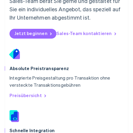
Sales-Team berät Sie gerne und gestaltet für
English
Portugal
Sie ein individuelles Angebot, das speziell auf
Português
English
Ihr Unternehmen abgestimmt ist.
Rumänien
English
Schweden
Jetzt beginnen
Sales-Team kontaktieren
Svenska
English
Schweiz
Deutsch
Français
Italiano
English
Singapur
English
简体中文
Slowakei
Absolute Preistransparenz
English
Integrierte Preisgestaltung pro Transaktion ohne
Slowenien
versteckte Transaktionsgebühren
English
Italiano
Sonderverwaltungsregion Hongkong,
Preisübersicht
China
English
简体中文
Spanien
Español
English
Thailand
ไทย
English
Schnelle Integration