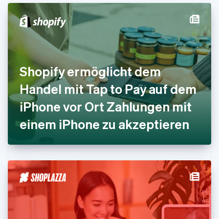
简体中文
English
Finnland
English
Svenska
Frankreich
Français
English
Gibraltar
English
Shopify ermöglicht dem
Griechenland
English
Handel mit Tap to Pay auf dem
Indien
iPhone vor Ort Zahlungen mit
English
Irland
einem iPhone zu akzeptieren
English
Italien
Italiano
English
Japan
日本語
English
Kanada
English
Français
Kroatien
English
Italiano
Lettland