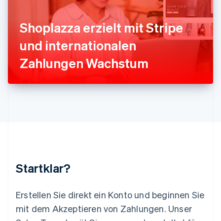
English
Liechtenstein
Deutsch
English
Shoplazza erzielt mit Stripe
Litauen
und internationalen
English
Luxemburg
Zahlungen Wachstum
Français
Deutsch
English
Malaysia
English
简体中文
Malta
English
Mexiko
Español
English
Neuseeland
English
Niederlande
Nederlands
English
Startklar?
Norwegen
English
Österreich
Erstellen Sie direkt ein Konto und beginnen Sie
Deutsch
English
mit dem Akzeptieren von Zahlungen. Unser
Polen