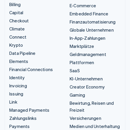
Billing
E-Commerce
Capital
Embedded Finance
Checkout
Finanzautomatisierung
Climate
Globale Unternehmen
Connect
In-App-Zahlungen
Krypto
Marktplätze
Data Pipeline
Geldmanagement
Elements
Plattformen
Financial Connections
SaaS
Identity
KI-Unternehmen
Invoicing
Creator Economy
Issuing
Gaming
Link
Bewirtung, Reisen und
Managed Payments
Freizeit
Zahlungslinks
Versicherungen
Payments
Medien und Unterhaltung