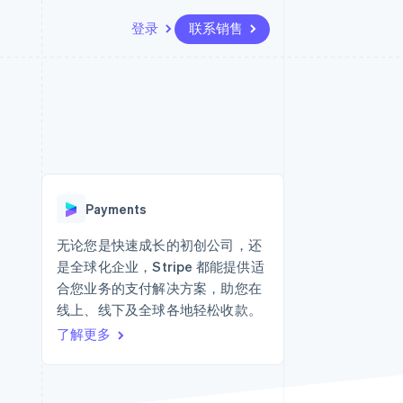
登录
联系销售
资源
生态系统
联系
场
更多
应用集成
合作伙伴
联系销售
Product roadmap
代码示例
Stripe App Marketplace
成为合作伙伴
了解未来规划
开发者博客
API 状态
Radar
欺诈防范
Payments
Atlas
初创企业注册
无论您是快速成长的初创公司，还
是全球化企业，Stripe 都能提供适
Climate
碳移除
合您业务的支付解决方案，助您在
线上、线下及全球各地轻松收款。
了解更多