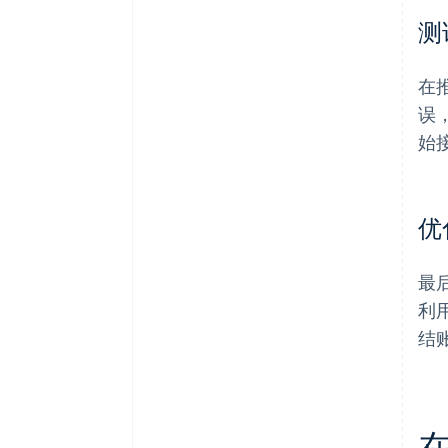
测
在
误
始
优
最
利
结