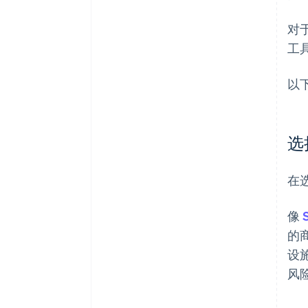
对
工
以
选
在
像
的
设
风