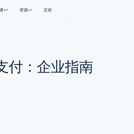
者
资源
定价
景
指南
按行业
公司
资金管理
平台和交易市
商务
持
接受线上付款
AI 企业
产品路线图
Global Payouts
Connect
币
持方案
实施预置结账流程
创作者经济
Sessions 年度大会
向第三方打款
平台支付
务
务
构建平台或交易市场
游戏
招聘
Crypto
支付：企业指南
金融
管理订阅
酒店、旅游与休闲
资讯中心
钱包、稳定币发行和发卡基础设
动化
提供按用量计费
保险
Stripe Press
施
企业
发行稳定币支持的支付卡
媒体与娱乐
支付
通过智能体配置和管理服务
非营利组织
场
专业服务
理
公共部门
零售
化
on