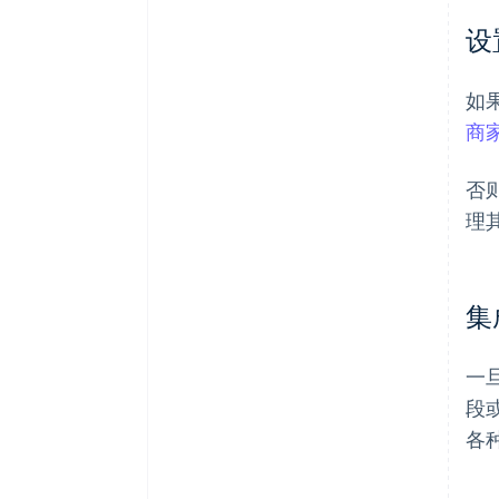
设
如
商
否
理
集
一
段
各