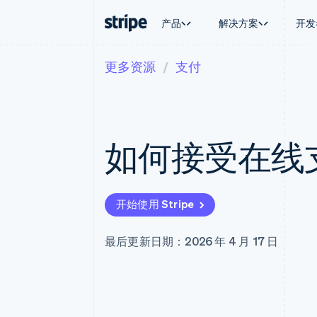
产品
解决方案
开发
更多资源
支付
按企业阶段
文档
学习
按应用场
支持
支付
营收
大型企业
Stripe 文档
博客
智能体
获取支
Payments
Billing
初创企业
API 参考文档
客户案例
加密货
托管支
在线支付
经常性收入
库与 SDK
指南
电子商
专业服
Payment links
Metronome
Stripe Apps
如何接受在线
嵌入式
无代码支付
按用量计费
财务自
Checkout
Subscriptions
全球化
预构建支付界面
订阅管理
应用内
Elements
Invoicing
交易市
灵活的 UI 组件
一次性或定期账单
开始使用 Stripe
资金管
Payment methods
Tax
平台
接入 125+ 种支付方式
销售税和增值税自动
SaaS
Terminal
Revenue Recogniti
最后更新日期：2026 年 4 月 17 日
线下支付
会计自动化
Authorization Boost
Stripe Sigma
支付成功率优化
自定义报告
Link
Data Pipeline
加速结账
数据同步