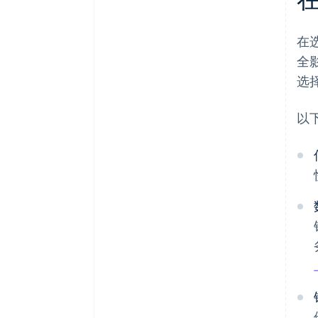
在
全
选
以