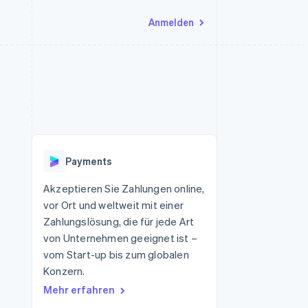
Anmelden
Ressourcen
Ecosystem
Kontakt
nd Marktplätze
Mehr
App-Integrationen
Partner
Sales-Team kontaktieren
Product roadmap
Code-Beispiele
Stripe App-Marktplatz
Partner werden
Ausblick
 Plattformen
Entwickler-Blog
eit
API-Status
Radar
Betrugsprävention
Payments
Atlas
onen
Start-up-Gründung
Akzeptieren Sie Zahlungen online,
vor Ort und weltweit mit einer
Climate
CO₂-Entnahme
Zahlungslösung, die für jede Art
von Unternehmen geeignet ist –
Identity
Online-Identitätsprüfung
vom Start-up bis zum globalen
Konzern.
Mehr erfahren