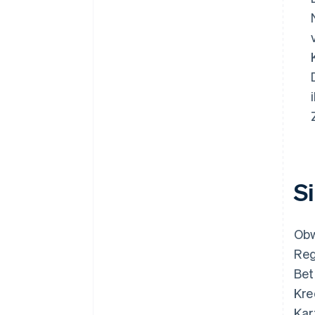
S
Obw
Reg
Bet
Kre
Kar