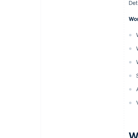
Det
Wor
W