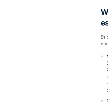
W
e
Es 
dur