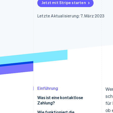
Optimierung der
Datensynchronisier
Jetzt mit Stripe starten
Autorisierungsraten
Link
Beschleunigter Bezahlvorgang
Letzte Aktualisierung: 7. März 2023
Financial Connections
Verbundene Finanzdaten
Einführung
Wen
sch
Was ist eine kontaktlose
Zahlung?
für
ob 
Wie funktioniert die