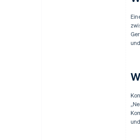
Ein
zwi
Ger
und
W
Kon
„Ne
Kom
und