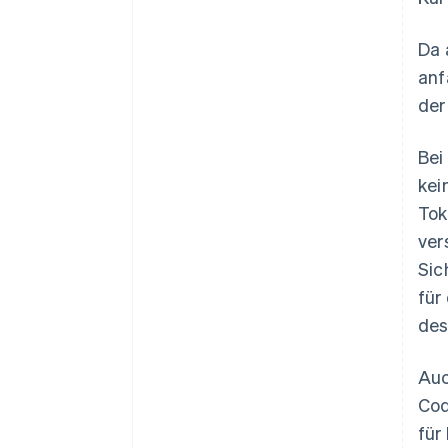
Da 
anf
der
Bei
kei
Tok
ver
Sic
für
des
Auc
Cod
für