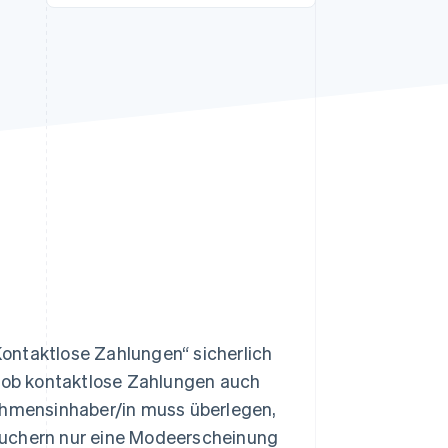
Stripe-Sessions 2026
Erfahren Sie, wie Stripe
Lösungen für die
Wirtschaftsinfrastruktur
für KI aufbaut.
Jetzt ansehen
ontaktlose Zahlungen“ sicherlich
, ob kontaktlose Zahlungen auch
nehmensinhaber/in muss überlegen,
auchern nur eine Modeerscheinung