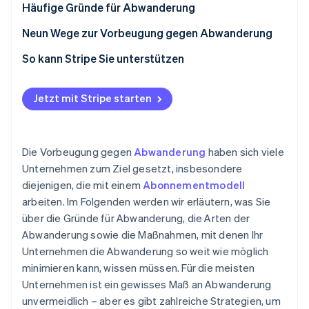
Häufige Gründe für Abwanderung
Neun Wege zur Vorbeugung gegen Abwanderung
Lernen Sie den Bedarf und die Erwartungen Ihrer
So kann Stripe Sie unterstützen
Kundschaft kennen
Verbessern Sie das Onboarding für Kundinnen und
Jetzt mit Stripe starten
Kunden
Bieten Sie herausragenden Kundenservice
Die Vorbeugung gegen
Abwanderung
haben sich viele
Bieten Sie personalisierte Erfahrungen
Unternehmen zum Ziel gesetzt, insbesondere
diejenigen, die mit einem
Abonnementmodell
Beobachten Sie das Kundenverhalten und
arbeiten. Im Folgenden werden wir erläutern, was Sie
Nutzungsmuster
über die Gründe für Abwanderung, die Arten der
Nutzen Sie sämtliche verfügbaren Daten
Abwanderung sowie die Maßnahmen, mit denen Ihr
Unternehmen die Abwanderung so weit wie möglich
Kommunizieren Sie regelmäßig mit Ihrer Kundschaft
minimieren kann, wissen müssen. Für die meisten
Gehen Sie Kundenprobleme sofort an
Unternehmen ist ein gewisses Maß an Abwanderung
unvermeidlich – aber es gibt zahlreiche Strategien, um
Gehen Sie strategisch – und transparent – mit