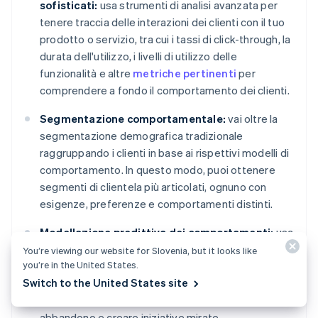
sofisticati:
usa strumenti di analisi avanzata per
tenere traccia delle interazioni dei clienti con il tuo
prodotto o servizio, tra cui i tassi di click-through, la
durata dell'utilizzo, i livelli di utilizzo delle
funzionalità e altre
metriche pertinenti
per
comprendere a fondo il comportamento dei clienti.
Segmentazione comportamentale:
vai oltre la
segmentazione demografica tradizionale
raggruppando i clienti in base ai rispettivi modelli di
comportamento. In questo modo, puoi ottenere
segmenti di clientela più articolati, ognuno con
esigenze, preferenze e comportamenti distinti.
Modellazione predittiva dei comportamenti:
usa
algoritmi di machine learning per analizzare i dati
You’re viewing our website for Slovenia, but it looks like
you’re in the United States.
cronologici e prevedere i comportamenti dei clienti.
Switch to the United States site
In questo modo, riuscirai più facilmente ad
anticipare le esigenze, identificare i possibili rischi di
abbandono e creare iniziative mirate.