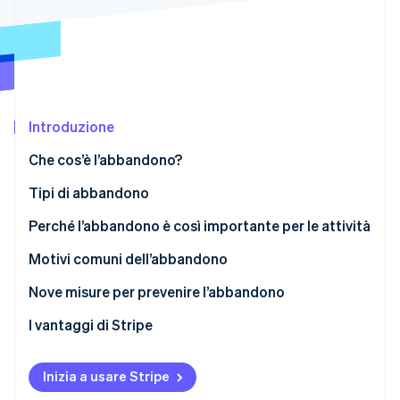
Scopri cosa ti aspetta
Radar
Ecosistema
Prevenzione delle frodi
Partner
Atlas
Stripe App Marketplace
Costituzione di start-up
Introduzione
Climate
Rimozione del carbonio
Che cos’è l’abbandono?
Identity
Verifica online dell'identità
Tipi di abbandono
Perché l’abbandono è così importante per le attività
Motivi comuni dell’abbandono
Stripe Sessions 2026
Nove misure per prevenire l’abbandono
Scopri come Stripe sta costruendo l'infrastruttura economi
Guarda ora
Identificare le esigenze e le aspettative dei clienti
I vantaggi di Stripe
Migliorare il processo di attivazione per i clienti
Inizia a usare Stripe
Offrire un’assistenza clienti eccellente