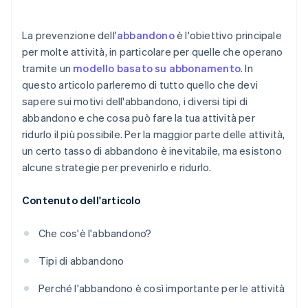
Offrire esperienze personalizzate
La prevenzione dell'
abbandono
è l'obiettivo principale
Monitorare i modelli di comportamento e di utilizzo
per molte attività, in particolare per quelle che operano
dei clienti
tramite un
modello basato su abbonamento
. In
Usare tutti i dati disponibili
questo articolo parleremo di tutto quello che devi
sapere sui motivi dell'abbandono, i diversi tipi di
Comunicare regolarmente con i clienti
abbandono e che cosa può fare la tua attività per
Affrontare immediatamente i problemi dei clienti
ridurlo il più possibile. Per la maggior parte delle attività,
un certo tasso di abbandono è inevitabile, ma esistono
Adottare un approccio strategico e trasparente sui
alcune strategie per prevenirlo e ridurlo.
prezzi
Contenuto dell'articolo
Che cos'è l'abbandono?
Tipi di abbandono
Perché l'abbandono è così importante per le attività