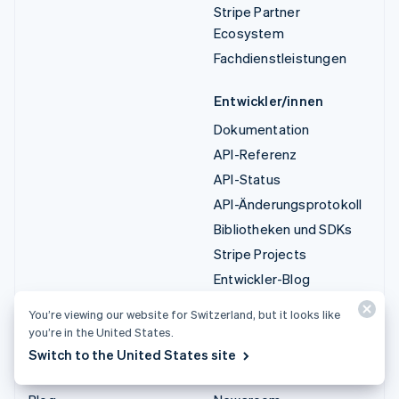
Stripe Partner
Ecosystem
Fachdienstleistungen
Entwickler/innen
Dokumentation
API-Referenz
API-Status
API-Änderungsprotokoll
Bibliotheken und SDKs
Stripe Projects
Entwickler-Blog
You’re viewing our website for Switzerland, but it looks like
Ressourcen
Unternehmen
you’re in the United States.
Leitfäden
Produkt-Roadmap
Switch to the United States site
Kundenstories
Karriere