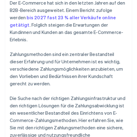
System testen
Der E-Commerce hat sich in den letzten Jahren auf den
B2B-Bereich ausgeweitet. Einem Bericht zufolge
werden
bis 2027 fast 23 % aller Verkäufe online
getätigt
. Folglich steigen die Erwartungen der
Kundinnen und Kunden an das gesamte E-Commerce-
Erlebnis.
Zahlungsmethoden sind ein zentraler Bestandteil
dieser Erfahrung und für Unternehmen ist es wichtig,
verschiedene Zahlungsmöglichkeiten anzubieten, um
den Vorlieben und Bedürfnissen ihrer Kundschaft
gerecht zu werden.
Die Suche nach der richtigen Zahlungsinfrastruktur und
den richtigen Lösungen für die Zahlungsabwicklung ist
ein wesentlicher Bestandteil des Einrichtens von E-
Commerce-Zahlungsmethoden. Hier erfahren Sie, wie
Sie mit den richtigen Zahlungsmethoden eine sichere,
zuverlässige und nutzungsfreundliche