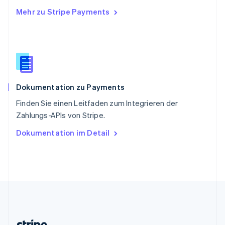
English
Mehr zu Stripe Payments
Slowenien
English
Italiano
Sonderverwaltungsregion Hongkong,
China
English
简体中文
Spanien
Español
English
Dokumentation zu Payments
Thailand
ไทย
English
Finden Sie einen Leitfaden zum Integrieren der
Tschechische Republik
Zahlungs-APIs von Stripe.
English
Ungarn
Dokumentation im Detail
English
Vereinigte Arabische Emirate
English
Vereinigte Staaten
English
Español
简体中文
Vereinigtes Königreich
English
Zypern
English