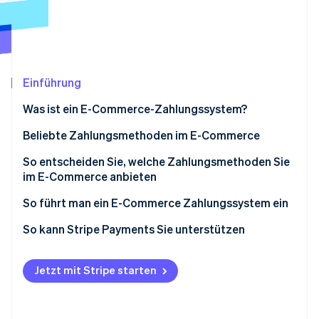
Betrugsprävention
Ecosystem
Atlas
Start-up-Gründung
Partner
Stripe App-Marktplatz
Climate
CO₂-Entnahme
Einführung
Identity
Was ist ein E-Commerce-Zahlungssystem?
Online-Identitätsprüfung
Beliebte Zahlungsmethoden im E-Commerce
So entscheiden Sie, welche Zahlungsmethoden Sie
im E-Commerce anbieten
Stripe-Sessions 2026
So führt man ein E-Commerce Zahlungssystem ein
Erfahren Sie, wie Stripe Lösungen für die Wirtschaft
Jetzt ansehen
Wählen Sie einen Zahlungsdienstleister
So kann Stripe Payments Sie unterstützen
Richten Sie ein Händlerkonto ein
Jetzt mit Stripe starten
Integrieren Sie Ihren Zahlungsdienstleister in Ihre
Website