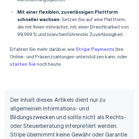
Mit einer flexiblen, zuverlässigen Plattform
schneller wachsen:
Setzen Sie auf eine Plattform,
die mit Ihnen mitwächst, mit einer Erreichbarkeit von
99,999 % und branchenführender Zuverlässigkeit.
Erfahren Sie mehr darüber, wie
Stripe Payments
Ihre
Online- und Präsenzzahlungen unterstützen kann, oder
starten Sie
noch heute.
Der Inhalt dieses Artikels dient nur zu
allgemeinen Informations- und
Australien
Bildungszwecken und sollte nicht als Rechts-
English
Belgien
oder Steuerberatung interpretiert werden.
Nederlands
Français
Deutsch
English
Stripe übernimmt keine Gewähr oder Garantie
Brasilien