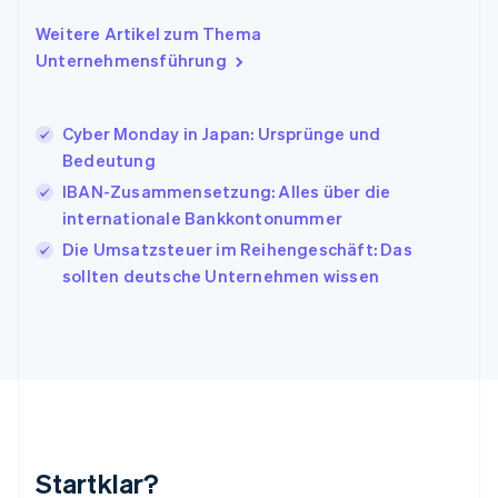
English
Italien
Weitere Artikel zum Thema
Italiano
English
Unternehmensführung
Japan
日本語
English
Kanada
Cyber Monday in Japan: Ursprünge und
English
Français
Bedeutung
Kroatien
English
Italiano
IBAN-Zusammensetzung: Alles über die
Lettland
internationale Bankkontonummer
English
Die Umsatzsteuer im Reihengeschäft: Das
Liechtenstein
sollten deutsche Unternehmen wissen
Deutsch
English
Litauen
English
Luxemburg
Français
Deutsch
English
Malaysia
English
简体中文
Malta
English
Startklar?
Mexiko