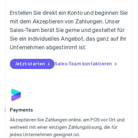
Español
English
Neuseeland
Erstellen Sie direkt ein Konto und beginnen Sie
English
mit dem Akzeptieren von Zahlungen. Unser
Niederlande
Nederlands
English
Sales-Team berät Sie gerne und gestaltet für
Norwegen
Sie ein individuelles Angebot, das ganz auf Ihr
English
Österreich
Unternehmen abgestimmt ist.
Deutsch
English
Polen
Jetzt starten
Sales-Team kontaktieren
English
Portugal
Português
English
Rumänien
English
Schweden
Svenska
English
Schweiz
Payments
Deutsch
Français
Italiano
English
Akzeptieren Sie Zahlungen online, am POS vor Ort und
Singapur
English
简体中文
weltweit mit einer einzigen Zahlungslösung, die für
Slowakei
jedes Unternehmen geeignet ist.