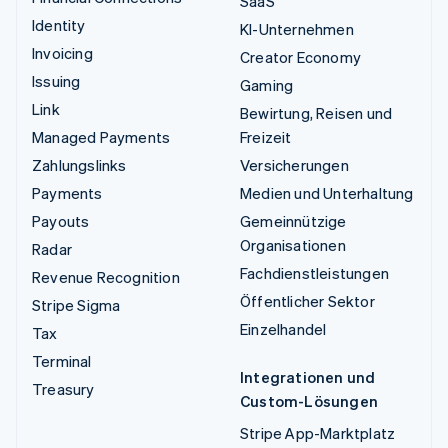
SaaS
Identity
KI-Unternehmen
Invoicing
Creator Economy
Issuing
Gaming
Link
Bewirtung, Reisen und
Managed Payments
Freizeit
Zahlungslinks
Versicherungen
Payments
Medien und Unterhaltung
Payouts
Gemeinnützige
Organisationen
Radar
Fachdienstleistungen
Revenue Recognition
Öffentlicher Sektor
Stripe Sigma
Einzelhandel
Tax
Terminal
Integrationen und
Treasury
Custom-Lösungen
Stripe App-Marktplatz