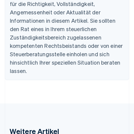
für die Richtigkeit, Vollständigkeit,
Português
English
Bulgarien
Angemessenheit oder Aktualität der
English
Informationen in diesem Artikel. Sie sollten
Dänemark
English
den Rat eines in Ihrem steuerlichen
Deutschland
Zuständigkeitsbereich zugelassenen
Deutsch
English
Estland
kompetenten Rechtsbeistands oder von einer
English
Steuerberatungsstelle einholen und sich
Festlandchina
hinsichtlich Ihrer speziellen Situation beraten
简体中文
English
Finnland
lassen.
English
Svenska
Frankreich
Français
English
Gibraltar
English
Griechenland
English
Indien
English
Weitere Artikel
Irland