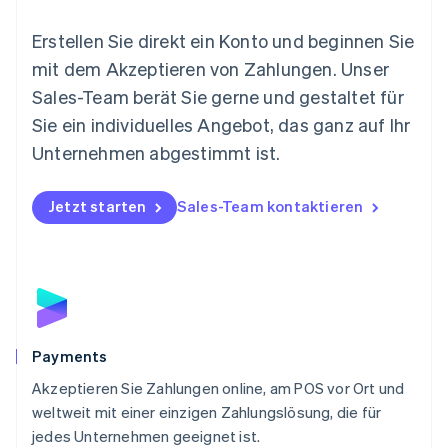
Español
English
Neuseeland
Erstellen Sie direkt ein Konto und beginnen Sie
English
mit dem Akzeptieren von Zahlungen. Unser
Niederlande
Nederlands
English
Sales-Team berät Sie gerne und gestaltet für
Norwegen
Sie ein individuelles Angebot, das ganz auf Ihr
English
Österreich
Unternehmen abgestimmt ist.
Deutsch
English
Polen
Jetzt starten
Sales-Team kontaktieren
English
Portugal
Português
English
Rumänien
English
Schweden
Svenska
English
Schweiz
Payments
Deutsch
Français
Italiano
English
Akzeptieren Sie Zahlungen online, am POS vor Ort und
Singapur
English
简体中文
weltweit mit einer einzigen Zahlungslösung, die für
Slowakei
jedes Unternehmen geeignet ist.