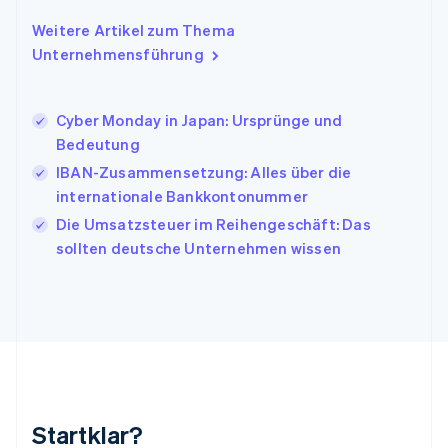
English
Italien
Weitere Artikel zum Thema
Italiano
English
Unternehmensführung
Japan
日本語
English
Kanada
Cyber Monday in Japan: Ursprünge und
English
Français
Bedeutung
Kroatien
English
Italiano
IBAN-Zusammensetzung: Alles über die
Lettland
internationale Bankkontonummer
English
Die Umsatzsteuer im Reihengeschäft: Das
Liechtenstein
sollten deutsche Unternehmen wissen
Deutsch
English
Litauen
English
Luxemburg
Français
Deutsch
English
Malaysia
English
简体中文
Malta
English
Startklar?
Mexiko