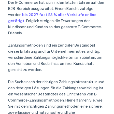
System testen
Der E-Commerce hat sich in den letzten Jahren auf den
B2B-Bereich ausgeweitet. Einem Bericht zufolge
werden
bis 2027 fast 23 % aller Verkäufe online
getätigt
. Folglich steigen die Erwartungen der
Kundinnen und Kunden an das gesamte E-Commerce-
Erlebnis.
Zahlungsmethoden sind ein zentraler Bestandteil
dieser Erfahrung und für Unternehmen ist es wichtig,
verschiedene Zahlungsmöglichkeiten anzubieten, um
den Vorlieben und Bedürfnissen ihrer Kundschaft
gerecht zu werden.
Die Suche nach der richtigen Zahlungsinfrastruktur und
den richtigen Lösungen für die Zahlungsabwicklung ist
ein wesentlicher Bestandteil des Einrichtens von E-
Commerce-Zahlungsmethoden. Hier erfahren Sie, wie
Sie mit den richtigen Zahlungsmethoden eine sichere,
zuverlässige und nutzungsfreundliche