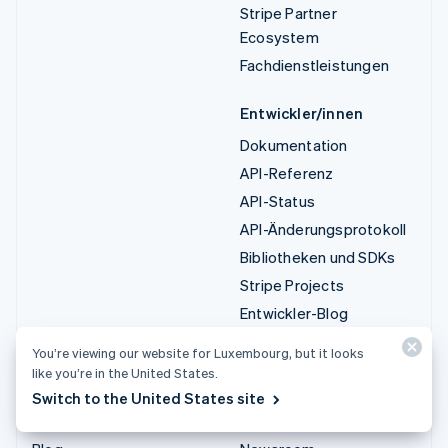
Stripe Partner
Ecosystem
Fachdienstleistungen
Entwickler/innen
Dokumentation
API-Referenz
API-Status
API-Änderungsprotokoll
Bibliotheken und SDKs
Stripe Projects
Entwickler-Blog
You’re viewing our website for Luxembourg, but it looks
Ressourcen
Unternehmen
like you’re in the United States.
Leitfäden
Produkt-Roadmap
Switch to the United States site
Kundenstories
Karriere