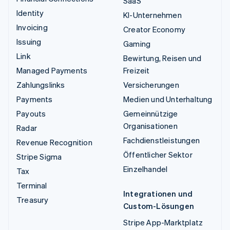
SaaS
Identity
KI-Unternehmen
Invoicing
Creator Economy
Issuing
Gaming
Link
Bewirtung, Reisen und
Managed Payments
Freizeit
Zahlungslinks
Versicherungen
Payments
Medien und Unterhaltung
Payouts
Gemeinnützige
Organisationen
Radar
Fachdienstleistungen
Revenue Recognition
Öffentlicher Sektor
Stripe Sigma
Einzelhandel
Tax
Terminal
Integrationen und
Treasury
Custom-Lösungen
Stripe App-Marktplatz