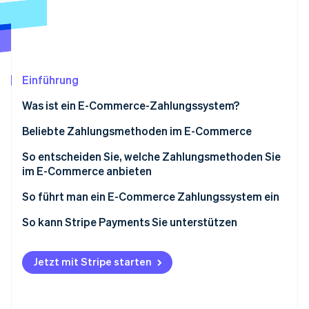
Betrugsprävention
Ecosystem
Atlas
Start-up-Gründung
Partner
Stripe App-Marktplatz
Climate
CO₂-Entnahme
Einführung
Identity
Was ist ein E-Commerce-Zahlungssystem?
Online-Identitätsprüfung
Beliebte Zahlungsmethoden im E-Commerce
So entscheiden Sie, welche Zahlungsmethoden Sie
im E-Commerce anbieten
Stripe-Sessions 2026
So führt man ein E-Commerce Zahlungssystem ein
Erfahren Sie, wie Stripe Lösungen für die Wirts
Jetzt ansehen
Wählen Sie einen Zahlungsdienstleister
So kann Stripe Payments Sie unterstützen
Richten Sie ein Händlerkonto ein
Jetzt mit Stripe starten
Integrieren Sie Ihren Zahlungsdienstleister in Ihre
Website