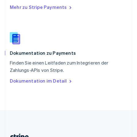
English
Mehr zu Stripe Payments
Slowenien
English
Italiano
Sonderverwaltungsregion Hongkong,
China
English
简体中文
Spanien
Español
English
Dokumentation zu Payments
Thailand
ไทย
English
Finden Sie einen Leitfaden zum Integrieren der
Tschechische Republik
Zahlungs-APIs von Stripe.
English
Ungarn
Dokumentation im Detail
English
Vereinigte Arabische Emirate
English
Vereinigte Staaten
English
Español
简体中文
Vereinigtes Königreich
English
Zypern
English