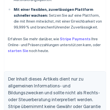
Mit einer flexiblen, zuverlässigen Plattform
schneller wachsen:
Setzen Sie auf eine Plattform,
die mit Ihnen mitwächst, mit einer Erreichbarkeit von
99,999 % und branchenführender Zuverlässigkeit.
Erfahren Sie mehr darüber, wie
Stripe Payments
Ihre
Online- und Präsenzzahlungen unterstützen kann, oder
starten Sie
noch heute.
Der Inhalt dieses Artikels dient nur zu
allgemeinen Informations- und
Australien
Bildungszwecken und sollte nicht als Rechts-
English
Belgien
oder Steuerberatung interpretiert werden.
Nederlands
Français
Deutsch
English
Stripe übernimmt keine Gewähr oder Garantie
Brasilien