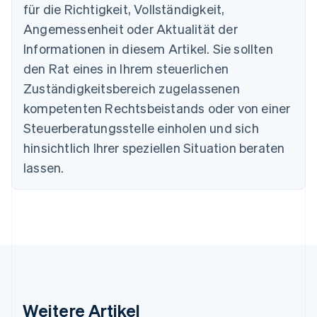
für die Richtigkeit, Vollständigkeit,
Português
English
Bulgarien
Angemessenheit oder Aktualität der
English
Informationen in diesem Artikel. Sie sollten
Dänemark
English
den Rat eines in Ihrem steuerlichen
Deutschland
Zuständigkeitsbereich zugelassenen
Deutsch
English
Estland
kompetenten Rechtsbeistands oder von einer
English
Steuerberatungsstelle einholen und sich
Festlandchina
hinsichtlich Ihrer speziellen Situation beraten
简体中文
English
Finnland
lassen.
English
Svenska
Frankreich
Français
English
Gibraltar
English
Griechenland
English
Indien
English
Weitere Artikel
Irland