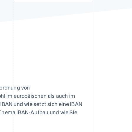
Stripe-Sessions 2026
Erfahren Sie, wie Stripe
Lösungen für die
Wirtschaftsinfrastruktur
für KI aufbaut.
Jetzt ansehen
uordnung von
l im europäischen als auch im
 IBAN und wie setzt sich eine IBAN
s Thema IBAN-Aufbau und wie Sie