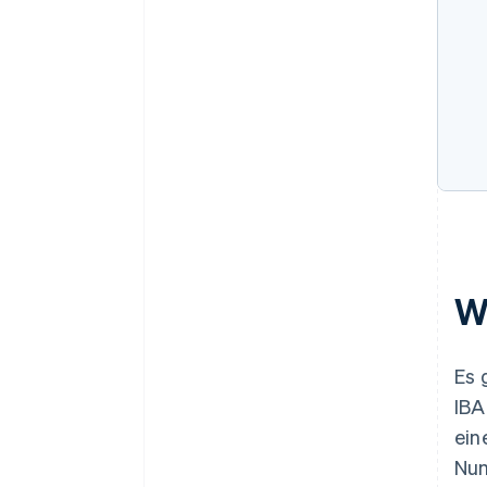
W
Es 
IBA
ein
Num