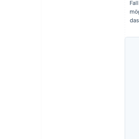
Fal
mög
das