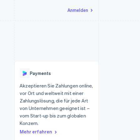
Anmelden
Ressourcen
Ecosystem
Kontakt
nd Marktplätze
Mehr
App-Integrationen
Partner
Sales-Team kontaktieren
Product roadmap
Code-Beispiele
Stripe App-Marktplatz
Partner werden
Ausblick
 Plattformen
Entwickler-Blog
eit
API-Status
Radar
Betrugsprävention
Payments
Atlas
onen
Start-up-Gründung
Akzeptieren Sie Zahlungen online,
vor Ort und weltweit mit einer
Climate
CO₂-Entnahme
Zahlungslösung, die für jede Art
von Unternehmen geeignet ist –
Identity
Online-Identitätsprüfung
vom Start-up bis zum globalen
Konzern.
Mehr erfahren