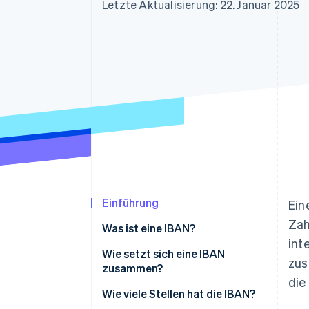
Optimierung der
Datensynchronisier
Letzte Aktualisierung: 22. Januar 2025
Autorisierungsraten
Link
Beschleunigter Bezahlvorgang
Financial Connections
Verbundene Finanzdaten
Einführung
Ein
Zah
Was ist eine IBAN?
int
Wie setzt sich eine IBAN
zus
zusammen?
die
Wie viele Stellen hat die IBAN?