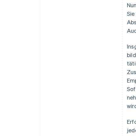
Num
Sie
Abs
Auc
Ins
bil
tät
Zus
Emp
Sof
neh
wir
Erf
jed