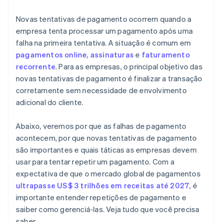
Desafio: conformidade regulatória e segurança em
Novas tentativas de pagamento ocorrem quando a
novas tentativas
empresa tenta processar um pagamento após uma
falha na primeira tentativa. A situação é comum em
Solução: monitoramento contínuo de
pagamentos online
,
assinaturas
e
faturamento
conformidade e criptografia avançada
recorrente
. Para as empresas, o principal objetivo das
Desafio: minimizar os custos operacionais de novas
novas tentativas de pagamento é finalizar a transação
tentativas de pagamento
corretamente sem necessidade de envolvimento
adicional do cliente.
Solução: análise custo-benefício e automação de
processos
Abaixo, veremos por que as falhas de pagamento
Desafio: incorporar novas tecnologias e formas de
acontecem, por que novas tentativas de pagamento
pagamento
são importantes e quais táticas as empresas devem
Solução: arquitetura de sistema ágil
usar para tentar repetir um pagamento. Com a
expectativa de que o mercado global de pagamentos
ultrapasse US$ 3 trilhões em receitas até 2027
, é
importante entender repetições de pagamento e
saiber como gerenciá-las. Veja tudo que você precisa
saber.