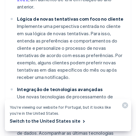
anterior.
Lógica de novas tentativas com foco no cliente
Implemente uma perspectiva centrada no cliente
em sua lógica de novas tentativas. Para isso,
entenda as preferências e comportamentos do
cliente e personalize o processo de novas
tentativas de acordo com essas preferências. Por
exemplo, alguns clientes podem preferir novas
tentativas em dias específicos do mês ou após
receber uma notificação.
Integração de tecnologias avançadas
Use novas tecnologias de processamento de
pagamentos e cibersegurança, como IA e
You’re viewing our website for Portugal, but it looks like
aprendizado de máquina para análise preditiva,
you’re in the United States.
blockchain para registro seguro de transações e
Switch to the United States site
métodos avançados de criptografia para proteção
de dados. Acompanhar as últimas tecnologias