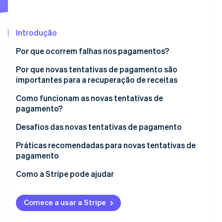
Veja o que está chegando
Radar
Ecossistema
Prevenção de fraudes
Introdução
Parceiros
Atlas
Por que ocorrem falhas nos pagamentos?
Stripe App Marketplace
Incorporação de startups
Motivos técnicos
Por que novas tentativas de pagamento são
Climate
Remoção de carbono
importantes para a recuperação de receitas
Motivos relacionados ao cliente
Identity
Como funcionam as novas tentativas de
Verificação de identidade
Motivos relacionados à empresa
pagamento?
Outros motivos
Desafios das novas tentativas de pagamento
Desafio: distinguir os tipos de falha de transação
Práticas recomendadas para novas tentativas de
pagamento
Stripe Sessions 2026
Solução: análises avançadas de diagnóstico
Veja como a Stripe está construindo a infraestrutura econ
Como a Stripe pode ajudar
Assista agora
Desafio: otimização de algoritmos de novas
tentativas
Comece a usar a Stripe
Solução: agendamento dinâmico de novas
tentativas