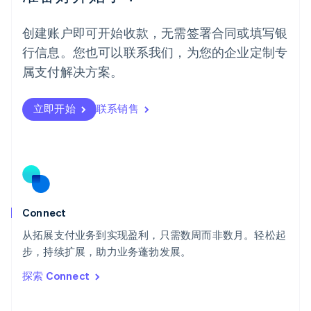
English
葡萄牙
创建账户即可开始收款，无需签署合同或填写银
Português
English
行信息。您也可以联系我们，为您的企业定制专
日本
日本語
English
属支付解决方案。
瑞典
Svenska
English
瑞士
立即开始
联系销售
Deutsch
Français
Italiano
English
塞浦路斯
English
斯洛伐克
English
斯洛文尼亚
English
Italiano
Connect
泰国
ไทย
English
从拓展支付业务到实现盈利，只需数周而非数月。轻松起
希腊
步，持续扩展，助力业务蓬勃发展。
English
探索 Connect
西班牙
Español
English
新加坡