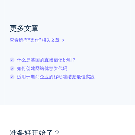
English
克罗地亚
English
Italiano
拉脱维亚
更多文章
English
立陶宛
查看所有“支付”相关文章
English
列支敦士登
Deutsch
English
卢森堡
什么是英国的直接借记说明？
Français
Deutsch
English
如何创建网站优惠券代码
罗马尼亚
适用于电商企业的移动端结账最佳实践
English
马尔他
English
马来西亚
English
简体中文
美国
English
Español
简体中文
墨西哥
Español
English
准备好开始了？
挪威