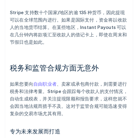
Stripe 支持数十个国家/地区的逾 135 种货币，因此提现
可以在全球范围内进行。如果是国际支付，资金将以收款
人的当地货币结算。在某些地区，Instant Payouts 可以
在几分钟内将款项汇至收款人的借记卡上，即使在周末和
节假日也是如此。
税务和监管合规方面无意外
如果您要向
自由职业者
、卖家或承包商付款，则需要进行
阿联酋
税务和法律考量。Stripe 会跟踪每个收款人的支付情况，
English
自动生成税表，并关注提现限额和报告要求，这样您就不
爱尔兰
会因当地法规而措手不及。这对于监管合规可能迅速变得
English
爱沙尼亚
复杂的交易市场尤其有用。
English
奥地利
专为未来发展而打造
Deutsch
English
澳大利亚