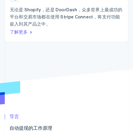
Authorization
Stripe Sigma
产品路线图
SaaS
Boost
自定义报告
Sessions 年度大会
无论是 Shopify，还是 DoorDash，众多世界上最成功的
支付成功率优
Data Pipeline
招聘
平台和交易市场都在使用 Stripe Connect，将支付功能
化
数据同步
资讯中心
Link
资源
嵌入到其产品之中。
Stripe Press
加速结账
按行业
了解更多
应用集成
AI 企业
代码示例
创作者经济
开发者博客
联系
游戏
API 状态
更多
酒店、旅游与休闲
联系销售
Product roadmap
保险
成为合作伙伴
了解未来规划
媒体与娱乐
非营利组织
Radar
专业服务
欺诈防范
公共部门
Atlas
零售
初创企业注册
Climate
碳移除
生态系统
导言
合作伙伴
自动提现的工作原理
Stripe App Marketplace