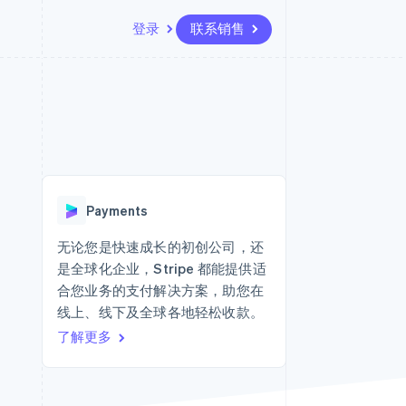
登录
联系销售
资源
生态系统
联系
场
更多
应用集成
合作伙伴
联系销售
Product roadmap
代码示例
Stripe App Marketplace
成为合作伙伴
了解未来规划
开发者博客
API 状态
Radar
欺诈防范
Payments
Atlas
初创企业注册
无论您是快速成长的初创公司，还
是全球化企业，Stripe 都能提供适
Climate
碳移除
合您业务的支付解决方案，助您在
线上、线下及全球各地轻松收款。
了解更多