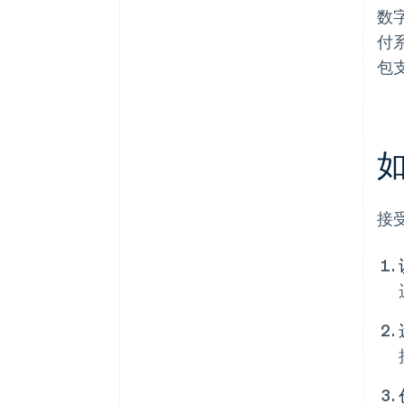
数
付
包
接