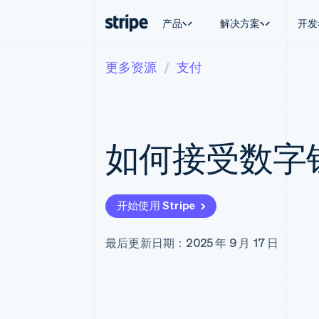
产品
解决方案
开发
更多资源
支付
按企业阶段
文档
学习
按应用场
支持
支付
营收
大型企业
Stripe 文档
博客
智能体
获取支
Payments
Billing
初创企业
API 参考文档
客户案例
加密货
托管支
在线支付
经常性收入
库与 SDK
指南
电子商
专业服
Payment links
Metronome
Stripe Apps
如何接受数字
嵌入式
无代码支付
按用量计费
财务自
Checkout
Subscriptions
全球化
预构建支付界面
订阅管理
应用内
Elements
Invoicing
交易市
灵活的 UI 组件
一次性或定期账单
开始使用 Stripe
资金管
支付方式
Tax
平台
支持 125 种以上
销售税和增值税自动
SaaS
Terminal
Revenue Recogniti
最后更新日期：2025 年 9 月 17 日
线下支付
会计自动化
Authorization Boost
Stripe Sigma
支付成功率优化
自定义报告
Link
Data Pipeline
加速结账
数据同步