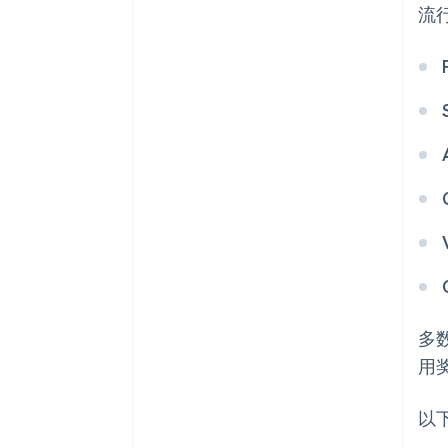
流
多
用
以