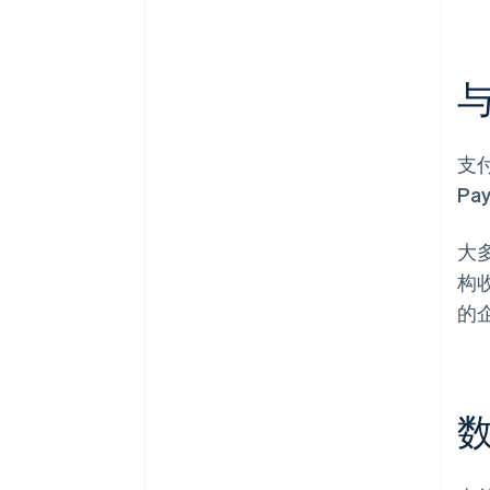
支
P
大
构
的