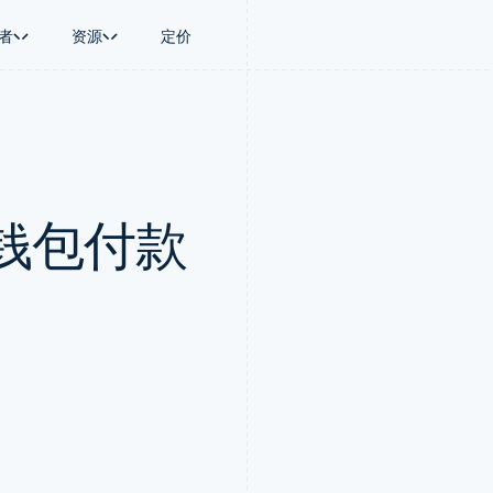
者
资源
定价
景
指南
按行业
公司
资金管理
平台和交易市
商务
持
接受线上付款
AI 企业
产品路线图
Global Payouts
Connect
币
持方案
实施预置结账流程
创作者经济
Sessions 年度大会
向第三方打款
平台支付
务
务
构建平台或交易市场
游戏
招聘
Crypto
钱包付款
金融
管理订阅
酒店、旅游与休闲
资讯中心
钱包、稳定币发行和发卡基础设
动化
提供按用量计费
保险
Stripe Press
施
企业
发行稳定币支持的支付卡
媒体与娱乐
支付
通过智能体配置和管理服务
非营利组织
场
专业服务
理
公共部门
零售
化
on