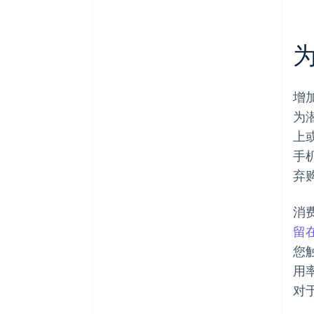
增
为
上
手
弃
消
留
您
用
对