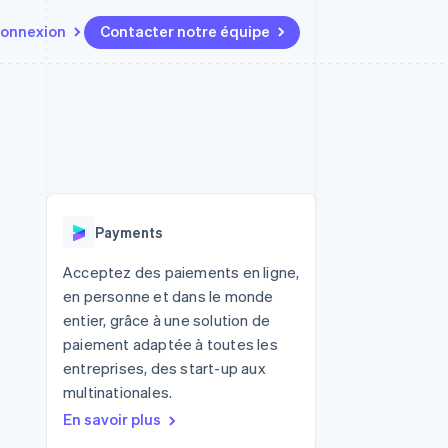
onnexion
Contacter notre équipe
Ressources
Écosystème
Contact
t marketplaces
Plus
Intégrations d'applications
Partenaires
Contacter notre équipe
Product roadmap
elle
Exemples de code
Stripe App Marketplace
Devenir partenaire
Découvrez les prochaines
r les
Blog des développeurs
évolutions
rs
État de l'API
 platforms
Radar
ciers intégrés
Payments
Prévention de la fraude
ratif
es et virtuelles
Atlas
Acceptez des paiements en ligne,
Constitution de start-up
en personne et dans le monde
Climate
entier, grâce à une solution de
Élimination du carbone
paiement adaptée à toutes les
Identity
entreprises, des start-up aux
Vérification de l'identité
multinationales.
En savoir plus