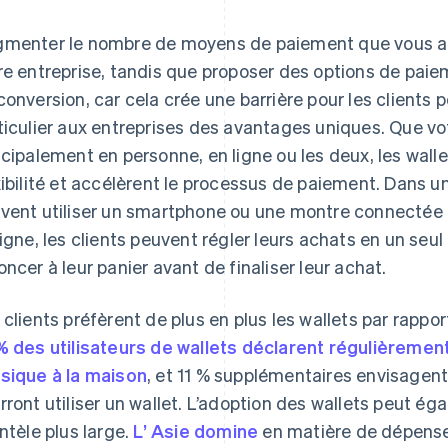
menter le nombre de moyens de paiement que vous ac
re entreprise, tandis que proposer des options de paiem
conversion, car cela crée une barrière pour les clients p
ticulier aux entreprises des avantages uniques. Que vo
ncipalement en personne, en ligne ou les deux, les wall
xibilité et accélèrent le processus de paiement. Dans u
vent utiliser un smartphone ou une montre connectée
ligne, les clients peuvent régler leurs achats en un seul 
oncer à leur panier avant de finaliser leur achat.
 clients préfèrent de plus en plus les wallets par rapp
% des utilisateurs de wallets déclarent régulièrement 
sique à la maison
, et 11 % supplémentaires envisagent d
rront utiliser un wallet. L’adoption des wallets peut é
entèle plus large.
L’ Asie domine
en matière de dépenses