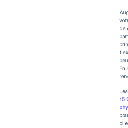
Aug
vot
de 
par
pri
fle
peu
En 
ren
Les
15 
phy
pou
cli