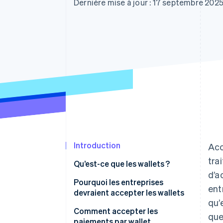
Authorization Boost
Dernière mise à jour : 17 septembre 202
Acceptation optimisée
Link
Paiements accélérés
Financial Connections
Comptes financiers associés
Introduction
Acc
tra
Qu’est-ce que les wallets ?
d’a
Pourquoi les entreprises
ent
devraient accepter les wallets
qu’
Comment accepter les
que
paiements par wallet