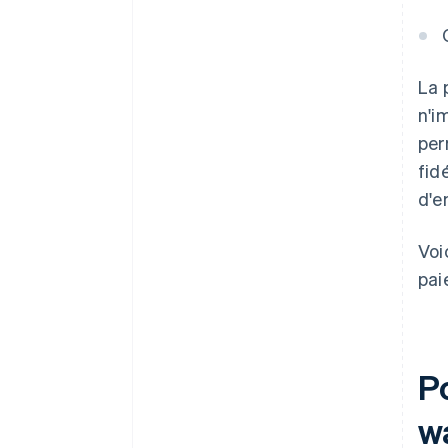
La 
n'i
per
fid
d'e
Voi
pai
P
wa