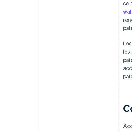
se 
wal
ren
pai
Les
les
pai
acc
pai
C
Acc