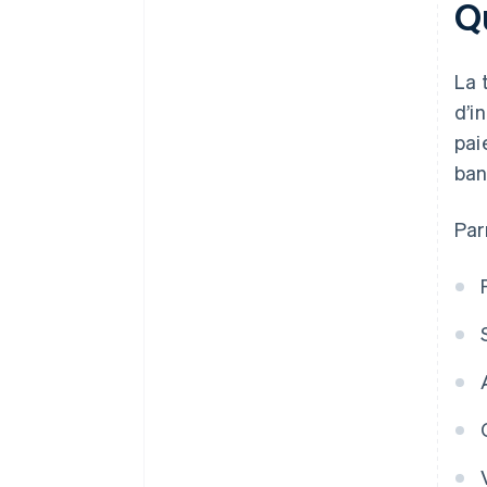
Qu
La 
d’i
pai
ban
Par