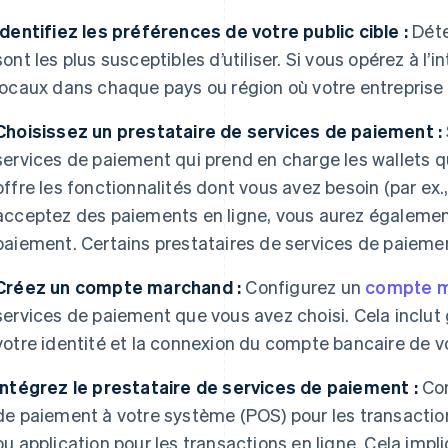
Identifiez les préférences de votre public cible :
Déte
sont les plus susceptibles d’utiliser. Si vous opérez à l’
locaux dans chaque pays ou région où votre entreprise 
Choisissez un prestataire de services de paiement :
services de paiement qui prend en charge les wallets q
offre les fonctionnalités dont vous avez besoin (par ex.,
acceptez des paiements en ligne, vous aurez également
paiement. Certains prestataires de services de paieme
Créez un compte marchand :
Configurez un
compte 
services de paiement que vous avez choisi. Cela inclut 
votre identité et la connexion du compte bancaire de vo
Intégrez le prestataire de services de paiement :
Con
de paiement à votre système (POS) pour les transactio
ou application pour les transactions en ligne. Cela impli