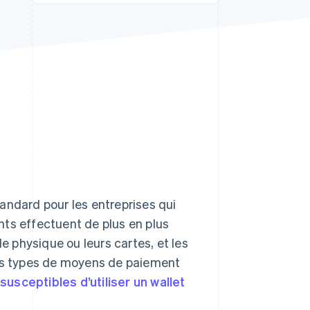
Stripe Sessions 2026
Découvrez comment
Stripe construit
l’infrastructure
économique de l’IA.
Regarder la vidéo
andard pour les entreprises qui
ents effectuent de plus en plus
le physique ou leurs cartes, et les
les types de moyens de paiement
susceptibles d’utiliser un wallet