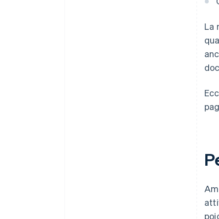
La 
qua
anc
doc
Ecc
pag
Pe
Amp
att
poic