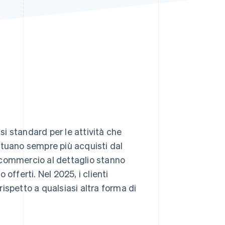
Stripe Sessions 2026
Scopri come Stripe sta
costruendo
l'infrastruttura
economica per l'IA.
Guarda ora
i standard per le attività che
fettuano sempre più acquisti dal
di commercio al dettaglio stanno
ferti. Nel 2025, i clienti
 rispetto a qualsiasi altra forma di