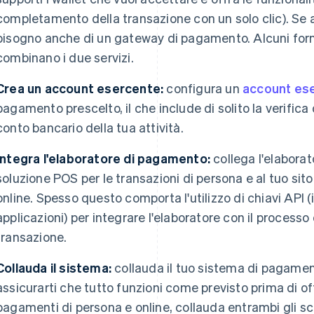
completamento della transazione con un solo clic). Se a
bisogno anche di un gateway di pagamento. Alcuni forni
combinano i due servizi.
Crea un account esercente:
configura un
account es
pagamento prescelto, il che include di solito la verifica 
conto bancario della tua attività.
Integra l'elaboratore di pagamento:
collega l'elabora
soluzione POS per le transazioni di persona e al tuo sito
online. Spesso questo comporta l'utilizzo di chiavi API
applicazioni) per integrare l'elaboratore con il process
transazione.
Collauda il sistema:
collauda il tuo sistema di pagament
assicurarti che tutto funzioni come previsto prima di offr
pagamenti di persona e online, collauda entrambi gli sc