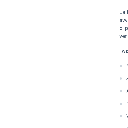
La 
avv
di 
ven
I w