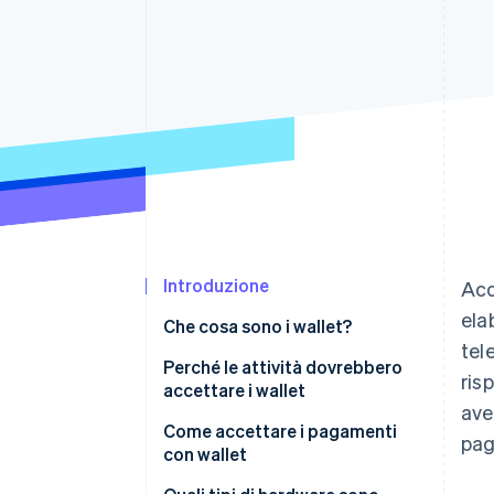
Link
Pagamento accelerato
Financial Connections
Conti finanziari collegati
Introduzione
Acc
ela
Che cosa sono i wallet?
tel
Perché le attività dovrebbero
ris
accettare i wallet
ave
Come accettare i pagamenti
pag
con wallet