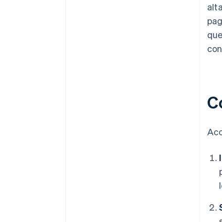
alt
pag
que
con
C
Acc