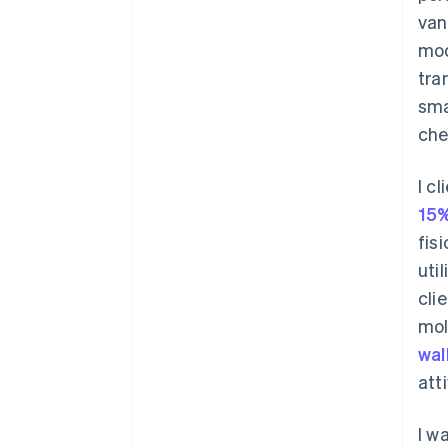
van
mod
tra
sma
che
I c
15%
fis
uti
cli
mol
wal
att
I w