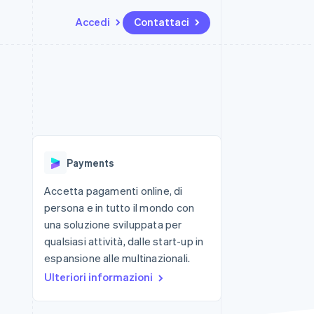
Accedi
Contattaci
Risorse
Ecosistema
Recapiti
me e marketplace
Altro
Integrazioni app
Partner
Contattaci
Product roadmap
ns
Esempi di codice
Stripe App Marketplace
Diventa nostro partner
Scopri cosa ti aspetta
 piattaforme
Blog per sviluppatori
 platforms
ibero
Stato dell'API
Radar
ari integrati
Prevenzione delle frodi
Payments
 fisiche
Atlas
Costituzione di start-up
Accetta pagamenti online, di
persona e in tutto il mondo con
Climate
Rimozione del carbonio
una soluzione sviluppata per
qualsiasi attività, dalle start-up in
Identity
Verifica online dell'identità
espansione alle multinazionali.
Ulteriori informazioni