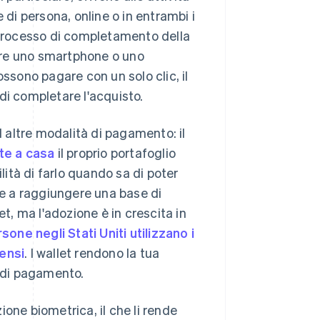
 di persona, online o in entrambi i
il processo di completamento della
nare uno smartphone o uno
ossono pagare con un solo clic, il
di completare l'acquisto.
d altre modalità di pagamento: il
nte a casa
il proprio portafoglio
lità di farlo quando sa di poter
re a raggiungere una base di
et, ma l'adozione è in crescita in
rsone negli Stati Uniti utilizzano i
tensi
. I wallet rendono la tua
à di pagamento.
zione biometrica, il che li rende