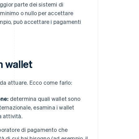
ggior parte dei sistemi di
 minimo o nullo per accettare
empio, può accettare i pagamenti
 wallet
da attuare. Ecco come farlo:
one:
determina quali wallet sono
 internazionale, esamina i wallet
 attività.
boratore di pagamento che
tà di cui hai bisogno (ad esempio, il