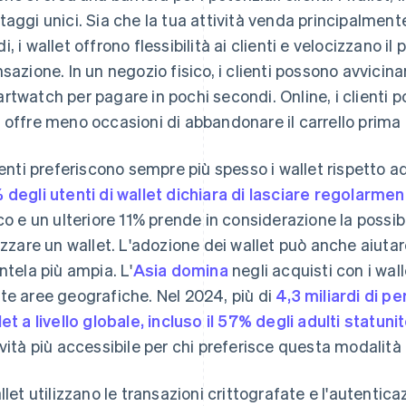
taggi unici. Sia che la tua attività venda principalmente
i, i wallet offrono flessibilità ai clienti e velocizzano 
nsazione. In un negozio fisico, i clienti possono avvici
rtwatch per pagare in pochi secondi. Online, i clienti p
 offre meno occasioni di abbandonare il carrello prima 
lienti preferiscono sempre più spesso i wallet rispetto a
 degli utenti di wallet dichiara di lasciare regolarme
ico e un ulteriore 11% prende in considerazione la possibi
lizzare un wallet. L'adozione dei wallet può anche aiuta
entela più ampia. L'
Asia domina
negli acquisti con i wall
te aree geografiche. Nel 2024, più di
4,3 miliardi di pe
let a livello globale, incluso il 57% degli adulti statuni
ività più accessibile per chi preferisce questa modalit
allet utilizzano le transazioni crittografate e l'autentica