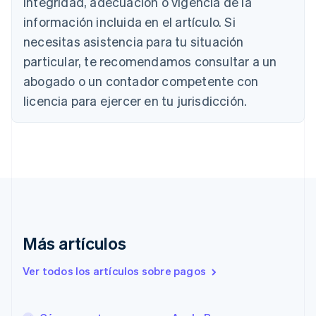
integridad, adecuación o vigencia de la
Bulgaria
información incluida en el artículo. Si
English
necesitas asistencia para tu situación
Canadá
English
Français
particular, te recomendamos consultar a un
China continental
abogado o un contador competente con
简体中文
English
Chipre
licencia para ejercer en tu jurisdicción.
English
Croacia
English
Italiano
Dinamarca
English
Emiratos Árabes Unidos
English
Eslovaquia
English
Más artículos
Eslovenia
English
Italiano
Ver todos los artículos sobre pagos
España
Español
English
Estados Unidos
English
Español
简体中文