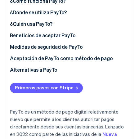
¿Cómo funciona PayTo?
Radar
¿Dónde se utiliza PayTo?
Prevención de fraude
Ecosistema
Atlas
¿Quién usa PayTo?
Constitución de una startup
Socios
Beneficios de aceptar PayTo
Climate
Stripe App Marketplace
Eliminación de dióxido de carbono
Medidas de seguridad de PayTo
Identity
Aceptación de PayTo como método de pago
Verificación de identidad en línea
Requisitos para aceptar PayTo
Alternativas a PayTo
Cómo empezar a aceptar PayTo
Primeros pasos con Stripe
Sesiones de Stripe 2026
Descubre cómo Stripe construye la infraestructura económi
Mirar ahora
PayTo es un método de pago digital relativamente
nuevo que permite a los clientes autorizar pagos
directamente desde sus cuentas bancarias. Lanzado
en 2022 como parte de las iniciativas de la
Nueva