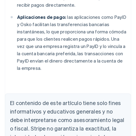
recibir pagos directamente.
Aplicaciones de pago:
las aplicaciones como PayID
y Osko facilitan las transferencias bancarias
instantáneas, lo que proporciona una forma cómoda
para que los clientes realicen pagos rápidos. Una
vez que una empresa registra un PayID y lo vincula a
la cuenta bancaria preferida, las transacciones con
PayID envían el dinero directamente a la cuenta de
la empresa.
Alemania
Deutsch
English
Australia
English
El contenido de este artículo tiene solo fines
Austria
informativos y educativos generales y no
Deutsch
English
Bélgica
debe interpretarse como asesoramiento legal
Nederlands
Français
Deutsch
English
o fiscal. Stripe no garantiza la exactitud, la
Brasil
Português
English