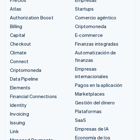
Atlas
Startups
Authorization Boost
Comercio agéntico
Billing
Criptomoneda
Capital
E-commerce
Checkout
Finanzas integradas
Climate
Automatización de
finanzas
Connect
Empresas
Criptomoneda
internacionales
Data Pipeline
Pagos en la aplicación
Elements
Marketplaces
Financial Connections
Gestión del dinero
Identity
Plataformas
Invoicing
SaaS
Issuing
Empresas de IA
Link
Economía de los
Managed Payments