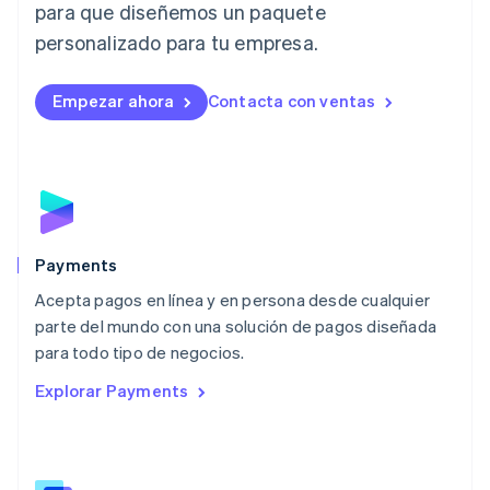
para que diseñemos un paquete
Liechtenstein
personalizado para tu empresa.
Deutsch
English
Lituania
English
Empezar ahora
Contacta con ventas
Luxemburgo
Français
Deutsch
English
Malasia
English
简体中文
Malta
English
México
Español
English
Payments
Noruega
Acepta pagos en línea y en persona desde cualquier
English
parte del mundo con una solución de pagos diseñada
Nueva Zelandia
English
para todo tipo de negocios.
Países Bajos
Explorar Payments
Nederlands
English
Polonia
English
Portugal
Português
English