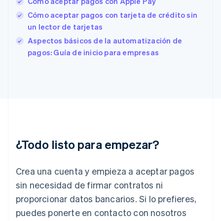
Cómo aceptar pagos con Apple Pay
Estonia
Cómo aceptar pagos con tarjeta de crédito sin
English
un lector de tarjetas
Finlandia
English
Svenska
Aspectos básicos de la automatización de
Francia
pagos: Guía de inicio para empresas
Français
English
Gibraltar
English
Grecia
English
Hungría
English
India
English
¿Todo listo para empezar?
Irlanda
English
Crea una cuenta y empieza a aceptar pagos
Italia
Italiano
English
sin necesidad de firmar contratos ni
Japón
proporcionar datos bancarios. Si lo prefieres,
日本語
English
Letonia
puedes ponerte en contacto con nosotros
English