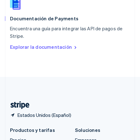
RAE de Hong Kong, China
English
简体中文
Documentación de Payments
Reino Unido
English
Encuentra una guía para integrar las API de pagos de
República Checa
Stripe.
English
Rumania
Explorar la documentación
English
Singapur
English
简体中文
Suecia
Svenska
English
Suiza
Deutsch
Français
Italiano
English
Tailandia
ไทย
English
Estados Unidos (Español)
Productos y tarifas
Soluciones
Precios
Empresas