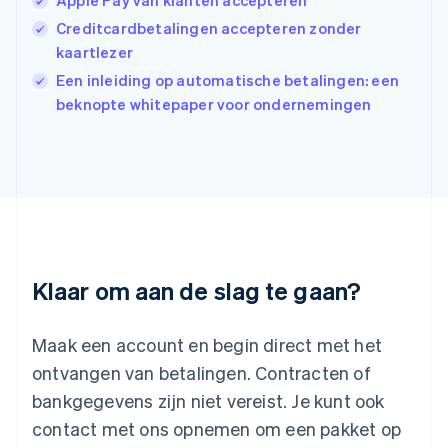
Apple Pay van klanten accepteren
English
Creditcardbetalingen accepteren zonder
Italië
Italiano
English
kaartlezer
Japan
Een inleiding op automatische betalingen: een
日本語
English
beknopte whitepaper voor ondernemingen
Kroatië
English
Italiano
Letland
English
Liechtenstein
Deutsch
English
Litouwen
English
Luxemburg
Klaar om aan de slag te gaan?
Français
Deutsch
English
Maleisië
English
简体中文
Maak een account en begin direct met het
Malta
ontvangen van betalingen. Contracten of
English
Mexico
bankgegevens zijn niet vereist. Je kunt ook
Español
English
contact met ons opnemen om een pakket op
Nederland