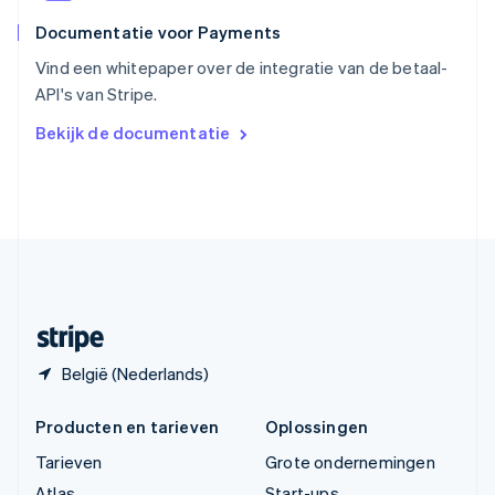
ไทย
English
Documentatie voor Payments
Tsjechië
English
Vind een whitepaper over de integratie van de betaal-
Vasteland van China
API's van Stripe.
简体中文
English
Verenigd Koninkrijk
Bekijk de documentatie
English
Verenigde Arabische Emiraten
English
Verenigde Staten
English
Español
简体中文
Zweden
Svenska
English
Zwitserland
Deutsch
Français
Italiano
English
België (Nederlands)
Producten en tarieven
Oplossingen
Tarieven
Grote ondernemingen
Atlas
Start-ups