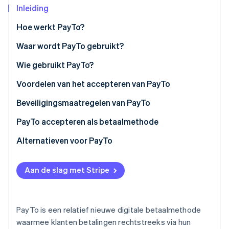
Inleiding
Oprichting van een start-up
Climate
Ecosysteem
Hoe werkt PayTo?
CO₂-verwijdering
Waar wordt PayTo gebruikt?
Partners
Identity
Stripe App Marketplace
Online identiteitsverificatie
Wie gebruikt PayTo?
Voordelen van het accepteren van PayTo
Beveiligingsmaatregelen van PayTo
Stripe Sessions 2026
PayTo accepteren als betaalmethode
Ontdek hoe Stripe de economische infrastructuu
Nu bekijken
Vereisten voor het accepteren van PayTo
Alternatieven voor PayTo
Beginnen met het accepteren van PayTo
Aan de slag met Stripe
PayTo is een relatief nieuwe digitale betaalmethode
waarmee klanten betalingen rechtstreeks via hun