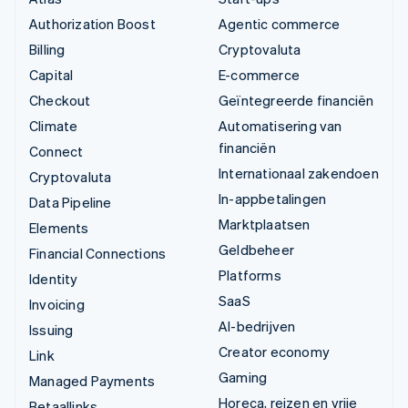
Authorization Boost
Agentic commerce
Billing
Cryptovaluta
Capital
E-commerce
Checkout
Geïntegreerde financiën
Climate
Automatisering van
financiën
Connect
Internationaal zakendoen
Cryptovaluta
In-appbetalingen
Data Pipeline
Marktplaatsen
Elements
Geldbeheer
Financial Connections
Platforms
Identity
SaaS
Invoicing
AI-bedrijven
Issuing
Creator economy
Link
Gaming
Managed Payments
Horeca, reizen en vrije
Betaallinks