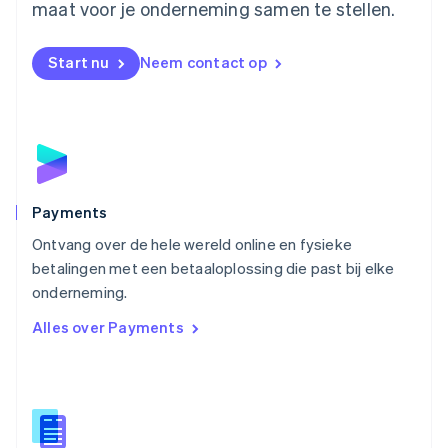
maat voor je onderneming samen te stellen.
Nederlands
English
Nieuw-Zeeland
English
Start nu
Neem contact op
Noorwegen
English
Oostenrijk
Deutsch
English
Polen
English
Portugal
Português
English
Payments
Roemenië
Ontvang over de hele wereld online en fysieke
English
betalingen met een betaaloplossing die past bij elke
Singapore
English
简体中文
onderneming.
Slovenië
Alles over Payments
English
Italiano
Slowakije
English
Spanje
Español
English
Thailand