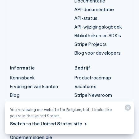
Documentatie
API-documentatie
API-status
API-wijzigingslogboek
Bibliotheken en SDK's
Stripe Projects
Blog voor developers
Informatie
Bedrijf
Kennisbank
Productroadmap
Ervaringen van klanten
Vacatures
Blog
Stripe Newsroom
Community
Stripe Press
You’re viewing our website for Belgium, but it looks like
Jaarlijks congres
Neem contact op
you’re in the United States.
Sessions
Switch to the United States site
Privacy en voorwaarden
Ondernemingen die