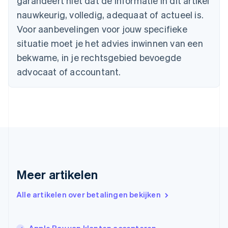
garandeert niet dat de informatie in dit artikel
English
nauwkeurig, volledig, adequaat of actueel is.
Denemarken
English
Voor aanbevelingen voor jouw specifieke
Duitsland
situatie moet je het advies inwinnen van een
Deutsch
English
Estland
bekwame, in je rechtsgebied bevoegde
English
advocaat of accountant.
Finland
English
Svenska
Frankrijk
Français
English
Gibraltar
English
Griekenland
English
Hongarije
Meer artikelen
English
Hongkong SAR, China
English
简体中文
Alle artikelen over betalingen bekijken
Ierland
English
India