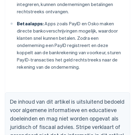
integreren, kunnen ondernemingen betalingen
rechtstreeks ontvangen.
Betaalapps:
Apps zoals PayID en Osko maken
directe bankoverschrijvingen mogelijk, waardoor
klanten snel kunnen betalen. Zodra een
onderneming een PayID registreert en deze
koppelt aan de bankrekening van voorkeur, sturen
PayID-transacties het geld rechtstreeks naar de
rekening van de onderneming.
Australië
English
België
Nederlands
Français
Deutsch
English
Brazilië
De inhoud van dit artikel is uitsluitend bedoeld
Português
English
Bulgarije
voor algemene informatieve en educatieve
English
doeleinden en mag niet worden opgevat als
Canada
juridisch of fiscaal advies. Stripe verklaart of
English
Français
Cyprus