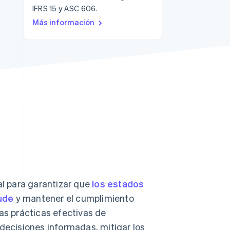
IFRS 15 y ASC 606.
Más información
Sesiones de Stripe
2026
Descubre cómo Stripe
construye la
infraestructura
económica para la IA.
Mirar ahora
l para garantizar que
los estados
aude
y mantener el cumplimiento
las prácticas efectivas de
 decisiones informadas, mitigar los