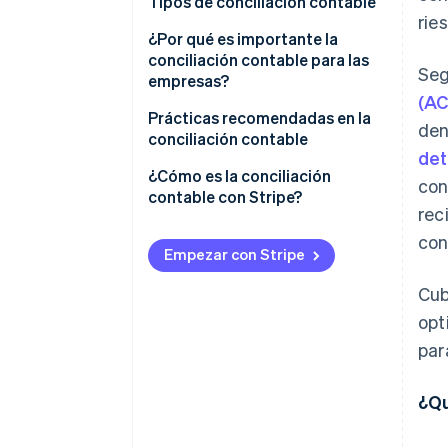
Tipos de conciliación contable
rie
¿Por qué es importante la
conciliación contable para las
Se
empresas?
(AC
Prácticas recomendadas en la
den
conciliación contable
det
¿Cómo es la conciliación
con
contable con Stripe?
rec
con
Empezar con Stripe
Cub
opt
par
¿Qu