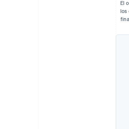
El 
los
fin