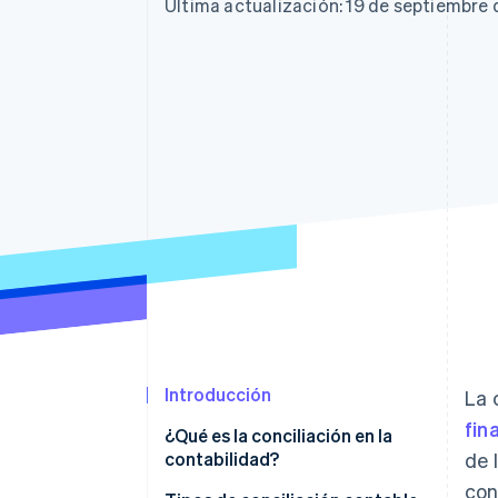
Authorization Boost
Última actualización: 19 de septiembre
Optimizaciones de aceptación
Link
Proceso de compra acelerado
Financial Connections
Datos de ctas. financieras
vinculadas
Introducción
La 
fin
¿Qué es la conciliación en la
contabilidad?
de 
con