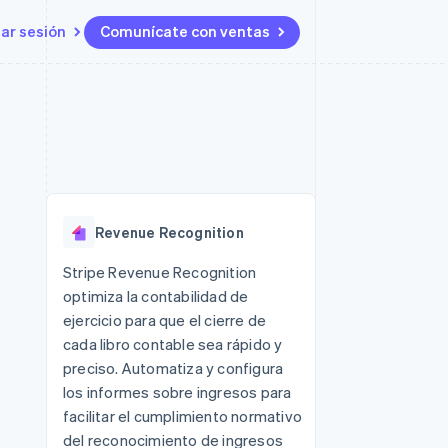
iar sesión
Comunícate con ventas
Recursos
Ecosistema
Contacto
 marketplaces
Más
Integraciones de aplicaciones
Socios
Contacta con ventas
Product roadmap
s
Ejemplos de código
Stripe App Marketplace
Conviértete en socio
Ver lo que viene
ataformas
Blog de desarrolladores
 plataformas
Estado de la API
Radar
e clientes
Prevención de fraude
 platforms
Revenue Recognition
ncieros
Atlas
Constitución de una startup
 lucro
Stripe Revenue Recognition
optimiza la contabilidad de
Climate
s y virtuales
Eliminación de dióxido de
ejercicio para que el cierre de
carbono
cada libro contable sea rápido y
Identity
preciso. Automatiza y configura
Verificación de identidad en
los informes sobre ingresos para
línea
facilitar el cumplimiento normativo
del reconocimiento de ingresos