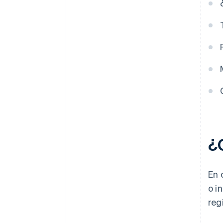
¿Q
En 
o i
reg