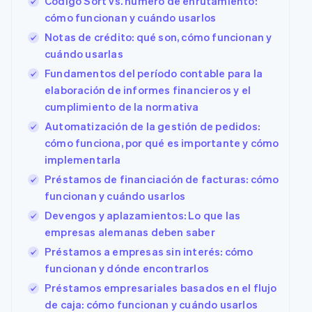
Código Sort vs. número de enrutamiento:
Minorista
cómo funcionan y cuándo usarlos
Radar
Prevención de fraude
Notas de crédito: qué son, cómo funcionan y
Atlas
cuándo usarlas
Ecosistema
Constitución de una startup
Fundamentos del período contable para la
Climate
Socios
elaboración de informes financieros y el
Eliminación de dióxido de carbono
Stripe App
cumplimiento de la normativa
Marketplace
Identity
Automatización de la gestión de pedidos:
Verificación de identidad en línea
cómo funciona, por qué es importante y cómo
implementarla
Préstamos de financiación de facturas: cómo
funcionan y cuándo usarlos
Sesiones de Stripe 2026
Devengos y aplazamientos: Lo que las
Descubre cómo Stripe construye la infraestructura econó
empresas alemanas deben saber
Mirar ahora
Préstamos a empresas sin interés: cómo
funcionan y dónde encontrarlos
Préstamos empresariales basados en el flujo
de caja: cómo funcionan y cuándo usarlos