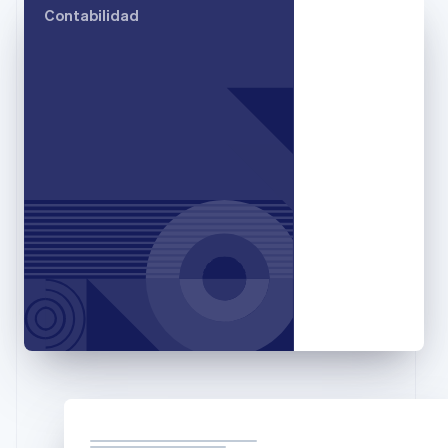
Contabilidad
Eslovaquia
English
Eslovenia
English
Italiano
España
Español
English
Estados Unidos
English
Español
简体中文
Estonia
English
Finlandia
English
Svenska
Francia
Français
English
Gibraltar
English
Grecia
English
Hungría
English
India
English