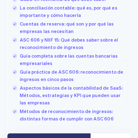
Deutsch
English
La conciliación contable: qué es, por qué es
Australia
importante y cómo hacerla
English
Austria
Cuentas de reserva: qué son y por qué las
Deutsch
English
empresas las necesitan
Bélgica
ASC 606 y NIIF 15: Qué debes saber sobre el
Nederlands
Français
Deutsch
English
Brasil
reconocimiento de ingresos
Português
English
Guía completa sobre las cuentas bancarias
Bulgaria
empresariales
English
Canadá
Guía práctica de ASC 606: reconocimiento de
English
Français
ingresos en cinco pasos
China continental
Aspectos básicos de la contabilidad de SaaS:
简体中文
English
Chipre
Métodos, estrategias y KPI que pueden usar
English
las empresas
Croacia
Métodos de reconocimiento de ingresos:
English
Italiano
distintas formas de cumplir con ASC 606
Dinamarca
English
Emiratos Árabes Unidos
English