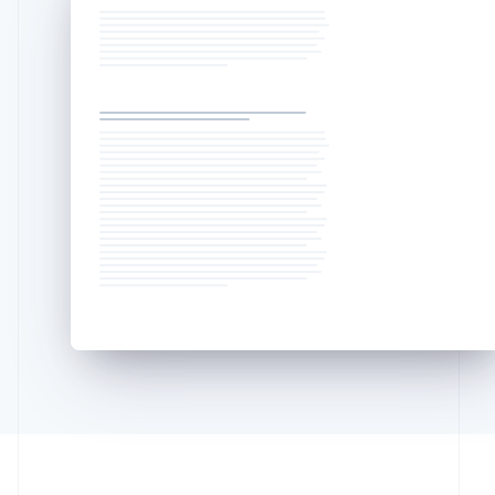
Irlanda
English
Italia
Italiano
English
Japón
日本語
English
Letonia
English
Liechtenstein
Deutsch
English
Lituania
English
Luxemburgo
Français
Deutsch
English
Malasia
English
简体中文
Malta
English
México
Español
English
Noruega
English