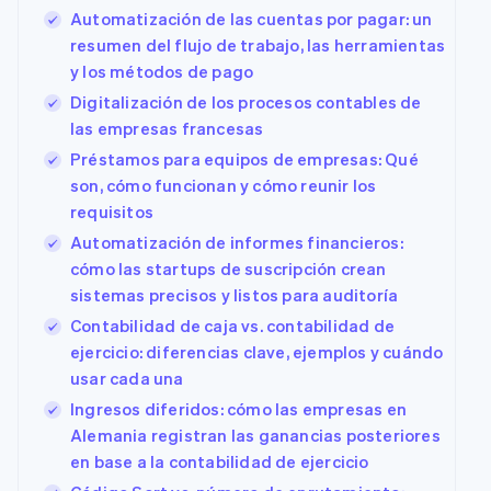
Métodos de
Recognition
Empresa
criptomonedas
de tarjetas
Marketplaces
Gestionar
Automatización de las cuentas por pagar: un
pago
Automatización
Gestión del dinero
suscripciones
resumen del flujo de trabajo, las herramientas
Acceso a más
contable
Compras de
Hoja de ruta del
Plataformas
Ofrecer cobro por
de 125
Stripe Sigma
criptomoneda
y los métodos de pago
producto
SaaS
consumo
Terminal
Informes
integrables
Conferencia anual
Emitir tarjetas
Digitalización de los procesos contables de
Pagos en
personalizados
Sessions
respaldadas por
persona
las empresas francesas
Data Pipeline
Empleos
monedas estables
Authorization
Sincronización
Sala de prensa
Aprovisiona y
Préstamos para equipos de empresas: Qué
Por sector
Boost
de datos
Stripe Press
gestiona servicios
son, cómo funcionan y cómo reunir los
Optimizaciones
con agentes
de aceptación
Empresas de IA
requisitos
Link
Economía de los
Automatización de informes financieros:
Proceso de
creadores
Contacto
cómo las startups de suscripción crean
Juegos
compra
Recursos
Hostelería, viajes y
acelerado
Financial
sistemas precisos y listos para auditoría
Contacta con ventas
ocio
Connections
Conviértete en socio
Contabilidad de caja vs. contabilidad de
Seguros
Integraciones de
Datos de ctas.
Medios de
aplicaciones
financieras
ejercicio: diferencias clave, ejemplos y cuándo
comunicación y
Ejemplos de código
vinculadas
usar cada una
entretenimiento
Blog de
Organizaciones sin
desarrolladores
Ingresos diferidos: cómo las empresas en
fines de lucro
Estado de la API
Alemania registran las ganancias posteriores
Más
Servicios
en base a la contabilidad de ejercicio
Product roadmap
profesionales
Ver lo que viene
Sector público