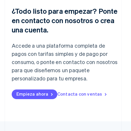
Nueva Zelandia
¿Todo listo para empezar? Ponte
English
Países Bajos
en contacto con nosotros o crea
Nederlands
English
una cuenta.
Polonia
English
Portugal
Accede a una plataforma completa de
Português
English
pagos con tarifas simples y de pago por
RAE de Hong Kong, China
English
简体中文
consumo, o ponte en contacto con nosotros
Reino Unido
para que diseñemos un paquete
English
personalizado para tu empresa.
República Checa
English
Rumania
Empieza ahora
Contacta con ventas
English
Singapur
English
简体中文
Suecia
Svenska
English
Suiza
Deutsch
Français
Italiano
English