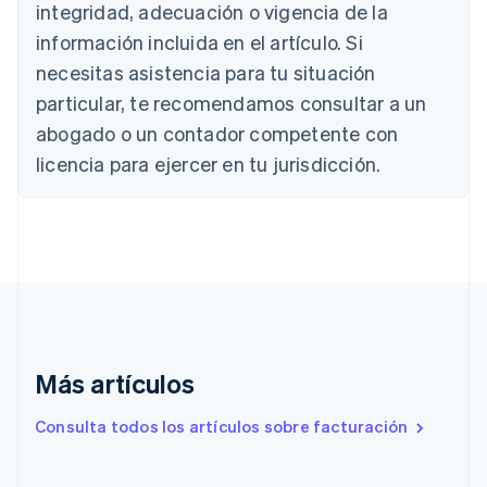
integridad, adecuación o vigencia de la
Nederlands
Français
Deutsch
English
Brasil
información incluida en el artículo. Si
Português
English
necesitas asistencia para tu situación
Bulgaria
particular, te recomendamos consultar a un
English
Canadá
abogado o un contador competente con
English
Français
licencia para ejercer en tu jurisdicción.
China continental
简体中文
English
Chipre
English
Croacia
English
Italiano
Dinamarca
English
Emiratos Árabes Unidos
English
Más artículos
Eslovaquia
English
Consulta todos los artículos sobre facturación
Eslovenia
English
Italiano
España