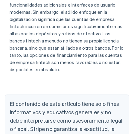
funcionalidades adicionales e interfaces de usuario
modernas. Sin embargo, el sólido enfoque en la
digitalización significa que las cuentas de empresa
fintech incurren en comisiones significativamente más
altas por los depósitos y retiros de efectivo. Los
bancos fintech a menudo no tienen su propia licencia
bancaria, sino que están afiliados a otros bancos. Por lo
tanto, las opciones de financiamiento para las cuentas
de empresa fintech son menos favorables o no están
disponibles en absoluto.
Alemania
El contenido de este artículo tiene solo fines
Deutsch
English
Australia
informativos y educativos generales y no
English
debe interpretarse como asesoramiento legal
Austria
Deutsch
English
o fiscal. Stripe no garantiza la exactitud, la
Bélgica