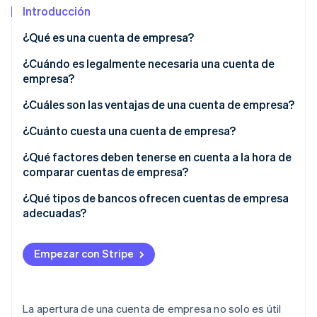
Introducción
Radar
Prevención de fraude
¿Qué es una cuenta de empresa?
Ecosistema
Atlas
¿Cuándo es legalmente necesaria una cuenta de
Constitución de una startup
Socios
empresa?
Climate
Stripe App Marketplace
Eliminación de dióxido de carbono
¿Cuáles son las ventajas de una cuenta de empresa?
Identity
¿Cuánto cuesta una cuenta de empresa?
Verificación de identidad en línea
¿Qué factores deben tenerse en cuenta a la hora de
comparar cuentas de empresa?
¿Qué tipos de bancos ofrecen cuentas de empresa
adecuadas?
Sesiones de Stripe 2026
Descubre cómo Stripe construye la infraestructura económi
Mirar ahora
Empezar con Stripe
La apertura de una cuenta de empresa no solo es útil