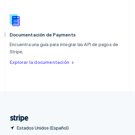
English
Portugal
Português
English
RAE de Hong Kong, China
English
简体中文
Documentación de Payments
Reino Unido
English
Encuentra una guía para integrar las API de pagos de
República Checa
Stripe.
English
Rumania
Explorar la documentación
English
Singapur
English
简体中文
Suecia
Svenska
English
Suiza
Deutsch
Français
Italiano
English
Tailandia
ไทย
English
Estados Unidos (Español)