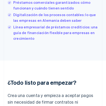
Préstamos comerciales garantizados: cómo
Español
English
funcionan y cuándo tienen sentido
Estados Unidos
English
Español
简体中文
Digitalización de los procesos contables: lo que
Estonia
las empresas en Alemania deben saber
English
Línea empresarial de préstamos crediticios: una
Finlandia
English
Svenska
guía de financiación flexible para empresas en
Francia
crecimiento
Français
English
Gibraltar
English
Grecia
English
Hungría
English
India
English
¿Todo listo para empezar?
Irlanda
English
Crea una cuenta y empieza a aceptar pagos
Italia
Italiano
English
sin necesidad de firmar contratos ni
Japón