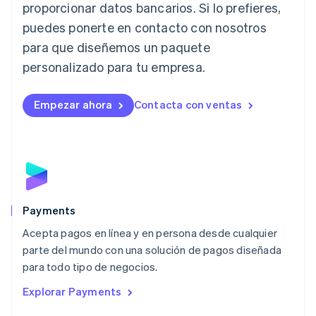
proporcionar datos bancarios. Si lo prefieres,
日本語
English
Letonia
puedes ponerte en contacto con nosotros
English
para que diseñemos un paquete
Liechtenstein
personalizado para tu empresa.
Deutsch
English
Lituania
English
Empezar ahora
Contacta con ventas
Luxemburgo
Français
Deutsch
English
Malasia
English
简体中文
Malta
English
México
Español
English
Payments
Noruega
Acepta pagos en línea y en persona desde cualquier
English
parte del mundo con una solución de pagos diseñada
Nueva Zelandia
English
para todo tipo de negocios.
Países Bajos
Explorar Payments
Nederlands
English
Polonia