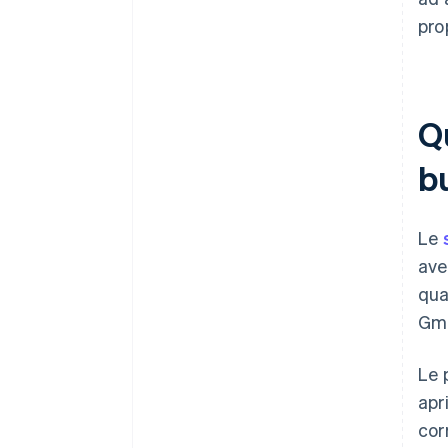
pro
Q
b
Le
ave
qua
Gmb
Le 
apr
corr