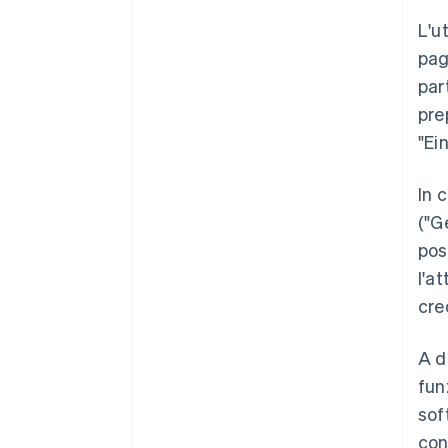
L'u
pag
par
pre
"Ei
In 
("G
pos
l'a
cre
A d
fun
sof
con