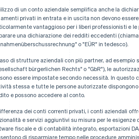
tilizzo di un conto aziendale semplifica anche la dichiar
amenti privati ​​in entrata e in uscita non devono essere 
ticolarmente vantaggioso per i liberi professionisti e l
parare una dichiarazione dei redditi eccedenti (chiam
nnahmenüberschussrechnung" o "EÜR" in tedesco).
caso di strutture aziendali con più partner, ad esempio so
esellschaft bürgerlichen Rechts" o "GbR"), le autorizzaz
sono essere impostate secondo necessità. In questo cas
ttività stessa e tutte le persone autorizzate dispongono 
dito e possono accedere al conto.
ifferenza dei conti correnti privati, i conti aziendali 
zionalità e servizi aggiuntivi su misura per le esigenze
tware fiscale e di contabilità integrato, esportazioni 
sentono di risparmiare tempo nelle procedure amminis