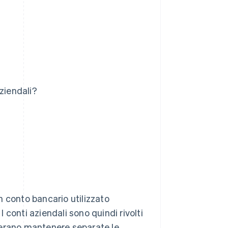
ziendali?
n conto bancario utilizzato
I conti aziendali sono quindi rivolti
derano mantenere separate le