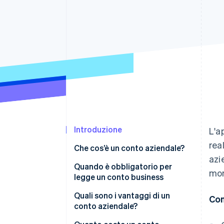
Link
Pagamento accelerato
Financial Connections
Conti finanziari collegati
Introduzione
L'a
rea
Che cos’è un conto aziendale?
azi
Quando è obbligatorio per
mom
legge un conto business
Quali sono i vantaggi di un
Con
conto aziendale?