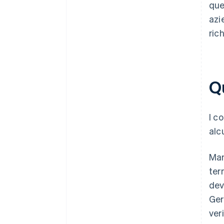
que
azi
ric
Qu
I c
alc
Man
ter
dev
Ger
ver