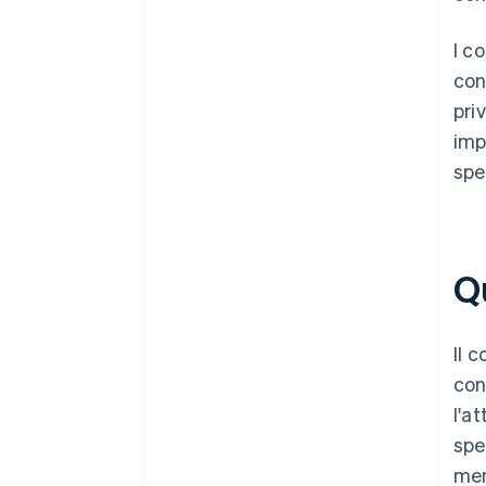
I c
con
pri
imp
spe
Q
Il 
con
l'a
spe
men