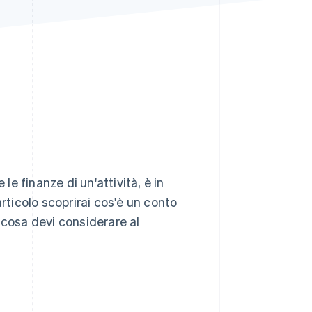
Stripe Sessions 2026
Scopri come Stripe sta
costruendo
l'infrastruttura
economica per l'IA.
Guarda ora
le finanze di un'attività, è in
rticolo scoprirai cos'è un conto
 cosa devi considerare al