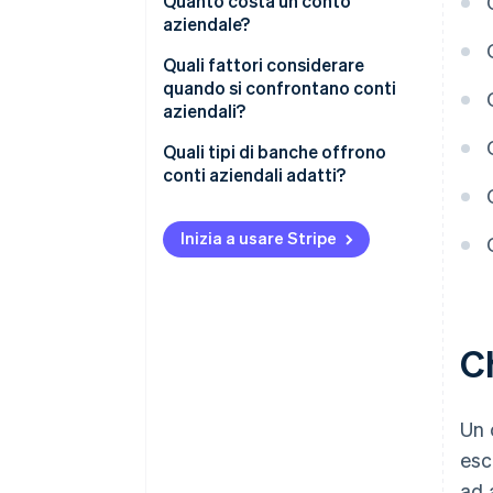
Quanto costa un conto
aziendale?
Quali fattori considerare
quando si confrontano conti
aziendali?
Quali tipi di banche offrono
conti aziendali adatti?
Inizia a usare Stripe
C
Un 
esc
ad 