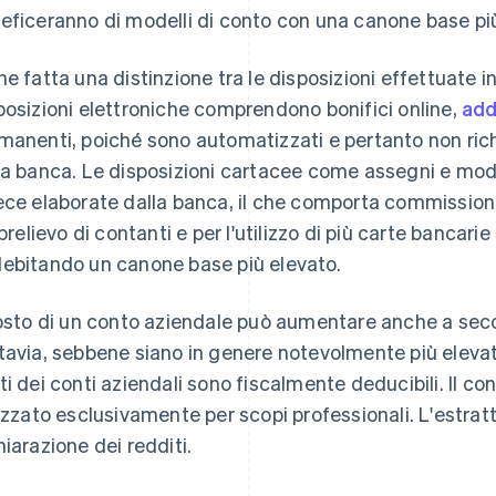
eficeranno di modelli di conto con una canone base più
ne fatta una distinzione tra le disposizioni effettuate 
posizioni elettroniche comprendono bonifici online,
add
manenti, poiché sono automatizzati e pertanto non ric
la banca. Le disposizioni cartacee come assegni e mod
ece elaborate dalla banca, il che comporta commissioni p
l prelievo di contanti e per l'utilizzo di più carte bancari
ebitando un canone base più elevato.
costo di un conto aziendale può aumentare anche a secon
tavia, sebbene siano in genere notevolmente più elevati r
ti dei conti aziendali sono fiscalmente deducibili. Il c
lizzato esclusivamente per scopi professionali. L'estrat
hiarazione dei redditi.