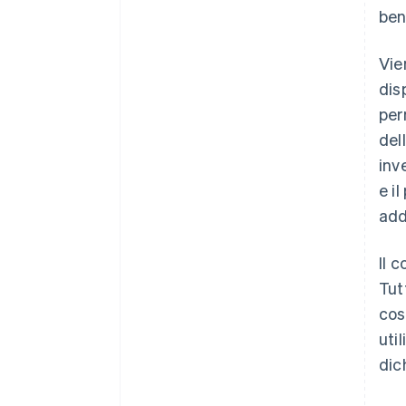
ben
Vie
dis
per
del
inv
e i
add
Il 
Tut
cos
uti
dic