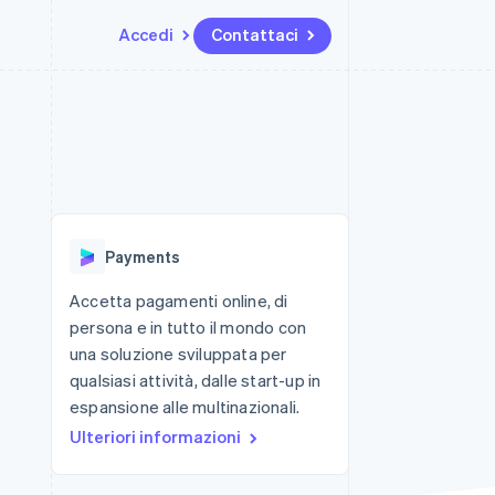
Accedi
Contattaci
Risorse
Ecosistema
Recapiti
me e marketplace
Altro
Integrazioni app
Partner
Contattaci
Product roadmap
ns
Esempi di codice
Stripe App Marketplace
Diventa nostro partner
Scopri cosa ti aspetta
 piattaforme
Blog per sviluppatori
 platforms
ibero
Stato dell'API
Radar
ari integrati
Prevenzione delle frodi
Payments
 fisiche
Atlas
Costituzione di start-up
Accetta pagamenti online, di
persona e in tutto il mondo con
Climate
Rimozione del carbonio
una soluzione sviluppata per
qualsiasi attività, dalle start-up in
Identity
Verifica online dell'identità
espansione alle multinazionali.
Ulteriori informazioni