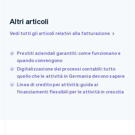
Estonia
English
Finlandia
Altri articoli
English
Svenska
Francia
Vedi tutti gli articoli relativi alla fatturazione
Français
English
Germania
Deutsch
English
Prestiti aziendali garantiti: come funzionano e
Giappone
日本語
English
quando convengono
Gibilterra
Digitalizzazione dei processi contabili: tutto
English
quello che le attività in Germania devono sapere
Grecia
English
Linea di credito per attività: guida ai
India
finanziamenti flessibili per le attività in crescita
English
Irlanda
English
Italia
Italiano
English
Lettonia
English