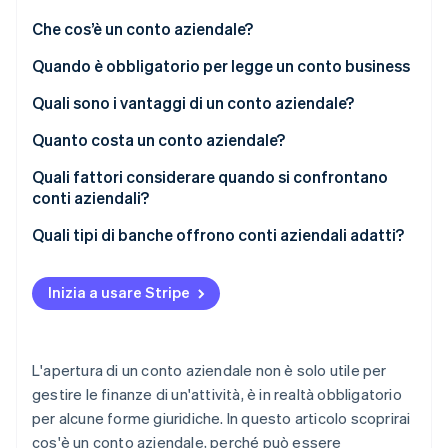
Scopri cosa ti aspetta
Che cos’è un conto aziendale?
Radar
Ecosistema
Prevenzione delle frodi
Quando è obbligatorio per legge un conto business
Partner
Atlas
Quali sono i vantaggi di un conto aziendale?
Stripe App Marketplace
Costituzione di start-up
Quanto costa un conto aziendale?
Climate
Rimozione del carbonio
Quali fattori considerare quando si confrontano
Identity
conti aziendali?
Verifica online dell'identità
Quali tipi di banche offrono conti aziendali adatti?
Inizia a usare Stripe
Stripe Sessions 2026
Scopri come Stripe sta costruendo l'infrastruttura economi
Guarda ora
L'apertura di un conto aziendale non è solo utile per
gestire le finanze di un'attività, è in realtà obbligatorio
per alcune forme giuridiche. In questo articolo scoprirai
cos'è un conto aziendale, perché può essere