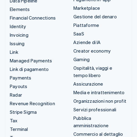
Data Pipeline
Marketplace
Elements
Gestione del denaro
Financial Connections
Piattaforme
Identity
SaaS
Invoicing
Aziende di IA
Issuing
Creator economy
Link
Gaming
Managed Payments
Ospitalità, viaggi e
Link di pagamento
tempo libero
Payments
Assicurazione
Payouts
Media e intrattenimento
Radar
Organizzazioni non profit
Revenue Recognition
Servizi professionali
Stripe Sigma
Pubblica
Tax
amministrazione
Terminal
Commercio al dettaglio