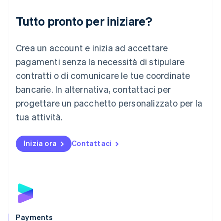
Liechtenstein
Deutsch
English
Tutto pronto per iniziare?
Lituania
English
Crea un account e inizia ad accettare
Lussemburgo
Français
Deutsch
English
pagamenti senza la necessità di stipulare
Malaysia
contratti o di comunicare le tue coordinate
English
简体中文
Malta
bancarie. In alternativa, contattaci per
English
progettare un pacchetto personalizzato per la
Messico
tua attività.
Español
English
Norvegia
English
Inizia ora
Contattaci
Nuova Zelanda
English
Paesi Bassi
Nederlands
English
Polonia
English
Portogallo
Português
English
Payments