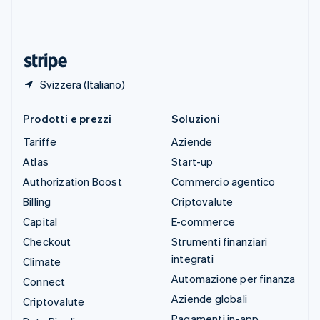
Thailandia
ไทย
English
Ungheria
English
Svizzera (Italiano)
Prodotti e prezzi
Soluzioni
Tariffe
Aziende
Atlas
Start-up
Authorization Boost
Commercio agentico
Billing
Criptovalute
Capital
E-commerce
Checkout
Strumenti finanziari
integrati
Climate
Automazione per finanza
Connect
Aziende globali
Criptovalute
Pagamenti in-app