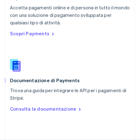
RAS di Hong Kong, Cina
Accetta pagamenti online e di persona in tutto il mondo
English
简体中文
con una soluzione di pagamento sviluppata per
Regno Unito
English
qualsiasi tipo di attività.
Repubblica Ceca
Scopri Payments
English
Romania
English
Singapore
English
简体中文
Slovacchia
English
Documentazione di Payments
Slovenia
English
Italiano
Trova una guida per integrare le API per i pagamenti di
Spagna
Stripe.
Español
English
Stati Uniti
Consulta la documentazione
English
Español
简体中文
Svezia
Svenska
English
Svizzera
Deutsch
Français
Italiano
English