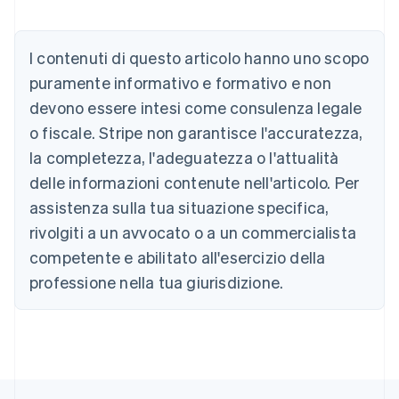
Australia
English
Austria
I contenuti di questo articolo hanno uno scopo
Deutsch
English
puramente informativo e formativo e non
Belgio
devono essere intesi come consulenza legale
Nederlands
Français
Deutsch
English
Brasile
o fiscale. Stripe non garantisce l'accuratezza,
Português
English
la completezza, l'adeguatezza o l'attualità
Bulgaria
English
delle informazioni contenute nell'articolo. Per
Canada
assistenza sulla tua situazione specifica,
English
Français
Cina continentale
rivolgiti a un avvocato o a un commercialista
简体中文
English
competente e abilitato all'esercizio della
Cipro
professione nella tua giurisdizione.
English
Croazia
English
Italiano
Danimarca
English
Emirati Arabi Uniti
English