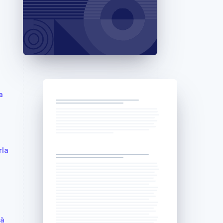
Stripe Sessions 2026
Scopri come Stripe sta
costruendo
l'infrastruttura
economica per l'IA.
Guarda ora
a
rla
tà