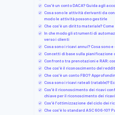
Cos'è un conto DACA? Guida agli accor
Cosa sono le attività derivanti da co
modo le attività possono gestirle
Che cos'è un diritto materiale? Com
In che modo gli strumenti di automazi
verso i clienti
Cosa sono i ricavi annui? Cosa sono e
Concetti di base sulla pianificazione d
Confronto tra prenotazioni e RAR: co
Che cos'è il riconoscimento del redd
Che cos'è un conto FBO? Approfondim
Cosa sono i ricavi rateali (ratable)? 
Cos'è il riconoscimento dei ricavi c
chiave per il riconoscimento dei ricav
Cos'è l'ottimizzazione del ciclo dei ri
Che cos'è lo standard ASC 606-10? Pa