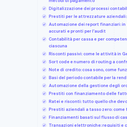
metodi di pagamento
Link
Digitalizzazione dei processi contabili
Pagamento accelerato
Financial Connections
Prestiti per le attrezzature aziendal
Conti finanziari collegati
Automazione dei report finanziari: i
accurati e pronti per l'audit
Contabilità per cassa e per competen
ciascuna
Risconti passivi: come le attività in 
Sort code e numero di routing a conf
Note di credito: cosa sono, come fun
Basi del periodo contabile per la ren
Automazione della gestione degli or
Prestiti con finanziamento delle fatt
Ratei e risconti: tutto quello che dev
Prestiti aziendali a tasso zero: come
Finanziamenti basati sul flusso di cas
Transazioni elettroniche: requisiti e 