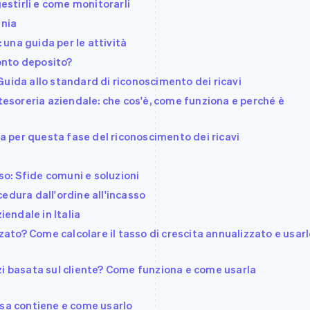
gestirli e come monitorarli
ania
: una guida per le attività
conto deposito?
uida allo standard di riconoscimento dei ricavi
 tesoreria aziendale: che cos'è, come funziona e perché è
da per questa fase del riconoscimento dei ricavi
sso: Sfide comuni e soluzioni
edura dall'ordine all'incasso
iendale in Italia
zzato? Come calcolare il tasso di crescita annualizzato e usar
zi basata sul cliente? Come funziona e come usarla
osa contiene e come usarlo