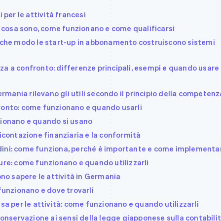
 per le attività francesi
i: cosa sono, come funzionano e come qualificarsi
n che modo le start-up in abbonamento costruiscono sistemi
za a confronto: differenze principali, esempi e quando usare
Germania rilevano gli utili secondo il principio della competenz
ronto: come funzionano e quando usarli
zionano e quando si usano
dicontazione finanziaria e la conformità
dini: come funziona, perché è importante e come implementa
ure: come funzionano e quando utilizzarli
ono sapere le attività in Germania
 funzionano e dove trovarli
sa per le attività: come funzionano e quando utilizzarli
conservazione ai sensi della legge giapponese sulla contabili