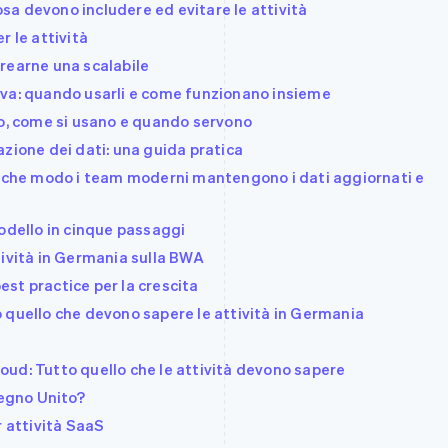
cosa devono includere ed evitare le attività
r le attività
rearne una scalabile
ttiva: quando usarli e come funzionano insieme
no, come si usano e quando servono
zione dei dati: una guida pratica
n che modo i team moderni mantengono i dati aggiornati e
odello in cinque passaggi
tività in Germania sulla BWA
best practice per la crescita
 quello che devono sapere le attività in Germania
cloud: Tutto quello che le attività devono sapere
Regno Unito?
r attività SaaS