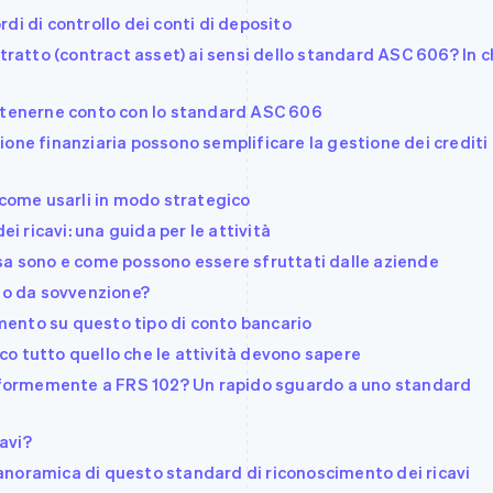
di di controllo dei conti di deposito
ntratto (contract asset) ai sensi dello standard ASC 606? In 
e tenerne conto con lo standard ASC 606
one finanziaria possono semplificare la gestione dei crediti
 come usarli in modo strategico
ei ricavi: una guida per le attività
sa sono e come possono essere sfruttati dalle aziende
ito da sovvenzione?
ento su questo tipo di conto bancario
Ecco tutto quello che le attività devono sapere
onformemente a FRS 102? Un rapido sguardo a uno standard
i
cavi?
noramica di questo standard di riconoscimento dei ricavi