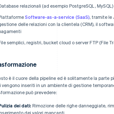
Database relazionali (ad esempio PostgreSQL, MySQL)
Piattaforme
Software-as-a-service (SaaS)
, tramite le
gestione delle relazioni con la clientela (CRM), il softwar
pagamenti
File semplici, registri, bucket cloud o server FTP (File T
asformazione
sto è il cuore della pipeline ed è solitamente la parte pi
i vengono inseriti in un ambiente di gestione temporane
sformazione può prevedere:
Pulizia dei dati:
Rimozione delle righe danneggiate, rim
inserimento dei valori mancanti.