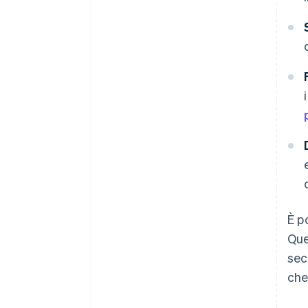
È p
Que
sec
che 