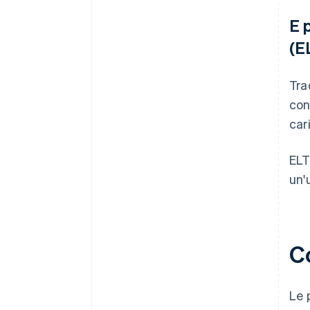
E 
(E
Tra
con
car
ELT
un'
C
Le 