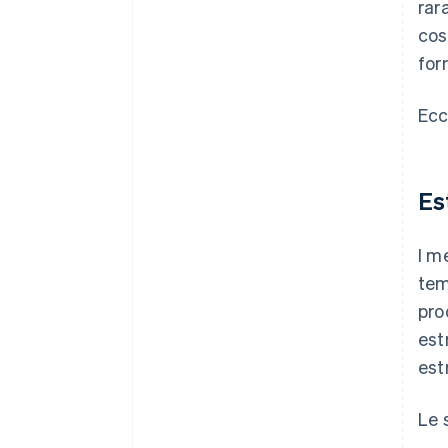
rar
cos
for
Ecc
Es
I m
tem
pro
est
est
Le 