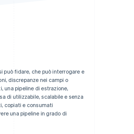
Stripe Sessions 2026
Scopri come Stripe sta
costruendo
l'infrastruttura
economica per l'IA.
Guarda ora
si può fidare, che può interrogare e
oni, discrepanze nei campi o
, una pipeline di estrazione,
 di utilizzabile, scalabile e senza
ti, copiati e consumati
ere una pipeline in grado di