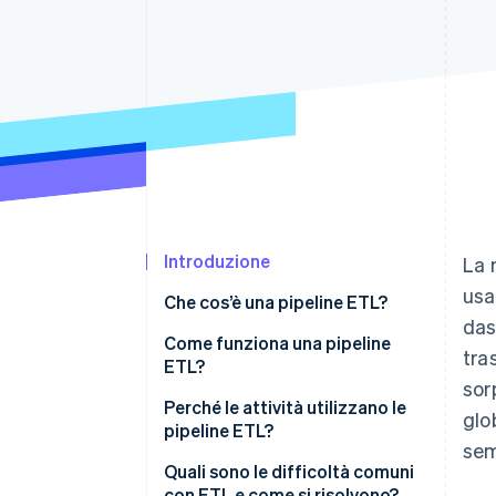
Link
Pagamento accelerato
Financial Connections
Conti finanziari collegati
Introduzione
La 
usa
Che cos’è una pipeline ETL?
das
E per quanto riguarda
Come funziona una pipeline
tra
estrazione, caricamento e
ETL?
sor
trasformazione (ELT)?
Estrazione
Perché le attività utilizzano le
glo
pipeline ETL?
Trasformazione
sem
Per creare una vista unificata
Quali sono le difficoltà comuni
Caricamento
tra i diversi sistemi
con ETL e come si risolvono?