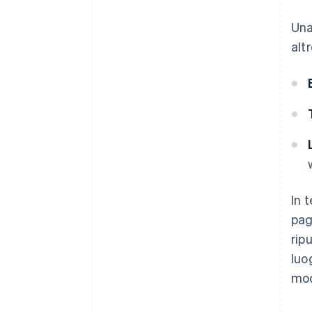
Una
alt
In 
pag
rip
luo
mod