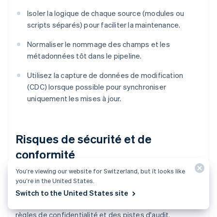
Isoler la logique de chaque source (modules ou
scripts séparés) pour faciliter la maintenance.
Normaliser le nommage des champs et les
métadonnées tôt dans le pipeline.
Utilisez la capture de données de modification
(CDC) lorsque possible pour synchroniser
uniquement les mises à jour.
Risques de sécurité et de
conformité
You’re viewing our website for Switzerland, but it looks like
Déplacer des données sensibles, en particulier des
you’re in the United States.
informations clients ou financières, crée des risques.
Switch to the United States site
Votre pipeline doit tenir compte de
chiffrement
, des
règles de confidentialité et des pistes d'audit.