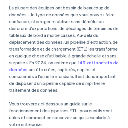
normalisation
Design pour le parallélisme
La plupart des équipes ont besoin de beaucoup de
Risques de sécurité et de conformité
Appuyez-vous sur l’élasticité du nuage
données – le type de données que vous pouvez faire
confiance, interroger et utiliser sans démêler un
Améliorer les problèmes mineurs avant qu’ils ne
deviennent urgents
désordre d’exportations, de décalages de terrain ou de
tableaux de bord à moitié cassés. Au-delà du
Construire pour la visibilité
déplacement des données, un pipeline d'extraction, de
transformation et de chargement (ETL) les transforme
en quelque chose d'utilisable, à grande échelle et sans
surprises. En 2024, on estime que
149 zettaoctets de
données
ont été créés, capturés, copiés et
consommés à l’échelle mondiale. Il est donc important
de disposer d’un pipeline capable de simplifier le
traitement des données.
Vous trouverez ci-dessous un guide sur le
fonctionnement des pipelines ETL, pourquoi ils sont
utiles et comment en concevoir un qui s’escalade à
votre entreprise.