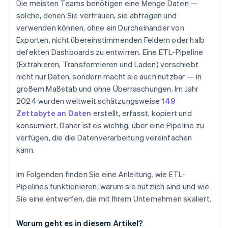
Design für Parallelität
Die meisten Teams benötigen eine Menge Daten —
Um Risiken zu steuern und Konformität zu
Sicherheits- und Compliance-Risiken
solche, denen Sie vertrauen, sie abfragen und
gewährleisten
Verlassen Sie sich auf die Elastizität Ihrer Cloud
verwenden können, ohne ein Durcheinander von
Wartungsverschuldung und Pipeline-Drift
Verbessern Sie kleinere Probleme, bevor sie
Exporten, nicht übereinstimmenden Feldern oder halb
dringend werden
defekten Dashboards zu entwirren. Eine ETL-Pipeline
(Extrahieren, Transformieren und Laden) verschiebt
Halten Sie die Pipeline modular
nicht nur Daten, sondern macht sie auch nutzbar — in
Für Übersichtlichkeit sorgen
großem Maßstab und ohne Überraschungen. Im Jahr
2024 wurden weltweit schätzungsweise
149
Zettabyte an Daten
erstellt, erfasst, kopiert und
konsumiert. Daher ist es wichtig, über eine Pipeline zu
verfügen, die die Datenverarbeitung vereinfachen
kann.
Im Folgenden finden Sie eine Anleitung, wie ETL-
Pipelines funktionieren, warum sie nützlich sind und wie
Sie eine entwerfen, die mit Ihrem Unternehmen skaliert.
Worum geht es in diesem Artikel?