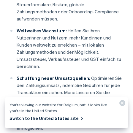
Steuerformulare, Risiken, globale
Zahlungsmethoden oder Onboarding-Compliance
aufwenden müssen.
Weltweites Wachstum:
Helfen Sie Ihren
Nutzerinnen und Nutzern, mehr Kundinnen und
Kunden weltweit zu erreichen – mit lokalen
Zahlungsmethoden und der Möglichkeit,
Umsatzsteuer, Verkaufssteuer und GST einfach zu
berechnen.
Schaffung neuer Umsatzquellen:
Optimieren Sie
den Zahlungsumsatz, indem Sie Gebühren für jede
Transaktion einziehen. Monetarisieren Sie die
Funktionen von Stripe, indem Sie Vor-Ort-
You’re viewing our website for Belgium, but it looks like
Zahlungen, sofortige Auszahlungen,
you’re in the United States.
Verkaufssteuereinzug, Finanzierung,
Switch to the United States site
Firmenkreditkarten und mehr auf Ihrer Plattform
ermöglichen.