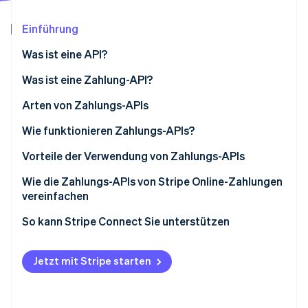
Betrugsprävention
Ecosystem
Atlas
Einführung
Start-up-Gründung
Partner
Stripe App-Marktplatz
Was ist eine API?
Climate
CO₂-Entnahme
Was ist eine Zahlung-API?
Identity
Arten von Zahlungs-APIs
Online-Identitätsprüfung
Wie funktionieren Zahlungs-APIs?
Zusätzliche Funktionen und Fähigkeiten von
Vorteile der Verwendung von Zahlungs-APIs
Zahlungs-APIs
Wie die Zahlungs-APIs von Stripe Online-Zahlungen
Stripe-Sessions 2026
vereinfachen
Erfahren Sie, wie Stripe Lösungen für die Wirts
Jetzt ansehen
So kann Stripe Connect Sie unterstützen
Jetzt mit Stripe starten