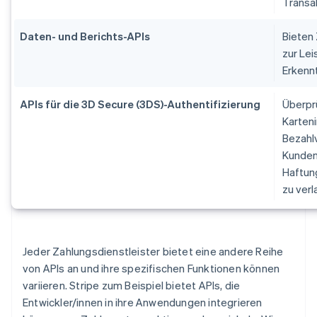
Transa
Daten- und Berichts-APIs
Bieten
zur Le
Erkenn
APIs für die 3D Secure (3DS)-Authentifizierung
Überprü
Karten
Bezahl
Kundena
Haftun
zu verl
Jeder Zahlungsdienstleister bietet eine andere Reihe
von APIs an und ihre spezifischen Funktionen können
variieren. Stripe zum Beispiel bietet APIs, die
Entwickler/innen in ihre Anwendungen integrieren