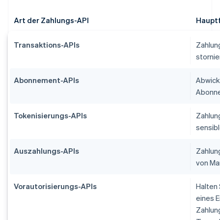
Art der Zahlungs-API
Haupt
Transaktions-APIs
Zahlung
stornie
Abonnement-APIs
Abwick
Abonne
Tokenisierungs-APIs
Zahlun
sensib
Auszahlungs-APIs
Zahlun
von Ma
Vorautorisierungs-APIs
Halten
eines 
Zahlung