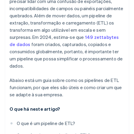
precisar lidar com uma confusão de exportações,
Melhore os problemas menores antes que eles se
tornem urgentes
incompatibilidades de campos ou painéis parcialmente
quebrados. Além de mover dados, um pipeline de
Mantenha o pipeline modular
extração, transformação e carregamento (ETL) os
Crie para visibilidade
transforma em algo utilizável em escala e sem
surpresas. Em 2024, estima-se que
149 zettabytes
de dados
foram criados, capturados, copiados e
consumidos globalmente, portanto, é importante ter
um pipeline que possa simplificar o processamento de
dados.
Abaixo está um guia sobre como os pipelines de ETL
funcionam, por que eles são úteis e como criar um que
se adapte à sua empresa.
O que há neste artigo?
O que é um pipeline de ETL?