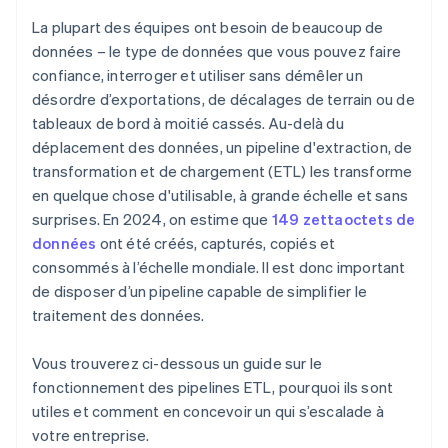
normalisation
Design pour le parallélisme
La plupart des équipes ont besoin de beaucoup de
Risques de sécurité et de conformité
Appuyez-vous sur l’élasticité du nuage
données – le type de données que vous pouvez faire
confiance, interroger et utiliser sans démêler un
Améliorer les problèmes mineurs avant qu’ils ne
deviennent urgents
désordre d’exportations, de décalages de terrain ou de
tableaux de bord à moitié cassés. Au-delà du
Construire pour la visibilité
déplacement des données, un pipeline d'extraction, de
transformation et de chargement (ETL) les transforme
en quelque chose d'utilisable, à grande échelle et sans
surprises. En 2024, on estime que
149 zettaoctets de
données
ont été créés, capturés, copiés et
consommés à l’échelle mondiale. Il est donc important
de disposer d’un pipeline capable de simplifier le
traitement des données.
Vous trouverez ci-dessous un guide sur le
fonctionnement des pipelines ETL, pourquoi ils sont
utiles et comment en concevoir un qui s’escalade à
votre entreprise.