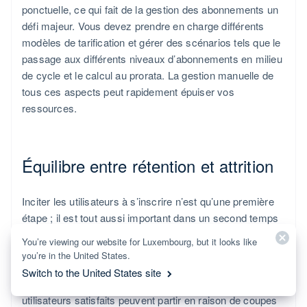
ponctuelle, ce qui fait de la gestion des abonnements un
défi majeur. Vous devez prendre en charge différents
modèles de tarification et gérer des scénarios tels que le
passage aux différents niveaux d’abonnements en milieu
de cycle et le calcul au prorata. La gestion manuelle de
tous ces aspects peut rapidement épuiser vos
ressources.
Équilibre entre rétention et attrition
Inciter les utilisateurs à s’inscrire n’est qu’une première
étape ; il est tout aussi important dans un second temps
de les fidéliser. Des
taux d’attrition
élevés peuvent nuire
You’re viewing our website for Luxembourg, but it looks like
aux entreprises SaaS. Les clients peuvent se désinscrire
you’re in the United States.
s'ils ne perçoivent pas clairement la valeur ajoutée ou si
Switch to the United States site
le processus d'intégration est insuffisant. Même les
utilisateurs satisfaits peuvent partir en raison de coupes