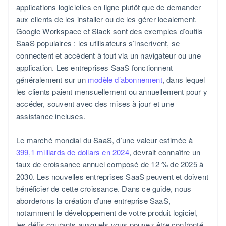
Déterminer les tarifs et les paiements
Modèles hybrides
Équilibre entre personnalisation et standardisation
applications logicielles en ligne plutôt que de demander
payantes
Conformité et sécurité intégrées
Déclaration fiscale automatique au titre de
aux clients de les installer ou de les gérer localement.
Lancer l’application de manière stratégique
Gestion des coûts d’infrastructure
Améliorer votre site Web pour la conversion
l’article 83(b)
Google Workspace et Slack sont des exemples d’outils
Intégrations de marketplaces
SaaS populaires : les utilisateurs s’inscrivent, se
Fournir des mises à jour continues sans interruption
Utiliser la croissance axée sur les produits (PLG)
Documents juridiques d’entreprise de classe
connectent et accèdent à tout via un navigateur ou une
mondiale
Définir votre stratégie de prix
S’associer à des influenceurs et des affiliés
application. Les entreprises SaaS fonctionnent
Une année gratuite de Stripe Payments, plus de
généralement sur un
modèle d’abonnement
, dans lequel
Se démarquer sur un marché saturé
Cultiver les prospects avec des campagnes par e-mail
50 000 $ en crédits et remises partenaires
les clients paient mensuellement ou annuellement pour y
accéder, souvent avec des mises à jour et une
Investir dans la réussite client
assistance incluses.
Utiliser des indicateurs pour affiner votre stratégie
Le marché mondial du SaaS, d’une valeur estimée à
399,1 milliards de dollars en 2024
, devrait connaître un
taux de croissance annuel composé de 12 % de 2025 à
2030. Les nouvelles entreprises SaaS peuvent et doivent
bénéficier de cette croissance. Dans ce guide, nous
aborderons la création d’une entreprise SaaS,
notamment le développement de votre produit logiciel,
les défis courants auxquels vous pouvez être confronté