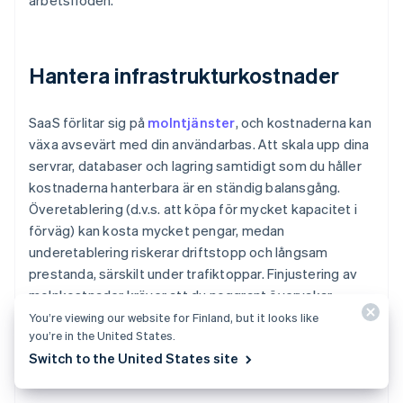
arbetsflöden.
Hantera infrastrukturkostnader
SaaS förlitar sig på
molntjänster
, och kostnaderna kan
växa avsevärt med din användarbas. Att skala upp dina
servrar, databaser och lagring samtidigt som du håller
kostnaderna hanterbara är en ständig balansgång.
Överetablering (d.v.s. att köpa för mycket kapacitet i
förväg) kan kosta mycket pengar, medan
underetablering riskerar driftstopp och långsam
prestanda, särskilt under trafiktoppar. Finjustering av
molnkostnader kräver att du noggrant övervakar
användningen och automatiserar skalning där det är
You’re viewing our website for Finland, but it looks like
you’re in the United States.
möjligt.
Switch to the United States site