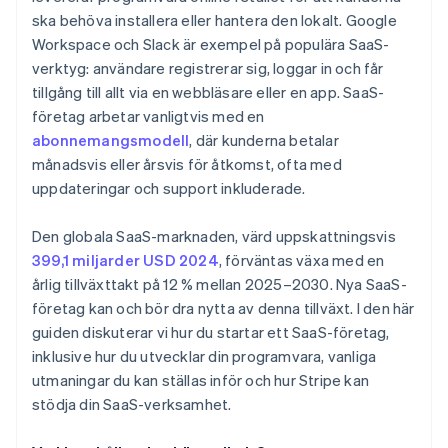
Använd produktledd tillväxt (PLG)
Juridiska dokument för företag i världsklass
ska behöva installera eller hantera den lokalt. Google
Leverera kontinuerliga uppdateringar utan avbrott
Workspace och Slack är exempel på populära SaaS-
Samarbeta med influencers och samarbetspartner
Ett kostnadsfritt år med Stripe Payments, plus
verktyg: användare registrerar sig, loggar in och får
Hitta en bra prisstrategi
50 000 USD i partnerkrediter och rabatter
Vårda potentiella kunder med e-postkampanjer
tillgång till allt via en webbläsare eller en app. SaaS-
Att sticka ut på en konkurrenstyngd marknad
företag arbetar vanligtvis med en
Investera i kundernas framgång
abonnemangsmodell
, där kunderna betalar
månadsvis eller årsvis för åtkomst, ofta med
Finjustera strategin med hjälp av mätvärden
uppdateringar och support inkluderade.
Den globala SaaS-marknaden, värd uppskattningsvis
399,1 miljarder USD 2024
, förväntas växa med en
årlig tillväxttakt på 12 % mellan 2025–2030. Nya SaaS-
företag kan och bör dra nytta av denna tillväxt. I den här
guiden diskuterar vi hur du startar ett SaaS-företag,
inklusive hur du utvecklar din programvara, vanliga
utmaningar du kan ställas inför och hur Stripe kan
stödja din SaaS-verksamhet.