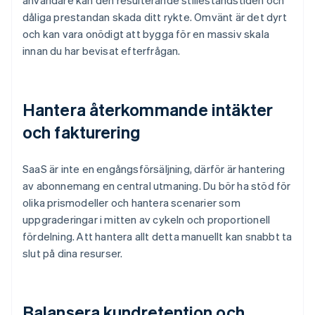
användare kan den resulterande stilleståndstiden och
dåliga prestandan skada ditt rykte. Omvänt är det dyrt
och kan vara onödigt att bygga för en massiv skala
innan du har bevisat efterfrågan.
Hantera återkommande intäkter
och fakturering
SaaS är inte en engångsförsäljning, därför är hantering
av abonnemang en central utmaning. Du bör ha stöd för
olika prismodeller och hantera scenarier som
uppgraderingar i mitten av cykeln och proportionell
fördelning. Att hantera allt detta manuellt kan snabbt ta
slut på dina resurser.
Balansera kundretention och