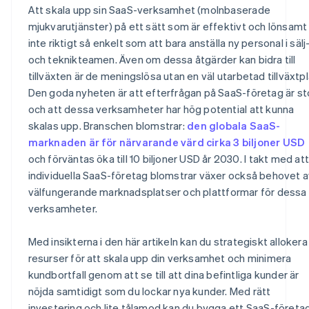
Kontantfritt aktieköp för grundare
Att skala upp sin SaaS-verksamhet (molnbaserade
mjukvarutjänster) på ett sätt som är effektivt och lönsamt 
Automatisk deklaration för val av skatt enligt 83(b)
inte riktigt så enkelt som att bara anställa ny personal i sälj
Juridiska dokument för företag i världsklass
och teknikteamen. Även om dessa åtgärder kan bidra till
tillväxten är de meningslösa utan en väl utarbetad tillväxtpl
Ett kostnadsfritt år med Stripe Payments, plus
Den goda nyheten är att efterfrågan på SaaS-företag är st
50 000 USD i partnerkrediter och rabatter
och att dessa verksamheter har hög potential att kunna
skalas upp. Branschen blomstrar:
den globala SaaS-
marknaden är för närvarande värd cirka 3 biljoner USD
och förväntas öka till 10 biljoner USD år 2030. I takt med att
individuella SaaS-företag blomstrar växer också behovet a
välfungerande marknadsplatser och plattformar för dessa
verksamheter.
Med insikterna i den här artikeln kan du strategiskt allokera
resurser för att skala upp din verksamhet och minimera
kundbortfall genom att se till att dina befintliga kunder är
nöjda samtidigt som du lockar nya kunder. Med rätt
investering och lite tålamod kan du bygga ett SaaS-företa