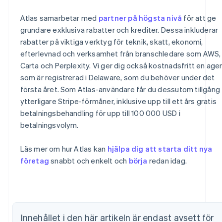
Atlas samarbetar med
partner på högsta nivå
för att ge
grundare exklusiva rabatter och krediter. Dessa inkluderar
rabatter på viktiga verktyg för teknik, skatt, ekonomi,
efterlevnad och verksamhet från branschledare som AWS,
Carta och Perplexity. Vi ger dig också kostnadsfritt en age
som är registrerad i Delaware, som du behöver under det
första året. Som Atlas-användare får du dessutom tillgång t
ytterligare Stripe-förmåner, inklusive upp till ett års gratis
betalningsbehandling för upp till 100 000 USD i
Australien
betalningsvolym.
English
Belgien
Läs mer om hur Atlas kan
hjälpa dig att starta ditt nya
Nederlands
Français
Deutsch
English
företag
snabbt och enkelt och
börja
redan idag.
Brasilien
Português
English
Bulgarien
English
Cypern
English
Innehållet i den här artikeln är endast avsett för
Danmark