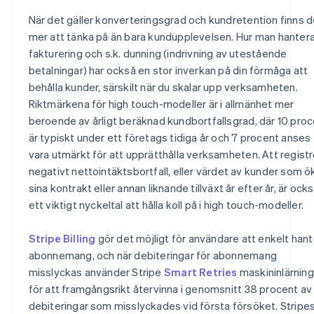
När det gäller konverteringsgrad och kundretention finns d
mer att tänka på än bara kundupplevelsen. Hur man hantera
fakturering och s.k. dunning (indrivning av utestående
betalningar) har också en stor inverkan på din förmåga att
behålla kunder, särskilt när du skalar upp verksamheten.
Riktmärkena för high touch-modeller är i allmänhet mer
beroende av årligt beräknad kundbortfallsgrad, där 10 pro
är typiskt under ett företags tidiga år och 7 procent anses
vara utmärkt för att upprätthålla verksamheten. Att regist
negativt nettointäktsbortfall, eller värdet av kunder som ö
sina kontrakt eller annan liknande tillväxt år efter år, är ock
ett viktigt nyckeltal att hålla koll på i high touch-modeller.
Stripe Billing
gör det möjligt för användare att enkelt han
abonnemang, och när debiteringar för abonnemang
misslyckas använder Stripe
Smart Retries
maskininlärning
för att framgångsrikt återvinna i genomsnitt 38 procent av
debiteringar som misslyckades vid första försöket. Stripe