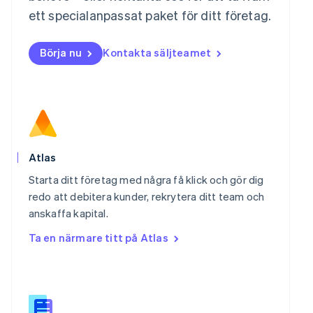
ett specialanpassat paket för ditt företag.
Nederlands
English
Norge
English
Börja nu
Kontakta säljteamet
Nya Zeeland
English
Polen
English
Portugal
Português
English
Rumänien
English
Atlas
Schweiz
Starta ditt företag med några få klick och gör dig
Deutsch
Français
Italiano
English
Singapore
redo att debitera kunder, rekrytera ditt team och
English
简体中文
anskaffa kapital.
Slovakien
Ta en närmare titt på Atlas
English
Slovenien
English
Italiano
Spanien
Español
English
Storbritannien