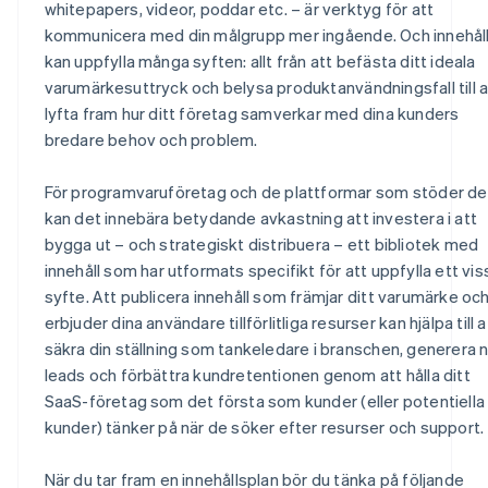
whitepapers, videor, poddar etc. – är verktyg för att
kommunicera med din målgrupp mer ingående. Och innehål
kan uppfylla många syften: allt från att befästa ditt ideala
varumärkesuttryck och belysa produktanvändningsfall till a
lyfta fram hur ditt företag samverkar med dina kunders
bredare behov och problem.
För programvaruföretag och de plattformar som stöder d
kan det innebära betydande avkastning att investera i att
bygga ut – och strategiskt distribuera – ett bibliotek med
innehåll som har utformats specifikt för att uppfylla ett vis
syfte. Att publicera innehåll som främjar ditt varumärke oc
erbjuder dina användare tillförlitliga resurser kan hjälpa till a
säkra din ställning som tankeledare i branschen, generera 
leads och förbättra kundretentionen genom att hålla ditt
SaaS-företag som det första som kunder (eller potentiella
kunder) tänker på när de söker efter resurser och support.
När du tar fram en innehållsplan bör du tänka på följande