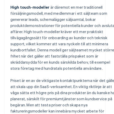
High touch-modeller
är däremot en mer traditionell
försäljningsmodell, med medlemmar i ett säljteam som
genererar leads, schemalägger säljsamtal, bokar
produktdemonstrationer för potentiella kunder och avsluta
affärer. High touch-modeller kräver ett mer praktiskt
tillvägagångssätt för onboarding av kunder och teknisk
support, vilket kommer att vara nyckeln till att minimera
kundbortfallet. Denna modell ger säljteamet mycket störr
frihet när det gäller att fastställa prispaket som är
skräddarsydda för en kunds särskilda behov, till exempel
stora företag med hundratals potentiella användare.
Priset är en av de viktigaste kontaktpunkterna när det gäll
att skala upp din SaaS-verksamhet. En viktig riktlinje är att
våga sätta ett högre pris på dina produkter än du kanske 
planerat, särskilt för premiumtjänster som kundservice på
begäran. Men att testa priser och skapa nya
faktureringsmodeller kan innebära mycket arbete för