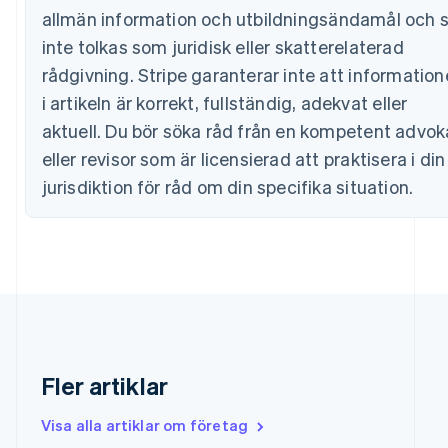
allmän information och utbildningsändamål och 
English
Estland
inte tolkas som juridisk eller skatterelaterad
English
rådgivning. Stripe garanterar inte att informatio
Fastlandskina
i artikeln är korrekt, fullständig, adekvat eller
简体中文
English
Finland
aktuell. Du bör söka råd från en kompetent advok
English
Svenska
eller revisor som är licensierad att praktisera i din
Frankrike
Français
English
jurisdiktion för råd om din specifika situation.
Förenade Arabemiraten
English
Gibraltar
English
Grekland
English
Hongkong SAR, Kina
English
简体中文
Indien
Fler artiklar
English
Irland
Visa alla artiklar om företag
English
Italien