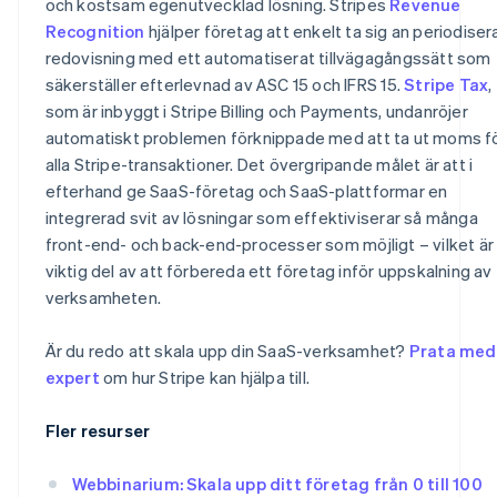
och kostsam egenutvecklad lösning. Stripes
Revenue
Recognition
hjälper företag att enkelt ta sig an periodiser
redovisning med ett automatiserat tillvägagångssätt som
säkerställer efterlevnad av ASC 15 och IFRS 15.
Stripe Tax
,
som är inbyggt i Stripe Billing och Payments, undanröjer
automatiskt problemen förknippade med att ta ut moms f
alla Stripe-transaktioner. Det övergripande målet är att i
efterhand ge SaaS-företag och SaaS-plattformar en
integrerad svit av lösningar som effektiviserar så många
front-end- och back-end-processer som möjligt – vilket är
viktig del av att förbereda ett företag inför uppskalning av
verksamheten.
Är du redo att skala upp din SaaS-verksamhet?
Prata med
expert
om hur Stripe kan hjälpa till.
Fler resurser
Webbinarium: Skala upp ditt företag från 0 till 100