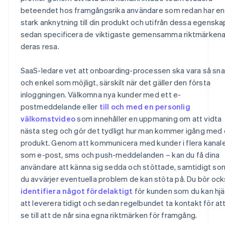
beteendet hos framgångsrika användare som redan har en
stark anknytning till din produkt och utifrån dessa egenska
sedan specificera de viktigaste gemensamma riktmärkena
deras resa.
SaaS-ledare vet att onboarding-processen ska vara så sn
och enkel som möjligt, särskilt när det gäller den första
inloggningen. Välkomna nya kunder med ett e-
postmeddelande eller
till och med en personlig
välkomstvideo
som innehåller en uppmaning om att vidta
nästa steg och gör det tydligt hur man kommer igång med 
produkt. Genom att kommunicera med kunder i flera kanale
som e-post, sms och push-meddelanden – kan du få dina
användare att känna sig sedda och stöttade, samtidigt so
du avvärjer eventuella problem de kan stöta på. Du bör oc
identifiera något fördelaktigt
för kunden som du kan hjä
att leverera tidigt och sedan regelbundet ta kontakt för at
se till att de når sina egna riktmärken för framgång.