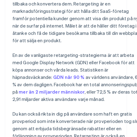
tillbaka och konvertera dem. Retargeting är en
marknadsföringsstrategi för att hålla ditt SaaS-företag
framför potentiella kunder genom att visa din produkt på n
när de surfar på internet. Målet är att de håller ditt företag i
åtanke och få de tidigare besökarna tillbaka till din webbpl
för att sälja en produkt.
En av de vanligaste retargeting-strategierna är att arbeta
med Google Display Network (GDN) eller Facebook för att
köpa annonser och vårda leads. Statistiken är
häpnadsväckande:
GDN når 90 %
av världens användare, 
% av dem dagligen. Facebook har en total annonseringspub
på
mer än 2 miljarder människor
, eller 72,5 % av deras to
2,91 miljarder aktiva användare varje månad.
Du kan också rikta in dig på användare som haft en gratis
provperiod som inte konverterade när provperioden tog sl
genom att erbjuda tidsbegränsade rabatter eller en
förlängning av provperioden. Retargeting är också en