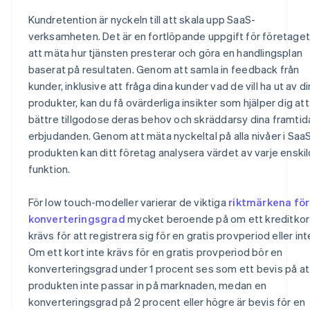
Kundretention är nyckeln till att skala upp SaaS-
verksamheten. Det är en fortlöpande uppgift för företaget
att mäta hur tjänsten presterar och göra en handlingsplan
baserat på resultaten. Genom att samla in feedback från
kunder, inklusive att fråga dina kunder vad de vill ha ut av d
produkter, kan du få ovärderliga insikter som hjälper dig att
bättre tillgodose deras behov och skräddarsy dina framtid
erbjudanden. Genom att mäta nyckeltal på alla nivåer i Saa
produkten kan ditt företag analysera värdet av varje enskil
funktion.
För low touch-modeller varierar de viktiga
riktmärkena för
konverteringsgrad
mycket beroende på om ett kreditkor
krävs för att registrera sig för en gratis provperiod eller int
Om ett kort inte krävs för en gratis provperiod bör en
konverteringsgrad under 1 procent ses som ett bevis på at
produkten inte passar in på marknaden, medan en
konverteringsgrad på 2 procent eller högre är bevis för en