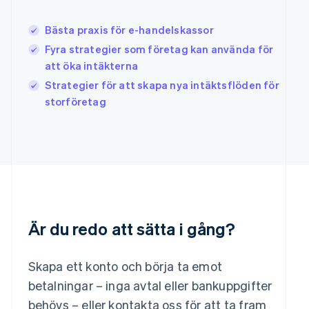
Italiano
English
Japan
Bästa praxis för e-handelskassor
日本語
English
Fyra strategier som företag kan använda för
Kanada
att öka intäkterna
English
Français
Kroatien
Strategier för att skapa nya intäktsflöden för
English
Italiano
storföretag
Lettland
English
Liechtenstein
Deutsch
English
Litauen
English
Luxemburg
Français
Deutsch
English
Är du redo att sätta i gång?
Malaysia
English
简体中文
Malta
Skapa ett konto och börja ta emot
English
Mexiko
betalningar – inga avtal eller bankuppgifter
Español
English
behövs – eller kontakta oss för att ta fram
Nederländerna