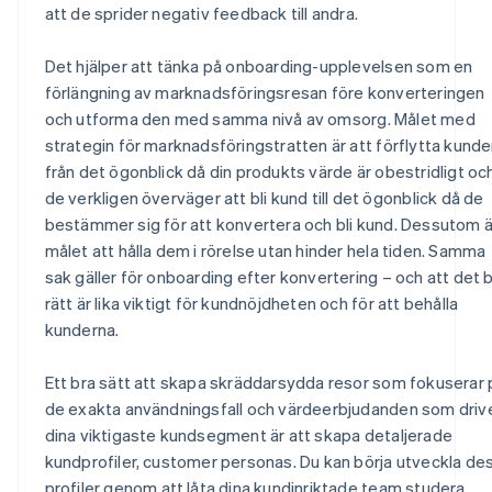
att de sprider negativ feedback till andra.
Det hjälper att tänka på onboarding-upplevelsen som en
förlängning av marknadsföringsresan före konverteringen
och utforma den med samma nivå av omsorg. Målet med
strategin för marknadsföringstratten är att förflytta kund
från det ögonblick då din produkts värde är obestridligt oc
de verkligen överväger att bli kund till det ögonblick då de
bestämmer sig för att konvertera och bli kund. Dessutom ä
målet att hålla dem i rörelse utan hinder hela tiden. Samma
sak gäller för onboarding efter konvertering – och att det bl
rätt är lika viktigt för kundnöjdheten och för att behålla
kunderna.
Ett bra sätt att skapa skräddarsydda resor som fokuserar 
de exakta användningsfall och värdeerbjudanden som driv
dina viktigaste kundsegment är att skapa detaljerade
kundprofiler, customer personas. Du kan börja utveckla de
profiler genom att låta dina kundinriktade team studera