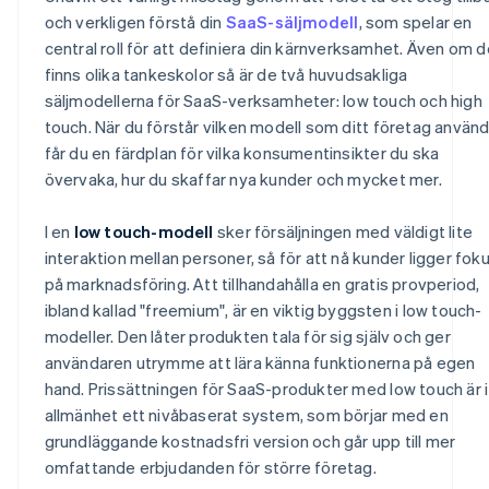
och verkligen förstå din
SaaS-säljmodell
, som spelar en
central roll för att definiera din kärnverksamhet. Även om d
finns olika tankeskolor så är de två huvudsakliga
säljmodellerna för SaaS-verksamheter: low touch och high
touch. När du förstår vilken modell som ditt företag använ
får du en färdplan för vilka konsumentinsikter du ska
övervaka, hur du skaffar nya kunder och mycket mer.
I en
low touch-modell
sker försäljningen med väldigt lite
interaktion mellan personer, så för att nå kunder ligger fok
på marknadsföring. Att tillhandahålla en gratis provperiod,
ibland kallad "freemium", är en viktig byggsten i low touch-
modeller. Den låter produkten tala för sig själv och ger
användaren utrymme att lära känna funktionerna på egen
hand. Prissättningen för SaaS-produkter med low touch är i
allmänhet ett nivåbaserat system, som börjar med en
grundläggande kostnadsfri version och går upp till mer
omfattande erbjudanden för större företag.