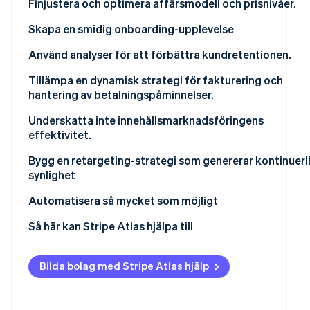
Finjustera och optimera affärsmodell och prisnivåer.
Identitetsverifiering online
Partner
Stripe App Marketplace
Skapa en smidig onboarding-upplevelse
Använd analyser för att förbättra kundretentionen.
Tillämpa en dynamisk strategi för fakturering och
Stripe Sessions 2026
hantering av betalningspåminnelser.
Se hur Stripe bygger den ekonomiska in
Titta nu
Underskatta inte innehållsmarknadsföringens
effektivitet.
Bygg en retargeting-strategi som genererar kontinuerl
synlighet
Automatisera så mycket som möjligt
Så här kan Stripe Atlas hjälpa till
Ansök till Atlas
Bilda bolag med Stripe Atlas hjälp
Ta emot betalningar och banktjänster innan ditt EIN
anländer