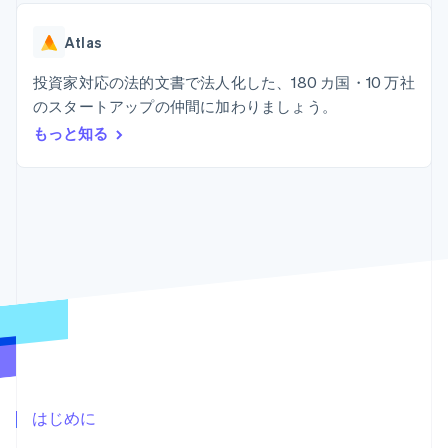
Recognition
ポーネント
SaaS
従量課金請求を提供
決済手段
製品ロードマップ
ステーブルコイン担保型
会計管理の
125 以上の決
Atlas
Sessions 年次カンファ
のカードを発行
自動化
済手段を利用
レンス
エージェントによるサー
Stripe
可能
Terminal
投資家対応の法的文書で法人化した、180 カ国・10 万社
採用情報
ビスのプロビジョニング
Sigma
業種別
対面支払い
ニュースルーム
と管理
のスタートアップの仲間に加わりましょう。
カスタムレ
Authorization
Stripe Press
もっと知る
ポート
Boost
AI 企業
Data
決済成功率の
クリエイターエコノミ―
Pipeline
最適化
ゲーム
リソース
データの同
Link
ホスピタリティ、旅行、
お問い合わせ
期
スピーディー
レジャー
な決済
保険
アプリへの導入
営業にお問い合わせ
メディアおよびエンター
コードサンプル
パートナーになる
テインメント
開発者のブログ
非営利団体
API ステータス
プロフェッショナルサー
その他
ビス
Product roadmap
パブリックセクター
今後の予定を確認
小売業
Radar
不正防止
はじめに
エコシステム
Atlas
スタートアップの企業設立