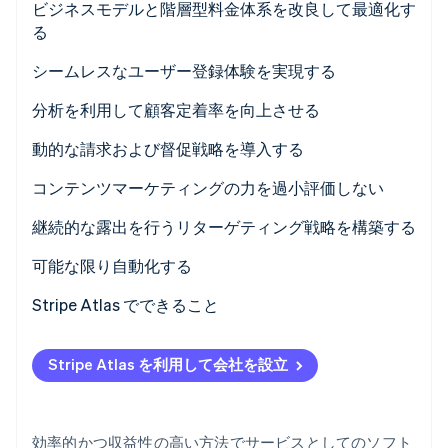
ビジネスモデルと階層型料金体系を改良して最適化す
パートナー
Climate
る
Stripe App Marketplace
カーボンリムーバル
シームレスなユーザー登録体験を実現する
Identity
オンライン本人確認
分析を利用して顧客定着率を向上させる
動的な請求および督促戦略を導入する
コンテンツマーケティングの力を過小評価しない
Stripe Sessions 2026
継続的な露出を行うリターゲティング戦略を構築する
Stripe が AI の経済インフラをどのように構築しているかを
ご覧ください。
可能な限り自動化する
こちらをご覧ください
Stripe Atlas でできること
Atlas への申請
Stripe Atlas を利用して会社を設立
EIN が到着する前に決済を受け付け、銀行取引を行う
創業者株式のキャッシュレス購入
効率的かつ収益性の高い方法でサービスとしてのソフト