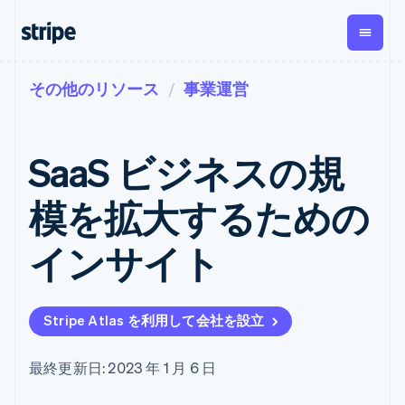
その他のリソース
事業運営
企業規模別
ドキュメント
学ぶ
支払い
収益
資金管
プラッ
理
フォー
大企業向け
Stripe のドキュメント
ブログ
とマー
Payments
Billing
スタートアップ向け
API リファレンス
導入事例
SaaS ビジネスの規
オンライン決
経常収益
ットプ
Global
ライブラリと SDK
ガイド
済
Metronome
Payouts
イス
Stripe Apps
Managed
模を拡大するための
従量課金
Payments
第三者
Connec
ユースケース別
マーチャント
サブスクリ
への入
サポート
プション
オブレコード
金
インサイト
プラッ
ガイド
エージェンティックコマ
サブスクリ
ソリューショ
Payment links
フォー
ース
サポートに問い合わせる
プションの
ン
決済の
E コマース / ECサイト
オンライン決済を受け付
管理サポートプラン
コーディング
管理
Invoicing
築
埋込型金融
け
プロフェッショナルサー
1 回限りまた
不要の決済ペ
Stripe Atlas を利用して会社を設立
請求・財務関連
構築済みの決済を実装
ビス
は継続
ージ
Checkout
グローバルビジネス
プラットフォームまたは
構築済み決済
Tax
アプリ内決済
マーケットプレイスを構
消費税と
UI
最終更新日: 2023 年 1 月 6 日
マーケットプレイス
築する
VAT の自動
Elements
資金管理
サブスクリプションを管
柔軟な UI コン
計算
Revenue
会社
プラットフォーム
理