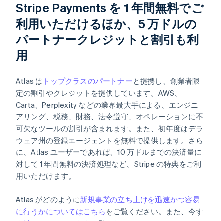
Stripe Payments を 1 年間無料でご
利用いただけるほか、5 万ドルの
パートナークレジットと割引も利
用
Atlas は
トップクラスのパートナー
と提携し、創業者限
定の割引やクレジットを提供しています。AWS、
Carta、Perplexity などの業界最大手による、エンジニ
アリング、税務、財務、法令遵守、オペレーションに不
可欠なツールの割引が含まれます。また、初年度はデラ
ウェア州の登録エージェントを無料で提供します。さら
に、Atlas ユーザーであれば、10 万ドルまでの決済量に
対して 1 年間無料の決済処理など、Stripe の特典をご利
用いただけます。
アイルランド
Atlas がどのように
新規事業の立ち上げを迅速かつ容易
English
に行うかについてはこちら
をご覧ください。また、今す
アメリカ