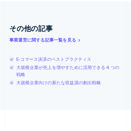
English
クロアチア
English
Italiano
ジブラルタル
English
その他の記事
シンガポール
English
简体中文
事業運営に関する記事一覧を見る
スイス
Deutsch
Français
Italiano
English
スウェーデン
E-コマース決済のベストプラクティス
Svenska
English
スペイン
大規模企業が売上を増やすために活用できる 4 つの
Español
English
戦略
スロバキア
大規模企業向けの新たな収益源の創出戦略
English
スロベニア
English
Italiano
タイ
ไทย
English
チェコ共和国
English
デンマーク
English