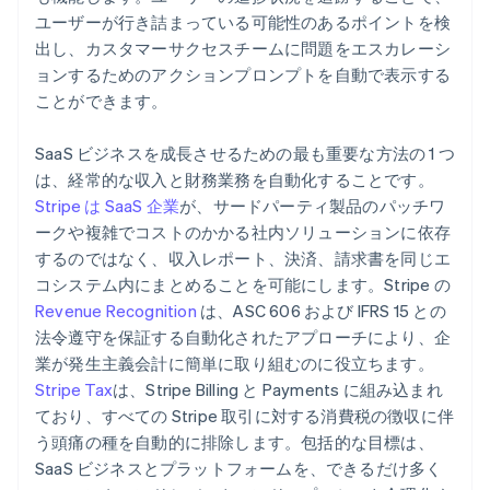
ユーザーが行き詰まっている可能性のあるポイントを検
出し、カスタマーサクセスチームに問題をエスカレーシ
ョンするためのアクションプロンプトを自動で表示する
ことができます。
SaaS ビジネスを成長させるための最も重要な方法の 1 つ
は、経常的な収入と財務業務を自動化することです。
Stripe は SaaS 企業
が、サードパーティ製品のパッチワ
ークや複雑でコストのかかる社内ソリューションに依存
するのではなく、収入レポート、決済、請求書を同じエ
コシステム内にまとめることを可能にします。Stripe の
Revenue Recognition
は、ASC 606 および IFRS 15 との
法令遵守を保証する自動化されたアプローチにより、企
業が発生主義会計に簡単に取り組むのに役立ちます。
Stripe Tax
は、Stripe Billing と Payments に組み込まれ
ており、すべての Stripe 取引に対する消費税の徴収に伴
う頭痛の種を自動的に排除します。包括的な目標は、
SaaS ビジネスとプラットフォームを、できるだけ多く