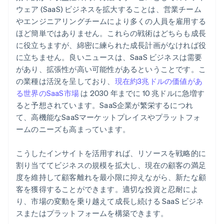
自動 83 (b) 課税選択申請
ウェア (SaaS) ビジネスを拡大することは、営業チーム
やエンジニアリングチームにより多くの人員を雇用する
世界クラスの企業の法的文書
ほど簡単ではありません。これらの戦術はどちらも成長
Stripe Payments を 1 年間無料でご利用いただけるほ
に役立ちますが、綿密に練られた成長計画がなければ役
か、5 万ドルのパートナークレジットと割引も利用
に立ちません。良いニュースは、SaaS ビジネスは需要
があり、拡張性が高い可能性があるということです。こ
の業種は活況を呈しており、
現在約3兆ドルの価値があ
る世界のSaaS市場
は 2030 年までに 10 兆ドルに急増す
ると予想されています。SaaS企業が繁栄するにつれ
て、高機能なSaaSマーケットプレイスやプラットフォ
ームのニーズも高まっています。
こうしたインサイトを活用すれば、リソースを戦略的に
割り当ててビジネスの規模を拡大し、現在の顧客の満足
度を維持して顧客離れを最小限に抑えながら、新たな顧
客を獲得することができます。適切な投資と忍耐によ
り、市場の変動を乗り越えて成長し続ける SaaS ビジネ
スまたはプラットフォームを構築できます。