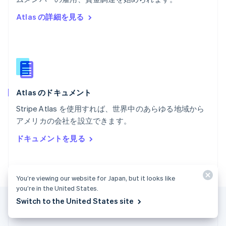
マルタ
Atlas の詳細を見る
English
マレーシア
English
简体中文
メキシコ
Español
English
ラトビア
English
Atlas のドキュメント
リトアニア
English
Stripe Atlas を使用すれば、世界中のあらゆる地域から
リヒテンシュタイン
アメリカの会社を設立できます。
Deutsch
English
ルーマニア
ドキュメントを見る
English
ルクセンブルグ
Français
Deutsch
English
中国香港特別行政区
You’re viewing our website for Japan, but it looks like
English
简体中文
you’re in the United States.
中国本土
Switch to the United States site
简体中文
English
日本
日本語
English