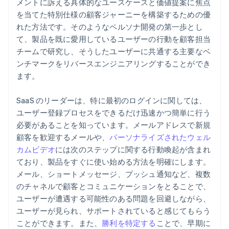
メントに訴える具体的なユースケースと価値提案に焦点
を当てた特別仕様の顧客ジャーニーを構築するための優
れた方法です。そのようなペルソナ開発の第一歩とし
て、製品を既に愛用しているユーザーの行動を顧客担当
チームで研究し、そうしたユーザーに共通する主要なベ
ンチマークをリバースエンジニアリングすることができ
ます。
SaaS のリーダーは、特に最初のログインに関しては、
ユーザー登録プロセスをできるだけ迅速かつ簡単に行う
必要があることを知っています。メールアドレスで新規
顧客を歓迎するメールや、
パーソナライズされたウェル
カムビデオ
には次のステップに関する行動喚起が含まれ
ており、製品をすぐに使い始める方法を明確にします。
メール、ショートメッセージ、プッシュ通知など、複数
のチャネルで顧客とコミュニケーションをとることで、
ユーザーが遭遇する可能性のある問題を回避しながら、
ユーザーが見られ、サポートされていると感じてもらう
ことができます。また、
勝利を特定する
ことで、早期に