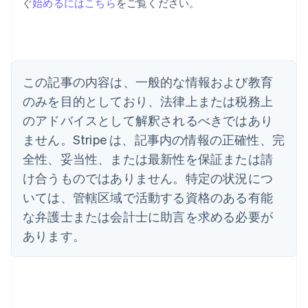
ぐ
始めるにはこちら
をご覧ください。
English
Español
简体中文
アラブ首長国連邦
English
イギリス
English
イタリア
この記事の内容は、一般的な情報および教育
Italiano
English
インド
のみを目的としており、法律上または税務上
English
のアドバイスとして解釈されるべきではあり
エストニア
ません。Stripe は、記事内の情報の正確性、完
English
オーストラリア
全性、妥当性、または最新性を保証または請
English
け合うものではありません。特定の状況につ
オーストリア
いては、管轄区域で活動する資格のある有能
Deutsch
English
オランダ
な弁護士または会計士に助言を求める必要が
Nederlands
English
あります。
カナダ
English
Français
キプロス
English
ギリシア