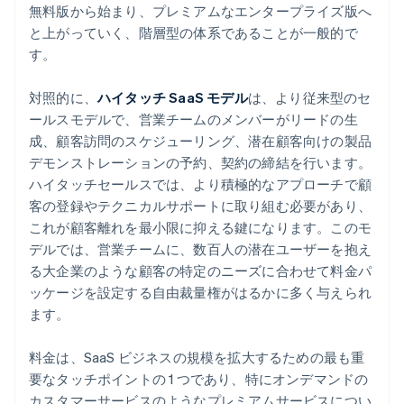
無料版から始まり、プレミアムなエンタープライズ版へ
と上がっていく、階層型の体系であることが一般的で
す。
対照的に、
ハイタッチ SaaS モデル
は、より従来型のセ
ールスモデルで、営業チームのメンバーがリードの生
成、顧客訪問のスケジューリング、潜在顧客向けの製品
デモンストレーションの予約、契約の締結を行います。
ハイタッチセールスでは、より積極的なアプローチで顧
客の登録やテクニカルサポートに取り組む必要があり、
これが顧客離れを最小限に抑える鍵になります。このモ
デルでは、営業チームに、数百人の潜在ユーザーを抱え
る大企業のような顧客の特定のニーズに合わせて料金パ
ッケージを設定する自由裁量権がはるかに多く与えられ
ます。
料金は、SaaS ビジネスの規模を拡大するための最も重
要なタッチポイントの 1 つであり、特にオンデマンドの
カスタマーサービスのようなプレミアムサービスについ