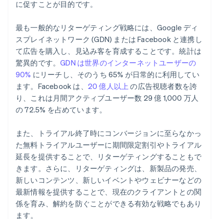
に促すことが目的です。
最も一般的なリターゲティング戦略には、Google ディ
スプレイネットワーク (GDN) または Facebook と連携し
て広告を購入し、見込み客を育成することです。統計は
驚異的です。
GDN は世界のインターネットユーザーの
90%
にリーチし、そのうち 65% が日常的に利用してい
ます。Facebook は、
20 億人以上
の広告視聴者数を誇
り、これは月間アクティブユーザー数 29 億 1,000 万人
の 72.5% を占めています。
また、トライアル終了時にコンバージョンに至らなかっ
た無料トライアルユーザーに期間限定割引やトライアル
延長を提供することで、リターゲティングすることもで
きます。さらに、リターゲティングは、新製品の発売、
新しいコンテンツ、新しいイベントやウェビナーなどの
最新情報を提供することで、現在のクライアントとの関
係を育み、解約を防ぐことができる有効な戦略でもあり
ます。