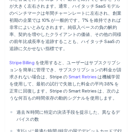
が大きく左右されます。通常、ハイタッチ SaaS モデル
のベンチマークは年間チャーンレートに左右され、創業
初期の企業では 10% が一般的です。7% を維持できれば
非常によいとみなされます。純収入ベースの負の解約
率、契約を増やしたクライアントの価値、その他の同様
の前年比成長率を追跡することも、ハイタッチ SaaS の
追跡に欠かせない指標です。
Stripe Billing
を使用すると、ユーザーはサブスクリプシ
ョンを簡単に管理でき、サブスクリプションの料金が請
求されない場合は、Stripe の
Smart Retries
は機械学習
を使用して、最初の試行で失敗した料金の平均 38% を
正常に回復します。Stripe の Smart Retries は、次のよ
うな何百もの時間依存の動的シグナルを使用します。
過去
N
時間に特定の決済手段を提示した、異なるデ
バイスの数
支払いに最適な時間 (特定の国でデビットカードで行