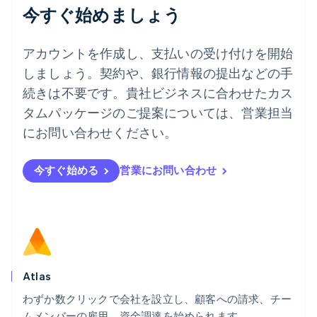
今すぐ始めましょう
ドイツ
Deutsch
English
ニュージーランド
アカウントを作成し、支払いの受け付けを開始
English
しましょう。契約や、銀行情報の提出などの手
ノルウェー
English
続きは不要です。貴社ビジネスに合わせたカス
ハンガリー
タムパッケージのご提案については、営業担当
English
フィンランド
にお問い合わせください。
English
Svenska
ブラジル
今すぐ始める
営業にお問い合わせ
Português
English
フランス
Français
English
ブルガリア
English
ベルギー
Nederlands
Français
Deutsch
English
ポーランド
Atlas
English
わずか数クリックで会社を設立し、顧客への請求、チー
ポルトガル
Português
English
ムメンバーの雇用、資金調達を始められます。